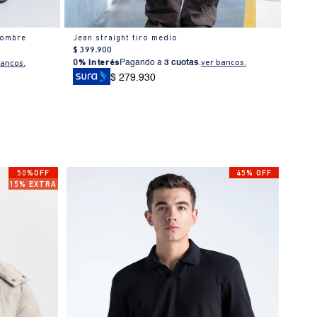
hombre
Jean straight tiro medio
Jean
$
399
.
900
0% I
0% Interés
Pagando a
3 cuotas
.
ver bancos.
bancos.
$ 279.930
50%OFF
45% OFF
15% EXTRA