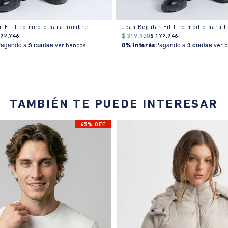
r Fit tiro medio para hombre
Jean Regular Fit tiro medio para 
172
.
746
$
319
.
900
$
172
.
746
Pagando a
3 cuotas
.
ver bancos.
0% Interés
Pagando a
3 cuotas
.
ver 
TAMBIÉN TE PUEDE INTERESAR
45% OFF