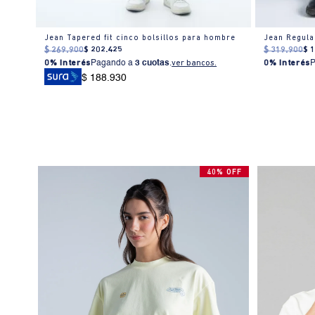
Jean Slim tono oscuro con desgastes para hombre
Jean Tapered fit cinco bolsillos para hombre
Jean Regula
$
269
.
900
$
202
.
425
$
319
.
900
$
0% Interés
Pagando a
3 cuotas
.
ver bancos.
0% Interés
$ 188.930
40% OFF