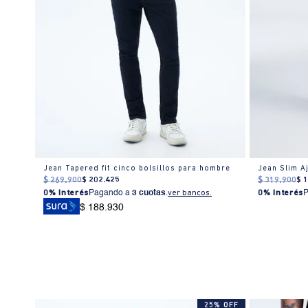
Jean Tapered fit cinco bolsillos para hombre
Jean Slim A
$
269
.
900
$
202
.
425
$
319
.
900
$
0% Interés
Pagando a
3 cuotas
.
ver bancos.
0% Interés
$ 188.930
25% OFF