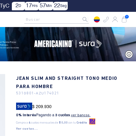
1
17
57
20
TyC
D
Hrs
Min
Seg
AMCNO CLUB
Rastrea tu pedido aquí
Buscar
0
V
JEAN SLIM AND STRAIGHT TONO MEDIO
PARA HOMBRE
531G801
-
AZU174021
$ 209.930
0% Interés
Pagando a
3 cuotas
.
ver bancos.
Compra a
4
cuotas mensuales de
$ 0,00
con tu
Crédito
Ver cuotas...