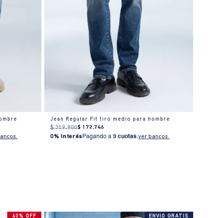
hombre
Jean Regular Fit tiro medio para hombre
Jean
$
319
.
900
$
172
.
746
0% I
bancos.
0% Interés
Pagando a
3 cuotas
.
ver bancos.
40% OFF
ENVIO GRATIS