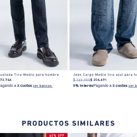
justada Tiro Medio para hombre
Jean Cargo Medio tiro azul para 
172
.
746
$
349
.
900
$
204
.
691
Pagando a
3 cuotas
.
ver bancos.
0% Interés
Pagando a
3 cuotas
.
ver 
PRODUCTOS SIMILARES
40% OFF