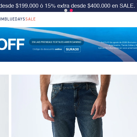
S 30%OFF en LO NUEVO. Usa el cód:
SURA30
Aplica 
IM
BLUEDAYS
SALE