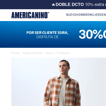
💙 ¡CORRE! Solo este FD
NUEVO
HOMBRE
MUJER
DEN
Ropa Hombre
Jeans