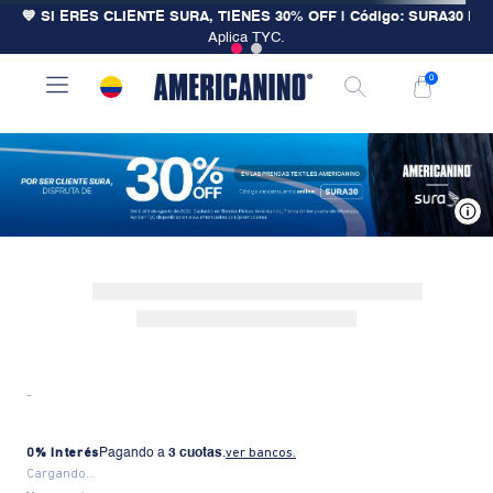
💙 SI ERES CLIENTE SURA, TIENES 30% OFF | Código: SURA30
|
Aplica TYC.
0
V
-
0% Interés
Pagando a
3 cuotas
.
ver bancos.
Cargando...