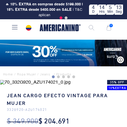
🔥
10% EXTRA en compras desde $199.000 |
4
14
5
12
15% EXTRA desde $400.000 en SALE
| T&C
D
Hrs
Min
Seg
aplican
0
V
Ropa Mujer
Jeans
35% OFF
10%EXTRA
JEAN CARGO EFECTO VINTAGE PARA
MUJER
332G920
-
AZU174021
$
349
.
900
$
204
.
691