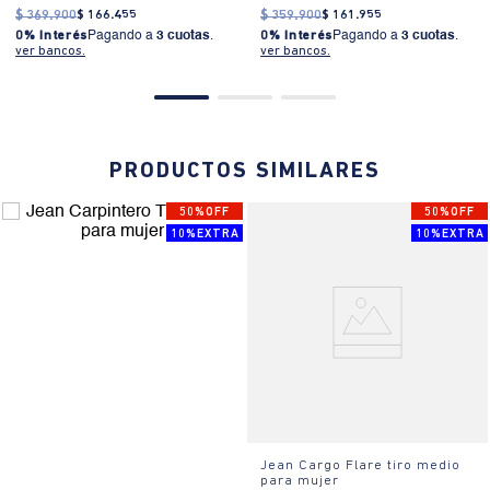
$
369
.
900
$
166
.
455
$
359
.
900
$
161
.
955
0% Interés
Pagando a
3 cuotas
.
0% Interés
Pagando a
3 cuotas
.
ver bancos.
ver bancos.
PRODUCTOS SIMILARES
50%OFF
50%OFF
10%EXTRA
10%EXTRA
Jean Cargo Flare tiro medio
para mujer