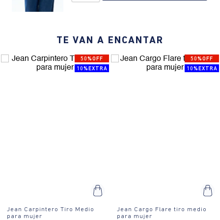
vibe atemporal.
*La modelo mide 1,76 centímetros y usa un jean talla 6.
TE VAN A ENCANTAR
50%OFF
50%OFF
10%EXTRA
10%EXTRA
Jean Carpintero Tiro Medio
Jean Cargo Flare tiro medio
para mujer
para mujer