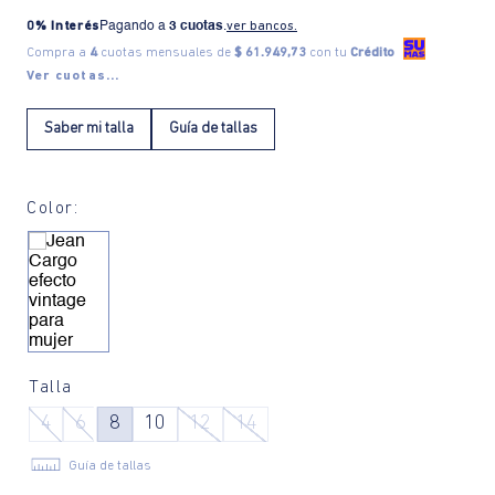
0% Interés
Pagando a
3 cuotas
.
ver bancos.
Compra a
4
cuotas mensuales de
$ 61.949,73
con tu
Crédito
Ver cuotas...
Saber mi talla
Guía de tallas
Color:
Talla
4
6
8
10
12
14
Guía de tallas