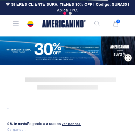
💙 SI ERES CLIENTE SURA, TIENES 30% OFF | Código: SURA30
|
Aplica TYC.
0
V
-
0% Interés
Pagando a
3 cuotas
.
ver bancos.
Cargando...