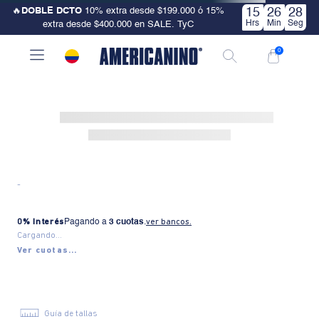
🔥
DOBLE DCTO
10% extra desde $199.000 ó 15%
15
26
28
Hrs
Min
Seg
extra desde $400.000 en SALE. TyC
0
-
0% Interés
Pagando a
3 cuotas
.
ver bancos.
Cargando...
Ver cuotas...
Guía de tallas