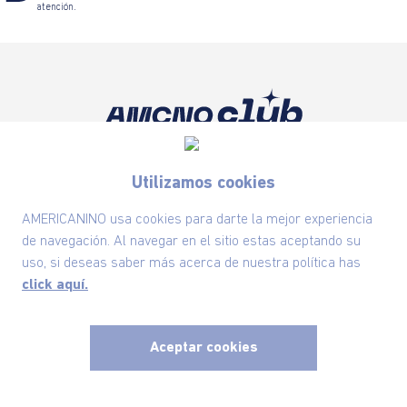
atención.
Suscríbete ahora nuestro Newsletter y recibe
las ofertas exclusivas y lo último en moda
Utilizamos cookies
SUSCRÍBETE AHORA
AMERICANINO usa cookies para darte la mejor experiencia
de navegación. Al navegar en el sitio estas aceptando su
uso, si deseas saber más acerca de nuestra política has
click aquí.
Nuestra Marca
Ayudas
Aceptar cookies
x
Políticas