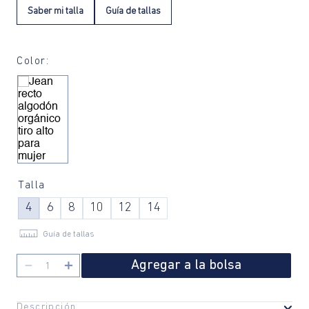
Saber mi talla
Guía de tallas
Color:
Talla
4
6
8
10
12
14
Guía de tallas
Agregar a la bolsa
－
＋
Descripción