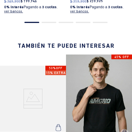
$
369
.
900
$
199
.
746
$
319
.
900
$
239
.
925
0% Interés
Pagando a
3 cuotas
.
0% Interés
Pagando a
3 cuotas
.
ver bancos.
ver bancos.
TAMBIÉN TE PUEDE INTERESAR
45% OFF
50%OFF
15% EXTRA