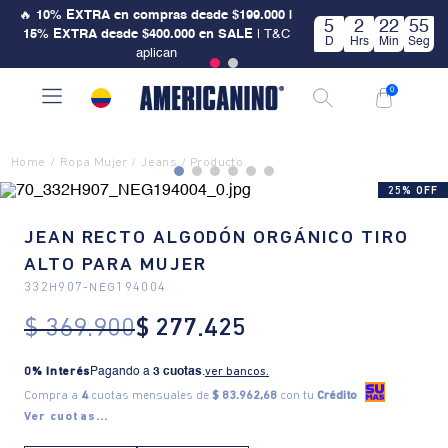
🔥
10% EXTRA en compras desde $199.000 |
5
2
22
55
15% EXTRA desde $400.000 en SALE
| T&C
D
Hrs
Min
Seg
aplican
0
Ropa Mujer
Jeans
25% OFF
JEAN RECTO ALGODÓN ORGÁNICO TIRO
ALTO PARA MUJER
332H907
-
NEG194004
$
369
.
900
$
277
.
425
0% Interés
Pagando a
3 cuotas
.
ver bancos.
Compra a
4
cuotas mensuales de
$ 83.962,68
con tu
Crédito
Ver cuotas...