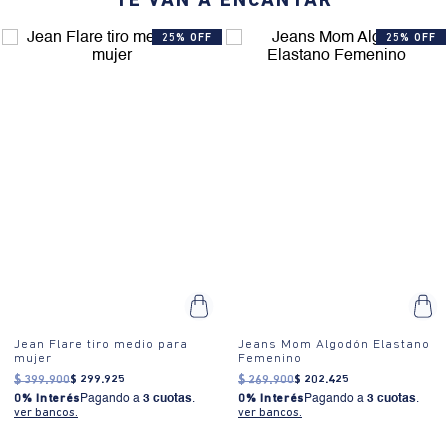
TE VAN A ENCANTAR
25% OFF
25% OFF
Jean Flare tiro medio para
Jeans Mom Algodón Elastano
mujer
Femenino
$
399
.
900
$
299
.
925
$
269
.
900
$
202
.
425
0% Interés
Pagando a
3 cuotas
.
0% Interés
Pagando a
3 cuotas
.
ver bancos.
ver bancos.