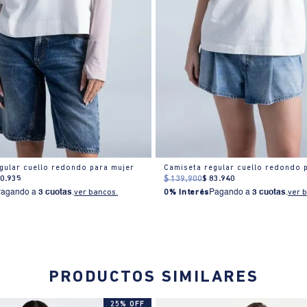
gular cuello redondo para mujer
Camiseta regular cuello redondo 
90
.
935
$
139
.
900
$
83
.
940
Pagando a
3 cuotas
.
ver bancos.
0% Interés
Pagando a
3 cuotas
.
ver 
PRODUCTOS SIMILARES
25% OFF