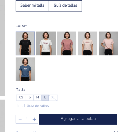
Saber mi talla
Guía de tallas
Color:
Talla
XS
S
M
L
XL
Guía de tallas
－
＋
Agregar a la bolsa