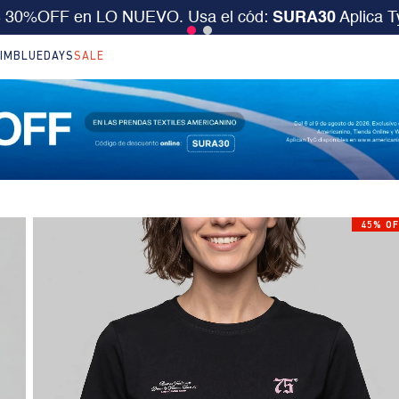
desde $199.000 ó 15% extra desde $400.000 en SALE.
IM
BLUEDAYS
SALE
45% OF