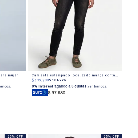
para mujer
Camiseta estampado localizado manga corta cuello redondo para mujer
$
139
.
900
$
104
.
925
$
159
bancos.
0% Interés
Pagando a
3 cuotas
.
ver bancos.
0% I
$ 97.930
25% OFF
25% OFF