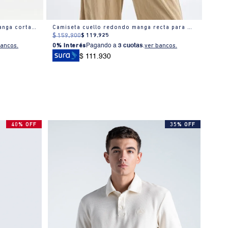
Camiseta estampado localizado manga corta cuello redondo para mujer
Camiseta cuello redondo manga recta para mujer
Camis
$
159
.
900
$
119
.
925
$
279
bancos.
0% Interés
Pagando a
3 cuotas
.
ver bancos.
0% I
$ 111.930
40% OFF
35% OFF