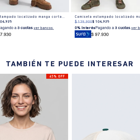
Camiseta estampado localizado manga corta cuello redondo para mujer
104
.
925
$
139
.
900
$
104
.
925
Pagando a
3 cuotas
.
ver bancos.
0% Interés
Pagando a
3 cuotas
.
ver 
97.930
$ 97.930
TAMBIÉN TE PUEDE INTERESAR
45% OFF