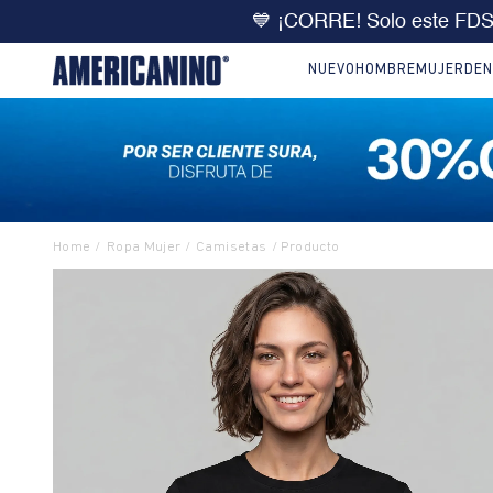
🔥
DOBLE DCTO
10% extra 
NUEVO
HOMBRE
MUJER
DEN
Ropa Mujer
Camisetas