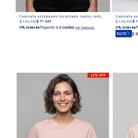
Camiseta estampado localizado manga corta cuello redondo para mujer
Camiseta estampado localizado cuello redondo para mujer
$
129
.
900
$
71
.
445
$
139
.
900
$
0% Interés
Pagando a
3 cuotas
.
ver bancos.
0% Interés
$ 
45% OFF