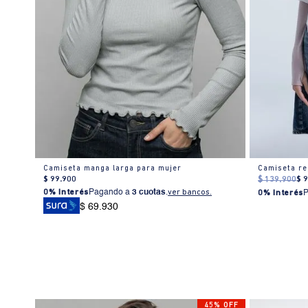
Camiseta manga larga para mujer
Camiseta re
$
99
.
900
$
139
.
900
$
0% Interés
Pagando a
3 cuotas
.
ver bancos.
0% Interés
$ 69.930
% OFF
45% OFF