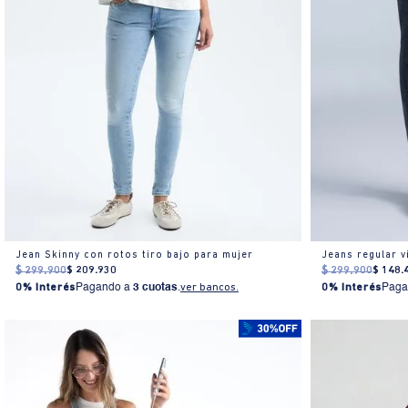
Jean Skinny con rotos tiro bajo para mujer
Jeans regular v
$
299
.
900
$
209
.
930
$
299
.
900
$
148
.
0% Interés
Pagando a
3 cuotas
.
ver bancos.
0% Interés
Paga