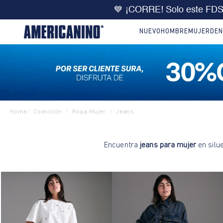
💙 ¡CORRE! Solo este FD
NUEVO
HOMBRE
MUJER
DEN
Home
Colección
Ropa Mujer
Jeans
/
/
/
Encuentra
jeans para mujer
en silu