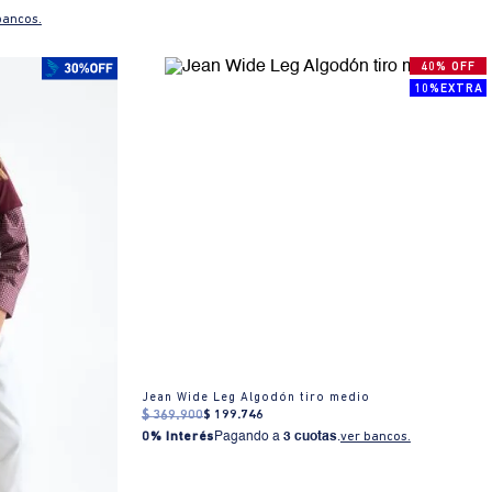
bancos.
40% OFF
10%EXTRA
Jean Wide Leg Algodón tiro medio
$
369
.
900
$
199
.
746
0% Interés
Pagando a
3 cuotas
.
ver bancos.