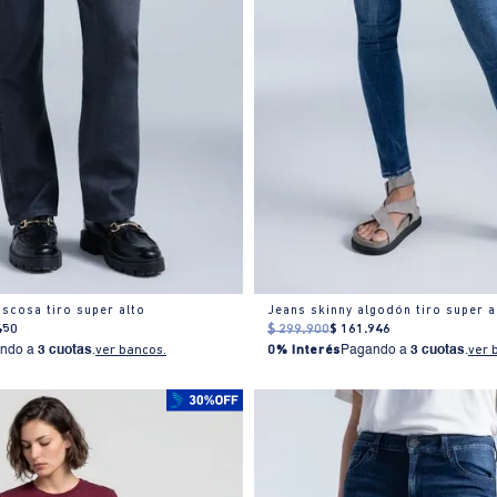
iscosa tiro super alto
Jeans skinny algodón tiro super a
450
$
299
.
900
$
161
.
946
ndo a
3 cuotas
.
ver bancos.
0% Interés
Pagando a
3 cuotas
.
ver 