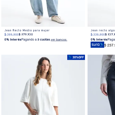
Jean Recto Medio para mujer
Jean recto alg
$
399
.
900
$
279
.
930
$
339
.
900
$
237
.
0% Interés
Pagando a
3 cuotas
.
ver bancos.
0% Interés
Paga
$ 237