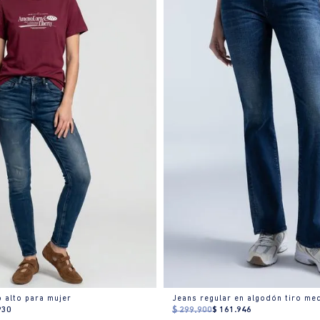
o alto para mujer
Jeans regular en algodón tiro me
930
$
299
.
900
$
161
.
946