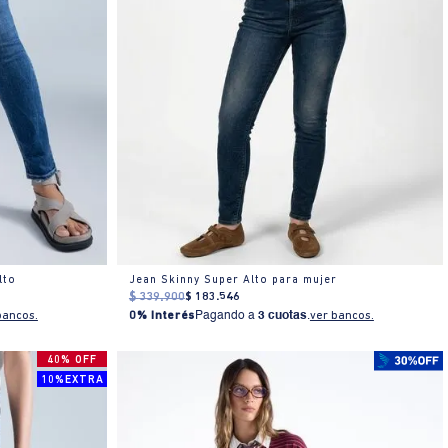
lto
Jean Skinny Super Alto para mujer
$
339
.
900
$
183
.
546
bancos.
0% Interés
Pagando a
3 cuotas
.
ver bancos.
40% OFF
10%EXTRA