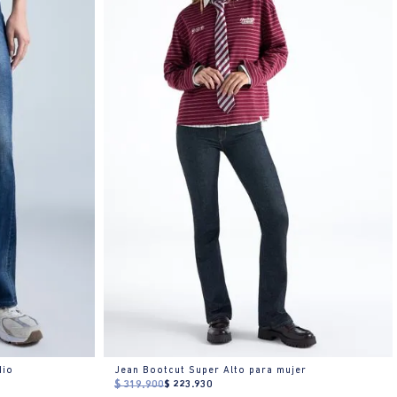
dio
Jean Bootcut Super Alto para mujer
$
319
.
900
$
223
.
930