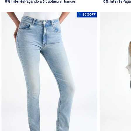
0% Interés
Pagando a
3 cuotas
.
ver bancos.
0% Interés
Paga