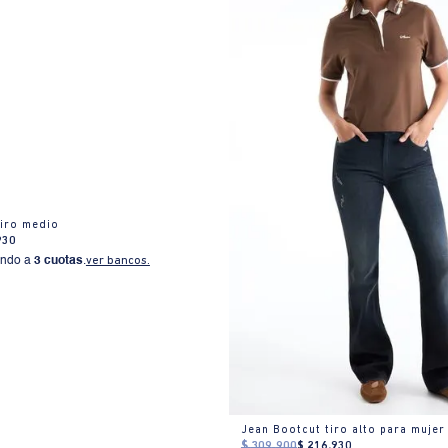
tiro medio
930
ndo a
3 cuotas
.
ver bancos.
Jean Bootcut tiro alto para mujer
$
309
.
900
$
216
.
930