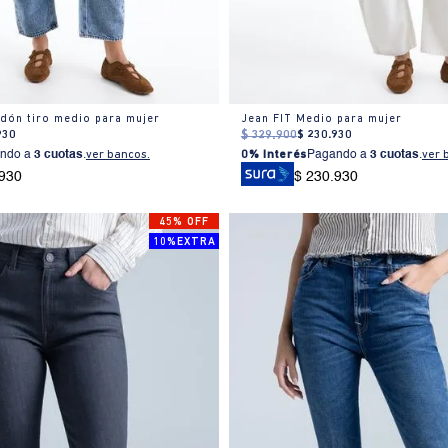
odón tiro medio para mujer
Jean FIT Medio para mujer
930
$
329
.
900
$
230
.
930
ndo a
3 cuotas
.
ver bancos.
0% Interés
Pagando a
3 cuotas
.
ver 
.930
$ 230.930
45% OFF
10%EXTRA