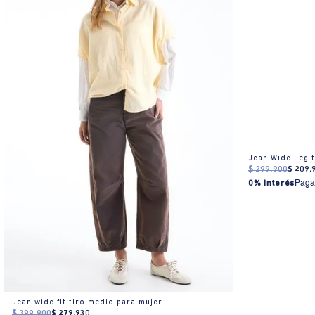
Jean Wide Leg 
$
299
.
900
$
209
.
0% Interés
Paga
Jean wide fit tiro medio para mujer
$
399
.
900
$
279
.
930