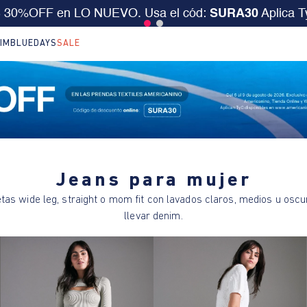
S 30%OFF en LO NUEVO. Usa el cód:
SURA30
Aplica 
IM
BLUEDAYS
SALE
Jeans para mujer
etas wide leg, straight o mom fit con lavados claros, medios u osc
llevar denim.