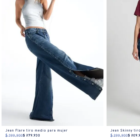
Jean Flare tiro medio para mujer
Jean Skinny tir
$
399
.
900
$
279
.
930
$
299
.
900
$
209
.