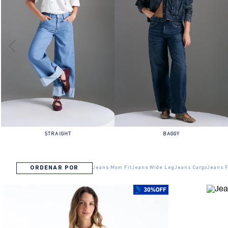
STRAIGHT
BAGGY
Jeans Mom Fit
Jeans Wide Leg
Jeans Cargo
Jeans F
ORDENAR POR