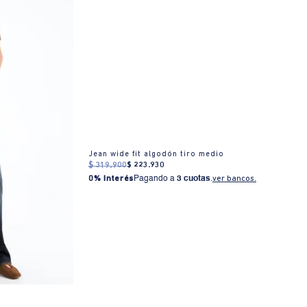
Jean wide fit algodón tiro medio
$
319
.
900
$
223
.
930
0% Interés
Pagando a
3 cuotas
.
ver bancos.