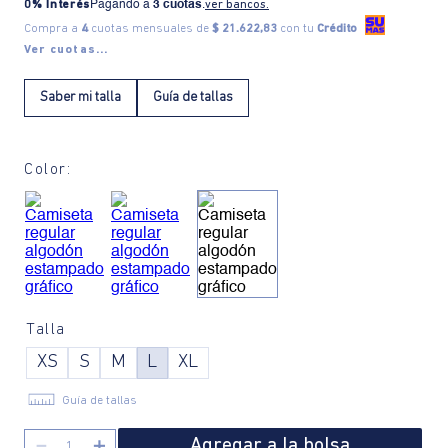
0% Interés
Pagando a
3 cuotas
.
ver bancos.
Compra a
4
cuotas mensuales de
$ 21.622,83
con tu
Crédito
Ver cuotas...
Saber mi talla
Guía de tallas
Color:
Talla
XS
S
M
L
XL
Guía de tallas
Agregar a la bolsa
－
＋