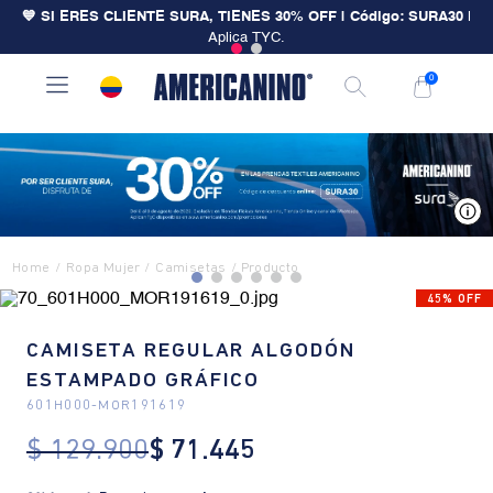
💙 SI ERES CLIENTE SURA, TIENES 30% OFF | Código: SURA30
|
Aplica TYC.
0
V
Ropa Mujer
Camisetas
45% OFF
CAMISETA REGULAR ALGODÓN
ESTAMPADO GRÁFICO
601H000
-
MOR191619
$
129
.
900
$
71
.
445