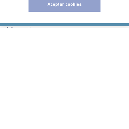
Aceptar cookies
Políticas
x
Información
Localizador de tiendas
Comodin S.A.S | NIT: 800.069.933-6
©2025 Americanino, todos los derechos reservados