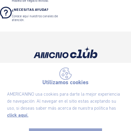
modelo de negocio exitoso.
¿NECESITAS AYUDA?
Conoce aquí nuestros canales de
atención.
Suscríbete ahora nuestro Newsletter y recibe
las ofertas exclusivas y lo último en moda
Utilizamos cookies
SUSCRÍBETE AHORA
AMERICANINO usa cookies para darte la mejor experiencia
de navegación. Al navegar en el sitio estas aceptando su
uso, si deseas saber más acerca de nuestra política has
Nuestra Marca
click aquí.
Ayudas