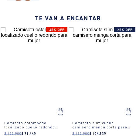
gráfico moderno, color sólido claro, ajuste relajado.
¿Cómo se usa?:
Es ideal para ocasiones informales y actividades
TE VAN A ENCANTAR
diarias, perfecta para un estilo de vida activo y relajado.
45% OFF
25% OFF
Camiseta estampado
Camiseta slim cuello
localizado cuello redondo
camisero manga corta para
para mujer
mujer
$
129
.
900
$
71
.
445
$
139
.
900
$
104
.
925