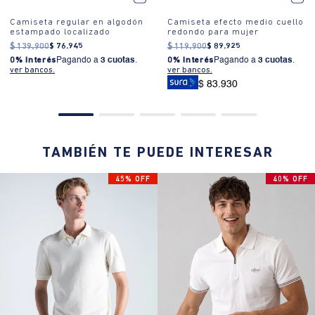
Camiseta regular en algodón
Camiseta efecto medio cuello
estampado localizado
redondo para mujer
$
139
.
900
$
76
.
945
$
119
.
900
$
89
.
925
0% Interés
Pagando a
3 cuotas
.
0% Interés
Pagando a
3 cuotas
.
ver bancos.
ver bancos.
$ 83.930
TAMBIÉN TE PUEDE INTERESAR
45% OFF
40% OFF