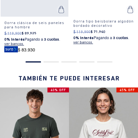
Gorra tipo beisbolera algodón
Gorra clásica de seis paneles
bordado decorativo
para hombre
$
119
.
900
$
71
.
940
$
119
.
900
$
89
.
925
0% Interés
Pagando a
3 cuotas
.
0% Interés
Pagando a
3 cuotas
.
ver bancos.
ver bancos.
$ 83.930
TAMBIÉN TE PUEDE INTERESAR
40% OFF
45% OFF