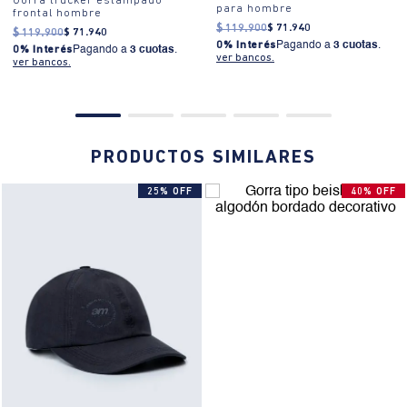
Gorra trucker estampado
para hombre
frontal hombre
¿Cómo se usa?:
Ideal para eventos casuales, reuniones informales
$
119
.
900
$
71
.
940
o salidas de fin de semana.
$
119
.
900
$
71
.
940
0% Interés
Pagando a
3 cuotas
.
0% Interés
Pagando a
3 cuotas
.
ver bancos.
ver bancos.
PRODUCTOS SIMILARES
25% OFF
40% OFF