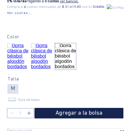
0% Interés
Pagando a
3 cuotas
.
ver bancos.
Compra a
4
cuotas mensuales de
$ 21.619,80
con tu
Crédito
Ver cuotas...
Color:
Talla
M
Guía de tallas
Agregar a la bolsa
－
＋
Descripción