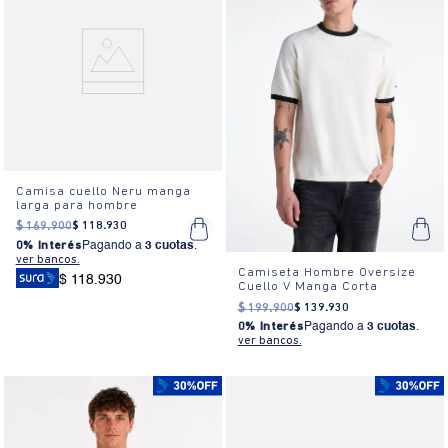
Camisa cuello Neru manga
larga para hombre
$
169
.
900
$
118
.
930
0% Interés
Pagando a
3 cuotas
.
ver bancos.
Camiseta Hombre Oversize
$ 118.930
Cuello V Manga Corta
$
199
.
900
$
139
.
930
0% Interés
Pagando a
3 cuotas
.
ver bancos.