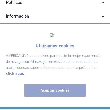
Políticas
Información
Localizador de tiendas
Utilizamos cookies
AMERICANINO usa cookies para darte la mejor experiencia
de navegación. Al navegar en el sitio estas aceptando su
uso, si deseas saber más acerca de nuestra política has
click aquí.
Aceptar cookies
Comodin S.A.S | NIT: 800.069.933-6
©2025 Americanino, todos los derechos reservados
x