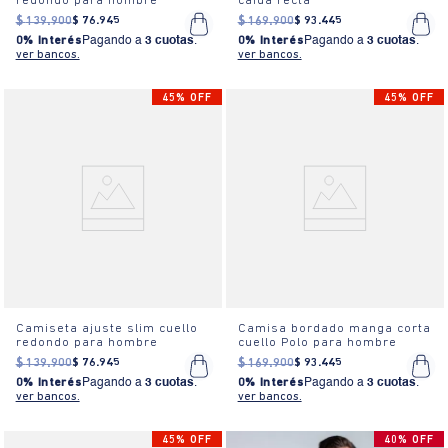
redondo para hombre
caída recta
$
139
.
900
$
76
.
945
$
169
.
900
$
93
.
445
0% Interés
Pagando a
3 cuotas
.
0% Interés
Pagando a
3 cuotas
.
ver bancos.
ver bancos.
45% OFF
45% OFF
Camiseta ajuste slim cuello
Camisa bordado manga corta
redondo para hombre
cuello Polo para hombre
$
139
.
900
$
76
.
945
$
169
.
900
$
93
.
445
0% Interés
Pagando a
3 cuotas
.
0% Interés
Pagando a
3 cuotas
.
ver bancos.
ver bancos.
45% OFF
40% OFF