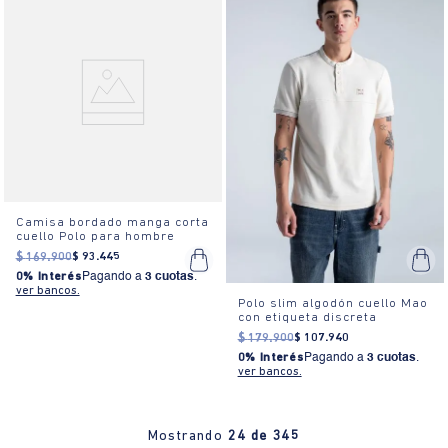
Camisa bordado manga corta
cuello Polo para hombre
$
169
.
900
$
93
.
445
0% Interés
Pagando a
3 cuotas
.
ver bancos.
Polo slim algodón cuello Mao
con etiqueta discreta
$
179
.
900
$
107
.
940
0% Interés
Pagando a
3 cuotas
.
ver bancos.
Mostrando
24 de 345