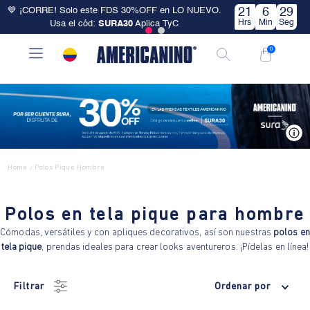
💙 ¡CORRE! Solo este FDS 30%OFF en LO NUEVO.
21
6
28
Hrs
Min
Seg
Usa el cód:
SURA30
Aplica TyC
0
V
Home
Polos Pique Hombre
/
Polos en tela pique para hombre
Cómodas, versátiles y con apliques decorativos, así son nuestras
polos en
tela pique
, prendas ideales para crear looks aventureros. ¡Pídelas en línea!
Filtrar
Ordenar por