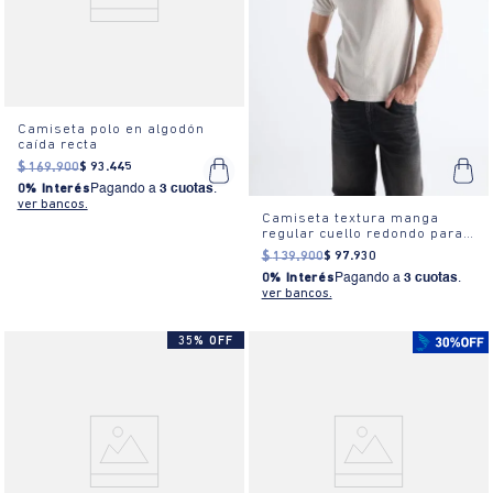
Camiseta polo en algodón
caída recta
$
169
.
900
$
93
.
445
0% Interés
Pagando a
3 cuotas
.
ver bancos.
Camiseta textura manga
regular cuello redondo para
hombre
$
139
.
900
$
97
.
930
0% Interés
Pagando a
3 cuotas
.
ver bancos.
35% OFF