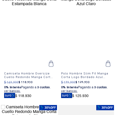
Camiseta Hombre Oversize
Polo Hombre Slim Fit Manga
Cuello Redondo Manga Corta
Corta Logo Bordado Azul
Estampada Blanca
Claro
$
169
.
900
$
118
.
930
$
179
.
900
$
125
.
930
0% Interés
Pagando a
3 cuotas
.
0% Interés
Pagando a
3 cuotas
.
ver bancos.
ver bancos.
$ 118.930
$ 125.930