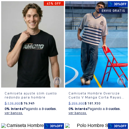
45% OFF
ENVIO GRATIS
Camiseta ajuste slim cuello
Camiseta Hombre Oversize
redondo para hombre
Cuello V Manga Corta Rayas
Estampada
$
139
.
900
$
76
.
945
$
259
.
900
$
181
.
930
0% Interés
Pagando a
3 cuotas
.
0% Interés
Pagando a
3 cuotas
.
ver bancos.
ver bancos.