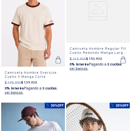
Camiseta Hombre Regular Fit
Cuello Redondo Manga Larga
Estampada Blanca
$
219
.
900
$
153
.
930
0% Interés
Pagando a
3 cuotas
.
ver bancos.
Camiseta Hombre Oversize
Cuello V Manga Corta
$
199
.
900
$
139
.
930
0% Interés
Pagando a
3 cuotas
.
ver bancos.