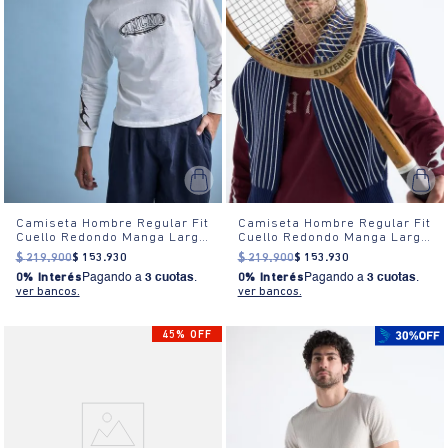
Camiseta Hombre Regular Fit
Camiseta Hombre Regular Fit
Cuello Redondo Manga Larga
Cuello Redondo Manga Larga
Estampada Blanca
Estampada Blanca
$
219
.
900
$
153
.
930
$
219
.
900
$
153
.
930
0% Interés
Pagando a
3 cuotas
.
0% Interés
Pagando a
3 cuotas
.
ver bancos.
ver bancos.
45% OFF