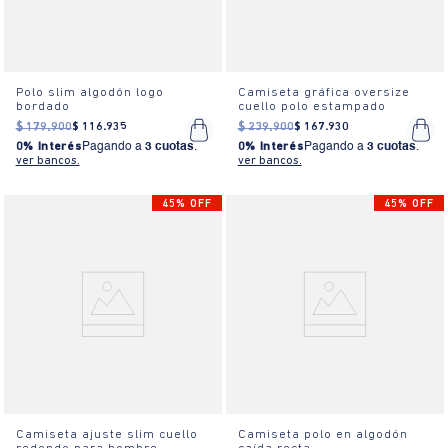
Polo slim algodón logo
Camiseta gráfica oversize
bordado
cuello polo estampado
$
179
.
900
$
116
.
935
$
239
.
900
$
167
.
930
0% Interés
Pagando a
3 cuotas
.
0% Interés
Pagando a
3 cuotas
.
ver bancos.
ver bancos.
45% OFF
45% OFF
Camiseta ajuste slim cuello
Camiseta polo en algodón