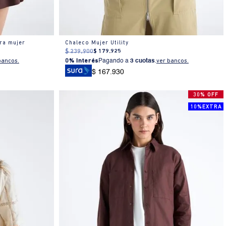
ra mujer
Chaleco Mujer Utility
$
239
.
900
$
179
.
925
bancos.
0% Interés
Pagando a
3 cuotas
.
ver bancos.
$ 167.930
30% OFF
10%EXTRA