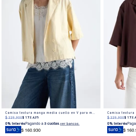
Camisa textura manga media cuello en V para mujer
$
229
.
900
$
172
.
425
$
229
.
900
$
172
.
0% Interés
Pagando a
3 cuotas
.
ver bancos.
0% Interés
Paga
$ 160.930
$ 160