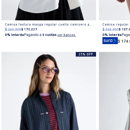
Camisa textura manga regular cuello camisero para mujer
Camisa regular
$
269
.
900
$
170
.
037
$
249
.
900
$
187
.
0% Interés
Pagando a
3 cuotas
.
ver bancos.
0% Interés
Paga
$ 174
25% OFF