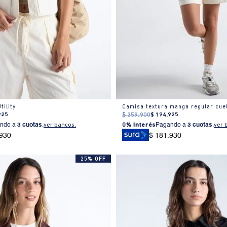
tility
925
$
259
.
900
$
194
.
925
ndo a
3 cuotas
.
ver bancos.
0% Interés
Pagando a
3 cuotas
.
ver 
.930
$ 181.930
25% OFF