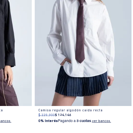
ta
Camisa regular algodón caída recta
$
229
.
900
$
124
.
146
bancos.
0% Interés
Pagando a
3 cuotas
.
ver bancos.