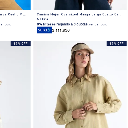
Camisa Mujer Regular Fit Manga Larga Cuello V Algodón
Camisa Mujer Oversized Manga Larga Cuello Camisero Textura Blanca
$
159
.
900
bancos.
0% Interés
Pagando a
3 cuotas
.
ver bancos.
$ 111.930
25% OFF
25% OFF