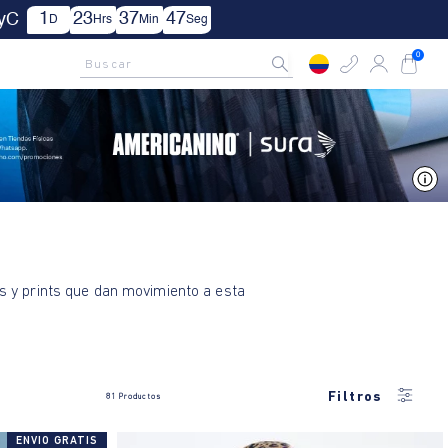
1
23
37
46
TyC
D
Hrs
Min
Seg
AMCNO CLUB
Rastrea tu pedido aquí
Buscar
0
V
s y prints que dan movimiento a esta
Filtros
81
Productos
ENVIO GRATIS