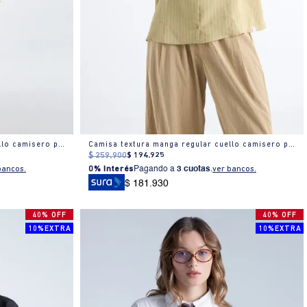
Camisa textura manga regular cuello camisero para mujer
Camisa textura manga regular cuello camisero para mujer
$
259
.
900
$
194
.
925
bancos.
0% Interés
Pagando a
3 cuotas
.
ver bancos.
$ 181.930
40% OFF
40% OFF
10%EXTRA
10%EXTRA