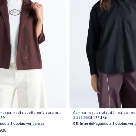
Camisa textura manga media cuello en V para mujer
Camisa regular algodón caída rec
425
$
229
.
900
$
124
.
146
ndo a
3 cuotas
.
ver bancos.
0% Interés
Pagando a
3 cuotas
.
ver 
.930