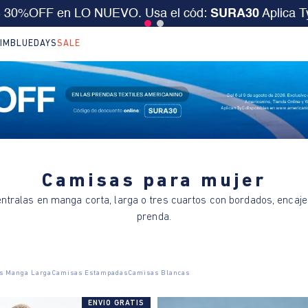
S 30%OFF en LO NUEVO. Usa el cód:
SURA30
Aplica 
IM
BLUEDAYS
SALE
Camisas para mujer
ntralas en manga corta, larga o tres cuartos con bordados, encaje
prenda.
s Manga Larga
Camisas Estampadas
Camisas Blancas
ENVIO GRATIS