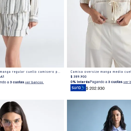
Camisa textura manga regular cuello camisero para mujer
441
$
289
.
900
0% Interés
Pagando a
3 cuotas
.
ver 
ndo a
3 cuotas
.
ver bancos.
$ 202.930