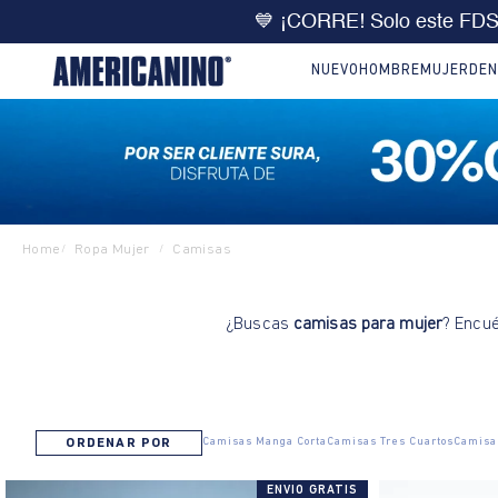
💙 ¡CORRE! Solo este FD
NUEVO
HOMBRE
MUJER
DEN
Home
Ropa Mujer
Camisas
/
/
¿Buscas
camisas para mujer
? Encué
Camisas Manga Corta
Camisas Tres Cuartos
Camisa
ORDENAR POR
ENVIO GRATIS