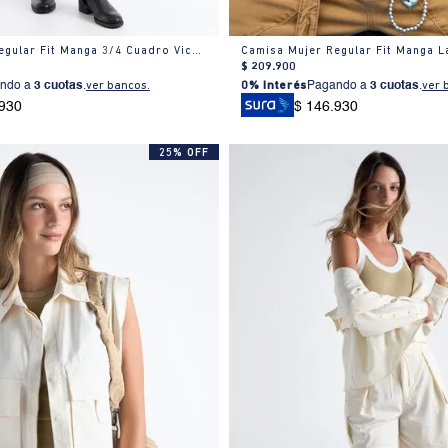
Camisa Mujer Regular Fit Manga 3/4 Cuadro Vichy Algodón
$
209
.
900
ndo a
3 cuotas
.
ver bancos.
0% Interés
Pagando a
3 cuotas
.
ver 
.930
$ 146.930
25% OFF