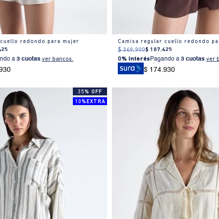
 cuello redondo para mujer
Camisa regular cuello redondo pa
425
$
249
.
900
$
187
.
425
ndo a
3 cuotas
.
ver bancos.
0% Interés
Pagando a
3 cuotas
.
ver 
.930
$ 174.930
35% OFF
10%EXTRA