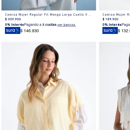
Camisa Mujer Regular Fit Manga Larga Cuello V Algodón
$
209
.
900
$
189
.
900
0% Interés
Pagando a
3 cuotas
.
ver bancos.
0% Interés
Paga
$ 146.930
$ 132