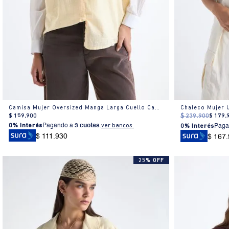
Camisa Mujer Oversized Manga Larga Cuello Camisero Textura Blanca
Chaleco Mujer U
$
159
.
900
$
239
.
900
$
179
.
0% Interés
Pagando a
3 cuotas
.
ver bancos.
0% Interés
Paga
$ 111.930
$ 167
25% OFF