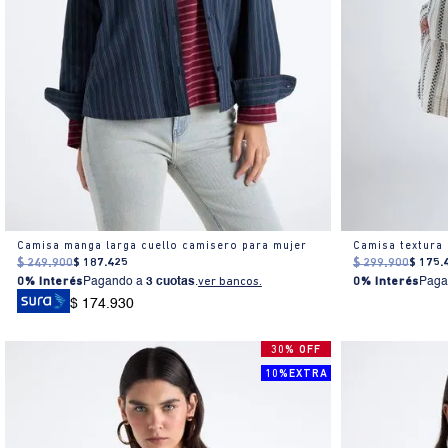
Camisa manga larga cuello camisero para mujer
$
249
.
900
$
187
.
425
$
299
.
900
$
175
.
0% Interés
Pagando a
3 cuotas
.
ver bancos.
0% Interés
Paga
$ 174.930
30% OFF
10%EXTRA