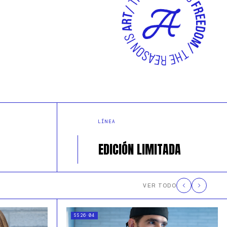
LÍNEA
EDICIÓN LIMITADA
VER TODO
SS26·04