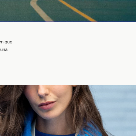
nim que
 una