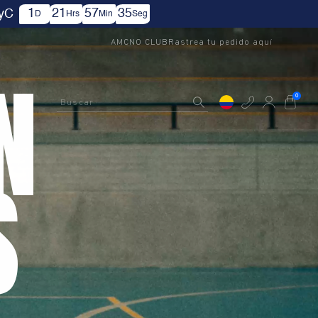
2
21
57
29
 TyC
D
Hrs
Min
Seg
AMCNO CLUB
Rastrea tu pedido aquí
N
Buscar
0
S