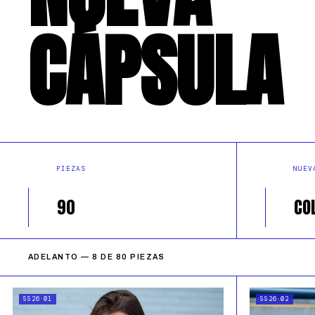
CÁPSULA
PIEZAS
NUEV
90
CO
ADELANTO — 8 DE 80 PIEZAS
SS26·01
SS26·02