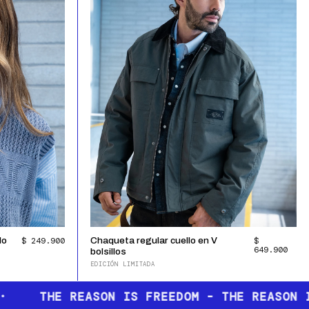
VER PIEZA
Chaqueta regular cuello en V
$
do
$ 249.900
649.900
bolsillos
EDICIÓN LIMITADA
THE REASON IS ART · THE REASON IS FREEDO