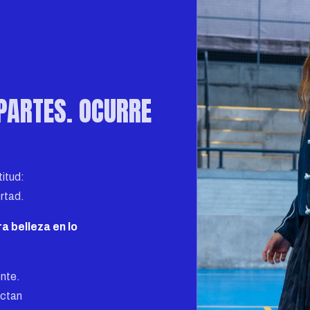
PARTES. OCURRE
itud:
ertad.
a belleza en lo
nte.
ectan