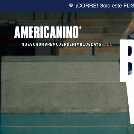
🔥
DOBLE DCTO
10% extra 
NUEVO
HOMBRE
MUJER
DENIM
BLUEDAYS
SALE