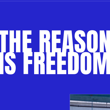
THE REASO
IS FREEDO