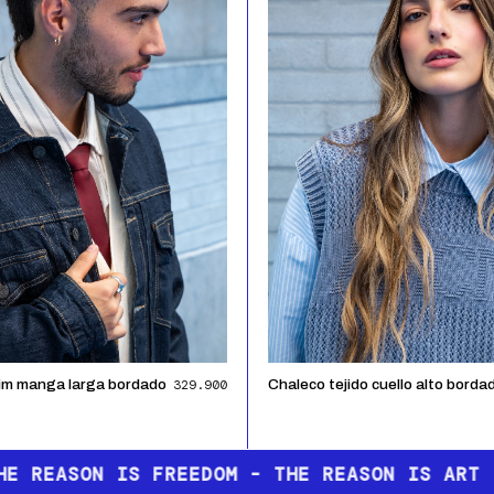
VER PIEZA
VER PIEZA
im manga larga bordado
329.900
Chaleco tejido cuello alto borda
ASON IS ART ·
THE REASON IS FREEDOM - 