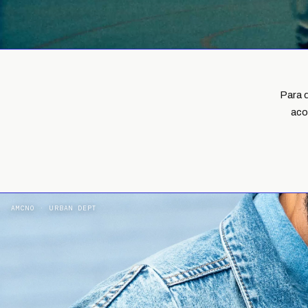
Para q
aco
AMCNO · URBAN DEPT