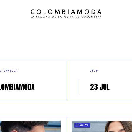
A CÁPSULA
DROP
LOMBIAMODA
23 JUL
SS26·03