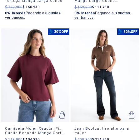
Tortuga Manga Larga Sólido
Manga Larga Cuello
Camisero Textura Blanca
$
229
.
900
$
160
.
930
$
159
.
900
$
111
.
930
0% Interés
Pagando a
3 cuotas
.
0% Interés
Pagando a
3 cuotas
.
ver bancos.
ver bancos.
Camiseta Mujer Regular Fit
Jean Bootcut tiro alto para
Cuello Redondo Manga Corta
mujer
Estampada Blanca
$
149
.
900
$
104
.
930
$
309
.
900
$
216
.
930