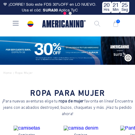
💙 ¡CORRE! Solo este FDS 30%OFF en LO NUEVO.
20
21
24
Hrs
Min
Seg
Usa el cód:
SURA30
Aplica TyC
0
V
Home
Ropa Mujer
/
ROPA PARA MUJER
¡Para nuevas aventuras elige tu
ropa de mujer
favorita en línea! Encuentra
jeans con acabados destroyed, buzos, chaquetas y más. ¡Haz tu pedido
ahora!