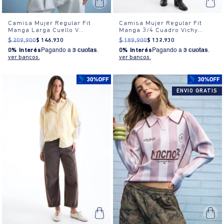
Camisa Mujer Regular Fit
Camisa Mujer Regular Fit
Manga Larga Cuello V
Manga 3/4 Cuadro Vichy
Algodón
Algodón
$
209
.
900
$
146
.
930
$
189
.
900
$
132
.
930
0% Interés
Pagando a
3 cuotas
.
0% Interés
Pagando a
3 cuotas
.
ver bancos.
ver bancos.
ENVIO GRATIS