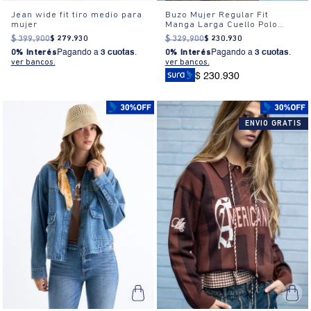
Jean wide fit tiro medio para
Buzo Mujer Regular Fit
mujer
Manga Larga Cuello Polo
Bordado
$
399
.
900
$
279
.
930
$
329
.
900
$
230
.
930
0% Interés
Pagando a
3 cuotas
.
0% Interés
Pagando a
3 cuotas
.
ver bancos.
ver bancos.
$ 230.930
ENVIO GRATIS