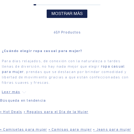
MOSTRAR MÁS
659
Productos
¿Cuándo elegir ropa casual para mujer?
Para días relajados, de conexión con la naturaleza o tardes
llenas de diversión, no hay nada mejor que elegir
ropa casual
para mujer
, prendas que se destacan por brindar comodidad y
libertad de movimiento gracias a que están confeccionadas con
fibras suaves y frescas.
Búsqueda en tendencia
•
Hot Deals
•
Regalos para el Día de la Mujer
•
Camisetas para mujer
•
Camisas para mujer
•
Jeans para mujer