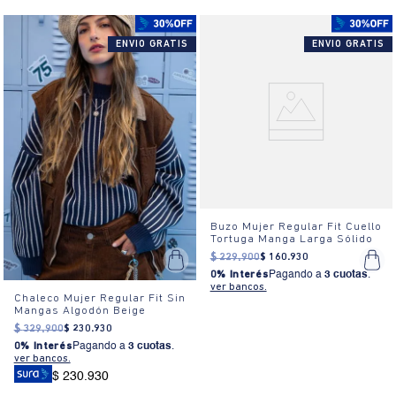
ENVIO GRATIS
ENVIO GRATIS
Buzo Mujer Regular Fit Cuello
Tortuga Manga Larga Sólido
$
229
.
900
$
160
.
930
0% Interés
Pagando a
3 cuotas
.
ver bancos.
Chaleco Mujer Regular Fit Sin
Mangas Algodón Beige
$
329
.
900
$
230
.
930
0% Interés
Pagando a
3 cuotas
.
ver bancos.
$ 230.930