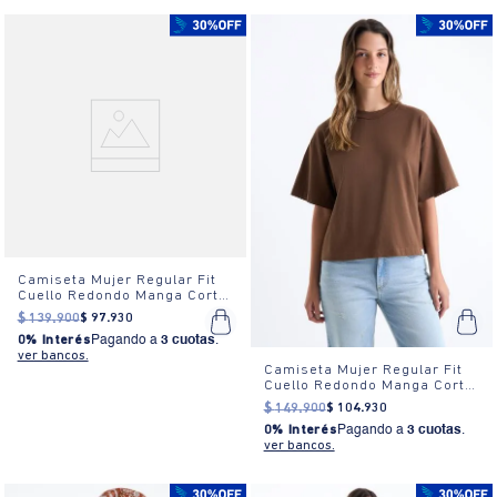
Camiseta Mujer Regular Fit
Cuello Redondo Manga Corta
Estampada Blanca
$
139
.
900
$
97
.
930
0% Interés
Pagando a
3 cuotas
.
ver bancos.
Camiseta Mujer Regular Fit
Cuello Redondo Manga Corta
Estampada Blanca
$
149
.
900
$
104
.
930
0% Interés
Pagando a
3 cuotas
.
ver bancos.