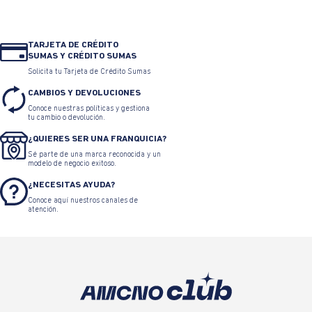
•
Chaquetas para Mujer
•
Buzos para mujer
TARJETA DE CRÉDITO
SUMAS Y CRÉDITO SUMAS
•
Pantalones para Mujer
•
Shorts para mujer
Solicita tu Tarjeta de Crédito Sumas
CAMBIOS Y DEVOLUCIONES
Conoce nuestras políticas y gestiona
•
Overoles y enterizos para mujer
•
Accesorios para mujer
tu cambio o devolución.
¿QUIERES SER UNA FRANQUICIA?
•
Básicos para mujer
•
Colección espíritu para mujer
Sé parte de una marca reconocida y un
modelo de negocio exitoso.
¿NECESITAS AYUDA?
•
Tenis de moda para mujer
•
Black Friday
•
Black Weekend
Conoce aquí nuestros canales de
atención.
•
Black Week
•
Black Days
•
Black Weekend Mujer
•
Cyber Days
•
Día de la madre