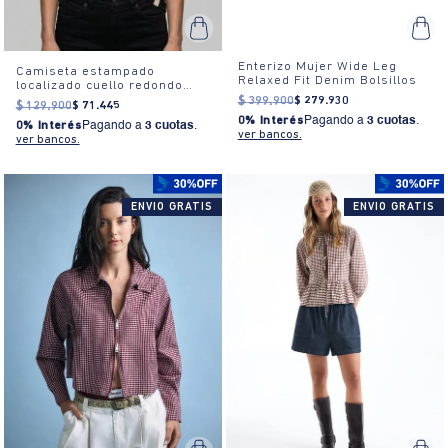
Enterizo Mujer Wide Leg
Camiseta estampado
Relaxed Fit Denim Bolsillos
localizado cuello redondo
para mujer
$
399
.
900
$
279
.
930
$
129
.
900
$
71
.
445
0% Interés
Pagando a
3 cuotas
.
0% Interés
Pagando a
3 cuotas
.
ver bancos.
ver bancos.
ENVIO GRATIS
ENVIO GRATIS