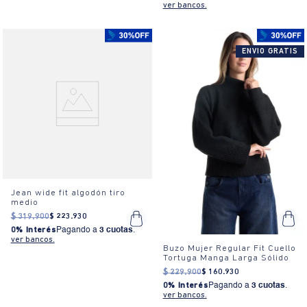
ver bancos.
ENVIO GRATIS
Jean wide fit algodón tiro
medio
$
319
.
900
$
223
.
930
0% Interés
Pagando a
3 cuotas
.
ver bancos.
Buzo Mujer Regular Fit Cuello
Tortuga Manga Larga Sólido
$
229
.
900
$
160
.
930
0% Interés
Pagando a
3 cuotas
.
ver bancos.