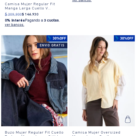
ver bancos.
Camisa Mujer Regular Fit
Manga Larga Cuello V
Algodón
$
209
.
900
$
146
.
930
0% Interés
Pagando a
3 cuotas
.
ver bancos.
ENVIO GRATIS
Buzo Mujer Regular Fit Cuello
Camisa Mujer Oversized