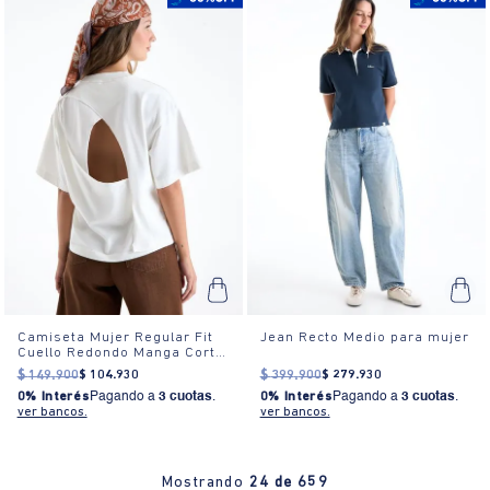
Camiseta Mujer Regular Fit
Jean Recto Medio para mujer
Cuello Redondo Manga Corta
Estampada Blanca
$
149
.
900
$
104
.
930
$
399
.
900
$
279
.
930
0% Interés
Pagando a
3 cuotas
.
0% Interés
Pagando a
3 cuotas
.
ver bancos.
ver bancos.
Mostrando
24 de 659