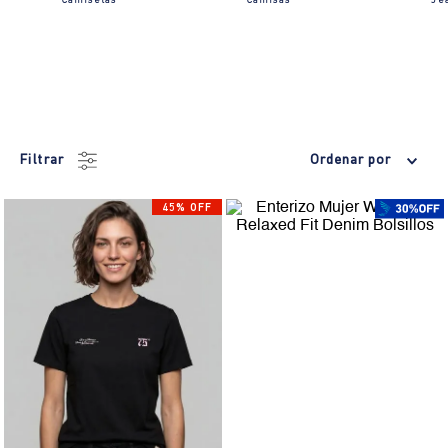
Camisetas
Camisas
Je
Filtrar
Ordenar por
45% OFF