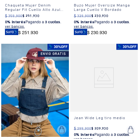
Chaqueta Mujer Denim
Buzo Mujer Oversize Manga
Regular Fit Cuello Alto Azul
Larga Cuello V Bordado
Medio
$
359
.
900
$
251
.
930
$
329
.
900
$
230
.
930
0% Interés
Pagando a
3 cuotas
.
0% Interés
Pagando a
3 cuotas
.
ver bancos.
ver bancos.
$ 251.930
$ 230.930
ENVIO GRATIS
Jean Wide Leg tiro medio
$
299
.
900
$
209
.
930
0% Interés
Pagando a
3 cuotas
.