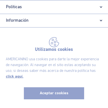
Políticas
Información
Localizador de tiendas
Utilizamos cookies
AMERICANINO usa cookies para darte la mejor experiencia
de navegación. Al navegar en el sitio estas aceptando su
uso, si deseas saber más acerca de nuestra política has
click aquí.
Aceptar cookies
Comodin S.A.S | NIT: 800.069.933-6
©2025 Americanino, todos los derechos reservados
x