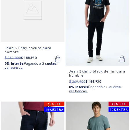
Jean Skinny oscuro para
hombre
$
269
.
900
$
188
.
930
0% Interés
Pagando a
3 cuotas
.
ver bancos.
Jean Skinny black denim para
hombre
$
269
.
900
$
188
.
930
0% Interés
Pagando a
3 cuotas
.
ver bancos.
50%OFF
40% OFF
10%EXTRA
10%EXTRA