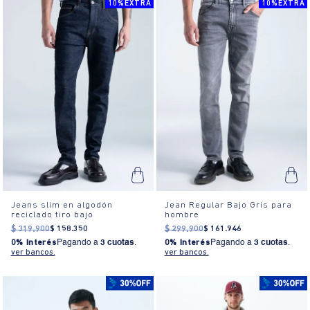
10%EXTRA
10%EXTRA
Jeans slim en algodón
Jean Regular Bajo Gris para
reciclado tiro bajo
hombre
$
319
.
900
$
158
.
350
$
299
.
900
$
161
.
946
0% Interés
Pagando a
3 cuotas
.
0% Interés
Pagando a
3 cuotas
.
ver bancos.
ver bancos.