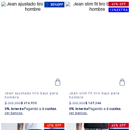
40% OFF
10%EXTRA
Jean ajustado tiro bajo para
Jean slim fit tiro bajo para
hombre
hombre
$
309
.
900
$
216
.
930
$
309
.
900
$
167
.
346
0% Interés
Pagando a
3 cuotas
.
0% Interés
Pagando a
3 cuotas
.
ver bancos.
ver bancos.
45% OFF
40% OFF