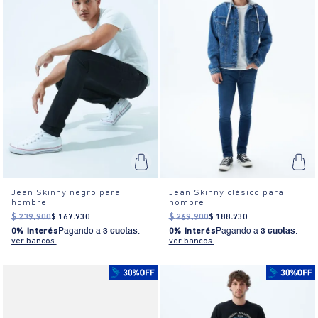
Jean Skinny negro para
Jean Skinny clásico para
hombre
hombre
$
239
.
900
$
167
.
930
$
269
.
900
$
188
.
930
0% Interés
Pagando a
3 cuotas
.
0% Interés
Pagando a
3 cuotas
.
ver bancos.
ver bancos.