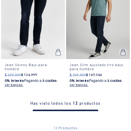
Jean Skinny Bajo para
Jean Slim ajustado tiro bajo
hombre
para hombre
$
299
.
900
$
134
.
955
$
309
.
900
$
167
.
346
0% Interés
Pagando a
3 cuotas
.
0% Interés
Pagando a
3 cuotas
.
ver bancos.
ver bancos.
Has visto todos los
12
productos
12
Productos