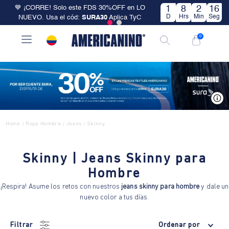
💙 ¡CORRE! Solo este FDS 30%OFF en LO
1
8
2
16
D
Hrs
Min
Seg
NUEVO. Usa el cód:
SURA30
Aplica TyC
0
V
Home
Ropa Hombre
Jeans
Skinny
/
/
/
Skinny | Jeans Skinny para
Hombre
¡Respira! Asume los retos con nuestros
jeans skinny para hombre
y dale un
nuevo color a tus días.
Filtrar
Ordenar por