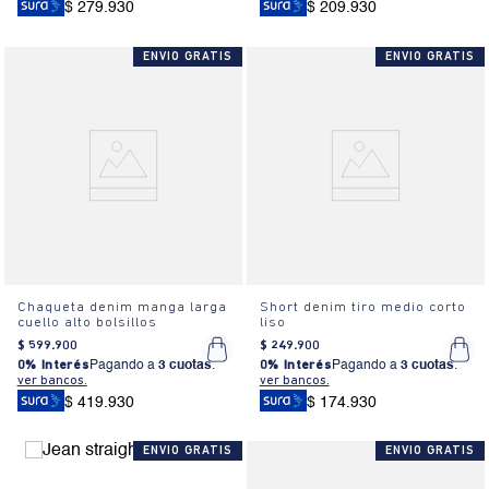
$ 279.930
$ 209.930
ENVIO GRATIS
ENVIO GRATIS
Chaqueta denim manga larga
Short denim tiro medio corto
cuello alto bolsillos
liso
$
599
.
900
$
249
.
900
0% Interés
Pagando a
3 cuotas
.
0% Interés
Pagando a
3 cuotas
.
ver bancos.
ver bancos.
$ 419.930
$ 174.930
ENVIO GRATIS
ENVIO GRATIS