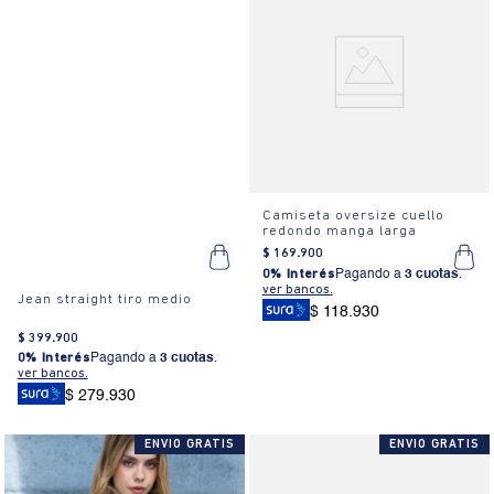
Camiseta oversize cuello
redondo manga larga
$
169
.
900
0% Interés
Pagando a
3 cuotas
.
ver bancos.
Jean straight tiro medio
$ 118.930
$
399
.
900
0% Interés
Pagando a
3 cuotas
.
ver bancos.
$ 279.930
ENVIO GRATIS
ENVIO GRATIS