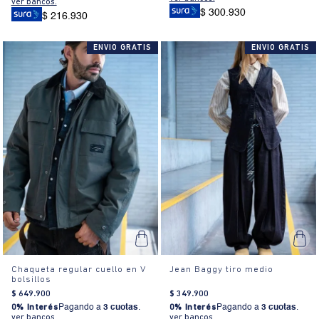
ver bancos.
$ 300.930
$ 216.930
ENVIO GRATIS
ENVIO GRATIS
Chaqueta regular cuello en V
Jean Baggy tiro medio
bolsillos
$
649
.
900
$
349
.
900
0% Interés
Pagando a
3 cuotas
.
0% Interés
Pagando a
3 cuotas
.
ver bancos.
ver bancos.