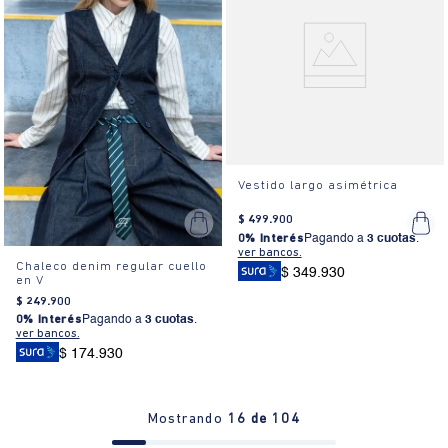
Vestido largo asimétrica
$
499
.
900
0% Interés
Pagando a
3 cuotas
.
ver bancos.
Chaleco denim regular cuello
$ 349.930
en V
$
249
.
900
0% Interés
Pagando a
3 cuotas
.
ver bancos.
$ 174.930
Mostrando
16 de 104