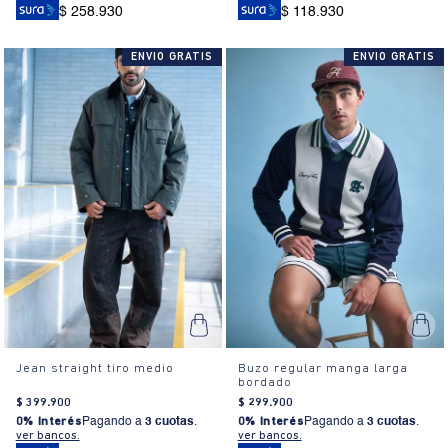
$ 258.930
$ 118.930
ENVIO GRATIS
ENVIO GRATIS
Jean straight tiro medio
Buzo regular manga larga
bordado
$
399
.
900
$
299
.
900
0% Interés
Pagando a
3 cuotas
.
0% Interés
Pagando a
3 cuotas
.
ver bancos.
ver bancos.