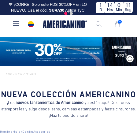
💙 ¡CORRE! Solo este FDS 30%OFF en LO
1
14
0
10
D
Hrs
Min
Seg
NUEVO. Usa el cód:
SURA30
Aplica TyC
0
V
Home
New Arrivals
/
NUEVA COLECCIÓN AMERICANINO
¡Los
nuevos lanzamientos de Americanino
ya están aquí! Crea looks
atemporales y elige desde jeans, camisas estampadas y hasta cinturones.
¡Haz tu pedido ahora!
Hombre
Mujer
Denim
Accesorios