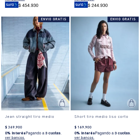
$ 454.930
$ 244.930
ENVIO GRATIS
ENVIO GRATIS
Jean straight tiro medio
Short tiro medio liso corto
$
369
.
900
$
169
.
900
0% Interés
Pagando a
3 cuotas
.
0% Interés
Pagando a
3 cuotas
.
ver bancos.
ver bancos.