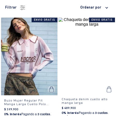
Filtrar
Ordenar por
ENVIO GRATIS
ENVIO GRATIS
Chaqueta denim cuello alto
Buzo Mujer Regular Fit
manga larga
Manga Larga Cuello Polo
Bordado
$
489
.
900
$
329
.
900
0% Interés
Pagando a
3 cuotas
.
0% Interés
Pagando a
3 cuotas
.