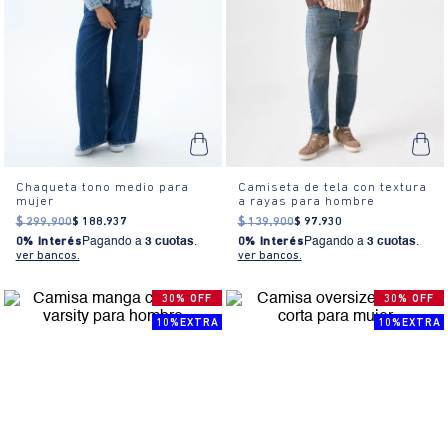
Chaqueta tono medio para
Camiseta de tela con textura
mujer
a rayas para hombre
$
299
.
900
$
188
.
937
$
139
.
900
$
97
.
930
0% Interés
Pagando a
3 cuotas
.
0% Interés
Pagando a
3 cuotas
.
ver bancos.
ver bancos.
30% OFF
30% OFF
10%EXTRA
10%EXTRA