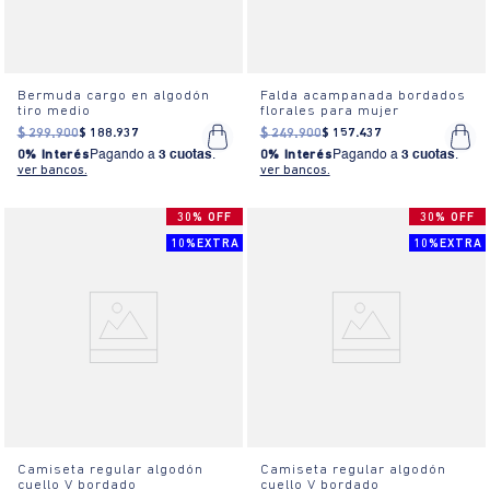
Bermuda cargo en algodón
Falda acampanada bordados
tiro medio
florales para mujer
$
299
.
900
$
188
.
937
$
249
.
900
$
157
.
437
0% Interés
Pagando a
3 cuotas
.
0% Interés
Pagando a
3 cuotas
.
ver bancos.
ver bancos.
30% OFF
30% OFF
10%EXTRA
10%EXTRA
Camiseta regular algodón
Camiseta regular algodón
cuello V bordado
cuello V bordado