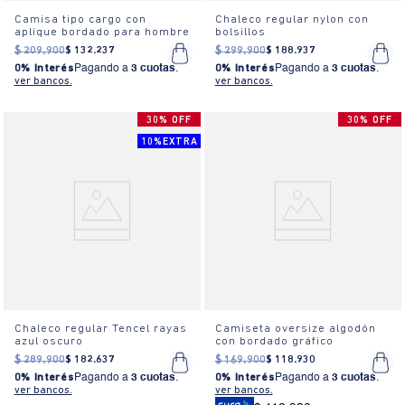
Camisa tipo cargo con
Chaleco regular nylon con
aplique bordado para hombre
bolsillos
$
209
.
900
$
132
.
237
$
299
.
900
$
188
.
937
0% Interés
Pagando a
3 cuotas
.
0% Interés
Pagando a
3 cuotas
.
ver bancos.
ver bancos.
30% OFF
30% OFF
10%EXTRA
Chaleco regular Tencel rayas
Camiseta oversize algodón
azul oscuro
con bordado gráfico
$
289
.
900
$
182
.
637
$
169
.
900
$
118
.
930
0% Interés
Pagando a
3 cuotas
.
0% Interés
Pagando a
3 cuotas
.
ver bancos.
ver bancos.