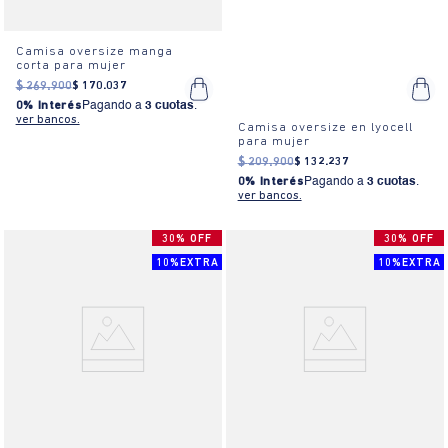
Camisa oversize manga
corta para mujer
$
269
.
900
$
170
.
037
0% Interés
Pagando a
3 cuotas
.
ver bancos.
Camisa oversize en lyocell
para mujer
$
209
.
900
$
132
.
237
0% Interés
Pagando a
3 cuotas
.
ver bancos.
30% OFF
30% OFF
10%EXTRA
10%EXTRA