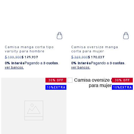
Camisa manga corta tipo
Camisa oversize manga
varsity para hombre
corta para mujer
$
199
.
900
$
125
.
937
$
269
.
900
$
170
.
037
0% Interés
Pagando a
3 cuotas
.
0% Interés
Pagando a
3 cuotas
.
ver bancos.
ver bancos.
30% OFF
30% OFF
10%EXTRA
10%EXTRA