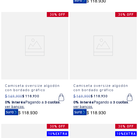
$ 118.930
30% OFF
30% OFF
Camiseta oversize algodón
Camiseta oversize algodón
con bordado gráfico
con bordado gráfico
$
169
.
900
$
118
.
930
$
169
.
900
$
118
.
930
0% Interés
Pagando a
3 cuotas
.
0% Interés
Pagando a
3 cuotas
.
ver bancos.
ver bancos.
$ 118.930
$ 118.930
30% OFF
30% OFF
10%EXTRA
10%EXTRA