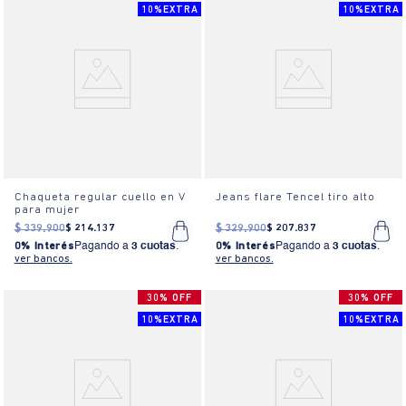
10%EXTRA
10%EXTRA
Chaqueta regular cuello en V
Jeans flare Tencel tiro alto
para mujer
$
339
.
900
$
214
.
137
$
329
.
900
$
207
.
837
0% Interés
Pagando a
3 cuotas
.
0% Interés
Pagando a
3 cuotas
.
ver bancos.
ver bancos.
30% OFF
30% OFF
10%EXTRA
10%EXTRA