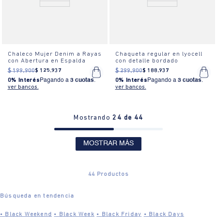
Chaleco Mujer Denim a Rayas
Chaqueta regular en lyocell
con Abertura en Espalda
con detalle bordado
$
199
.
900
$
125
.
937
$
299
.
900
$
188
.
937
0% Interés
Pagando a
3 cuotas
.
0% Interés
Pagando a
3 cuotas
.
ver bancos.
ver bancos.
Mostrando
24 de 44
MOSTRAR MÁS
44
Productos
Búsqueda en tendencia
•
Black Weekend
•
Black Week
•
Black Friday
•
Black Days