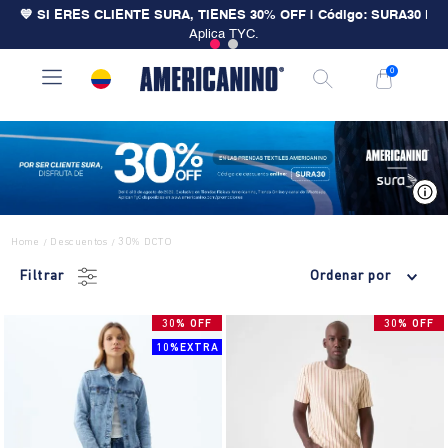
💙 SI ERES CLIENTE SURA, TIENES 30% OFF | Código: SURA30
|
Aplica TYC.
0
V
Home
Descuentos
30% DCTO
/
/
Filtrar
Ordenar por
30% OFF
30% OFF
10%EXTRA