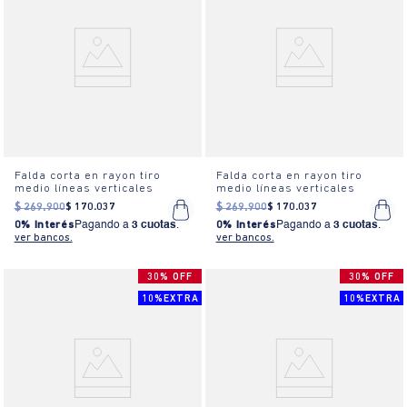
Falda corta en rayon tiro
Falda corta en rayon tiro
medio líneas verticales
medio líneas verticales
$
269
.
900
$
170
.
037
$
269
.
900
$
170
.
037
0% Interés
Pagando a
3 cuotas
.
0% Interés
Pagando a
3 cuotas
.
ver bancos.
ver bancos.
30% OFF
30% OFF
10%EXTRA
10%EXTRA