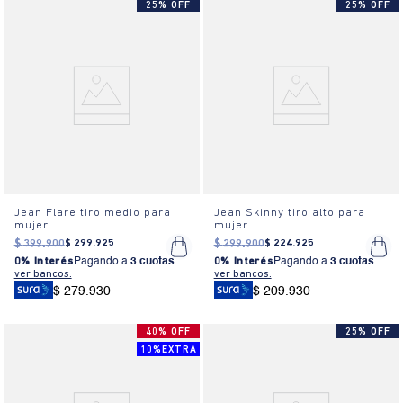
25% OFF
25% OFF
Jean Flare tiro medio para
Jean Skinny tiro alto para
mujer
mujer
$
399
.
900
$
299
.
925
$
299
.
900
$
224
.
925
0% Interés
Pagando a
3 cuotas
.
0% Interés
Pagando a
3 cuotas
.
ver bancos.
ver bancos.
$ 279.930
$ 209.930
40% OFF
25% OFF
10%EXTRA