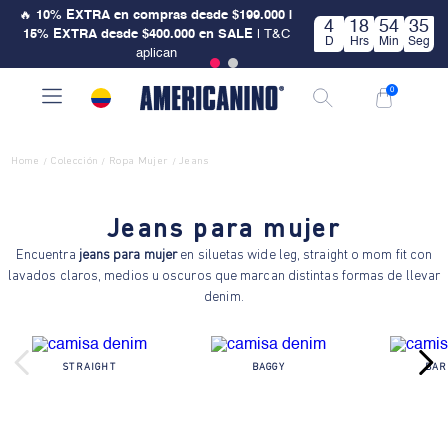
🔥
10% EXTRA en compras desde $199.000 |
4
18
54
35
15% EXTRA desde $400.000 en SALE
| T&C
D
Hrs
Min
Seg
aplican
0
Home
Colección
Ropa Mujer
Jeans
/
/
/
Jeans para mujer
Encuentra
jeans para mujer
en siluetas wide leg, straight o mom fit con
lavados claros, medios u oscuros que marcan distintas formas de llevar
denim.
STRAIGHT
BAGGY
BAR