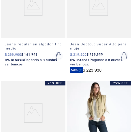
Jeans regular en algodón tiro
Jean Bootcut Super Alto para
medio
mujer
$
299
.
900
$
161
.
946
$
319
.
900
$
239
.
925
0% Interés
Pagando a
3 cuotas
.
0% Interés
Pagando a
3 cuotas
.
ver bancos.
ver bancos.
$ 223.930
25% OFF
25% OFF