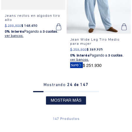
Jeans rectos en algodon tiro
alto
$
299
.
900
$
148
.
450
0% Interés
Pagando a
3 cuotas
.
ver bancos.
Jean Wide Leg Tiro Medio
para mujer
$
359
.
900
$
269
.
925
0% Interés
Pagando a
3 cuotas
.
ver bancos.
$ 251.930
Mostrando
24 de 147
MOSTRAR MÁS
147
Productos