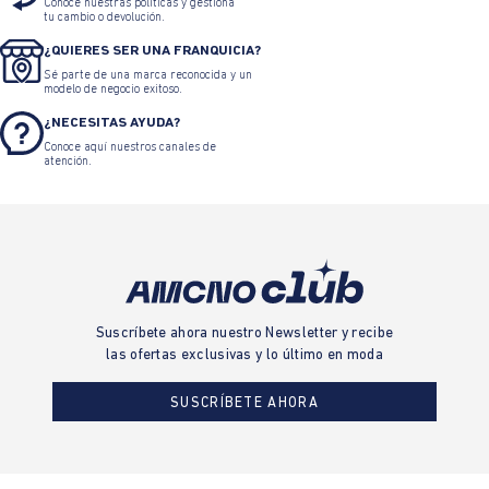
Conoce nuestras políticas y gestiona
•
Jeans Vintage para Mujer
•
Jeans Jegging para Mujer
tu cambio o devolución.
¿QUIERES SER UNA FRANQUICIA?
•
Jeans Tiro Alto para Mujer
•
Jeans Negros para Mujer
Sé parte de una marca reconocida y un
modelo de negocio exitoso.
¿NECESITAS AYUDA?
•
Jeans Rotos para Mujer
•
Jeans Anchos para Mujer
Conoce aquí nuestros canales de
atención.
•
Jeans Clásicos para Mujer
•
Jeans de Moda
•
Jeans cargo para mujer
•
Black Weekend
•
Black Weekend Mujer
•
Black Week
•
Black Days
•
Cyber Days
•
Día de la madre
Suscríbete ahora nuestro Newsletter y recibe
las ofertas exclusivas y lo último en moda
SUSCRÍBETE AHORA