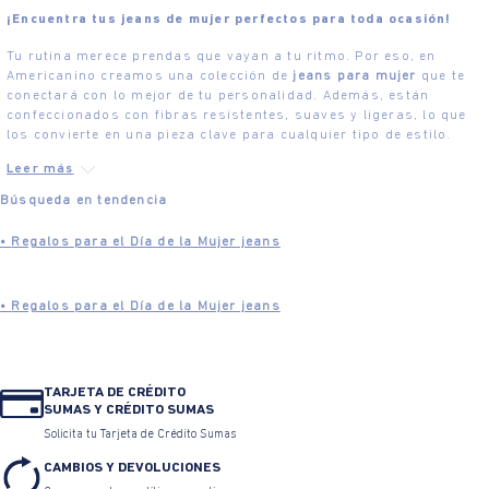
¡Encuentra tus jeans de mujer perfectos para toda ocasión!
Tu rutina merece prendas que vayan a tu ritmo. Por eso, en
Americanino creamos una colección de
jeans para mujer
que te
conectará con lo mejor de tu personalidad. Además, están
confeccionados con fibras resistentes, suaves y ligeras, lo que
los convierte en una pieza clave para cualquier tipo de estilo.
Búsqueda en tendencia
•
Regalos para el Día de la Mujer jeans
•
Regalos para el Día de la Mujer jeans
•
Jeans Bota Recta para Mujer
•
Jeans Skinny para Mujer
TARJETA DE CRÉDITO
SUMAS Y CRÉDITO SUMAS
•
Jeans Mom para Mujer
•
Jeans boyfriend para Mujer
Solicita tu Tarjeta de Crédito Sumas
CAMBIOS Y DEVOLUCIONES