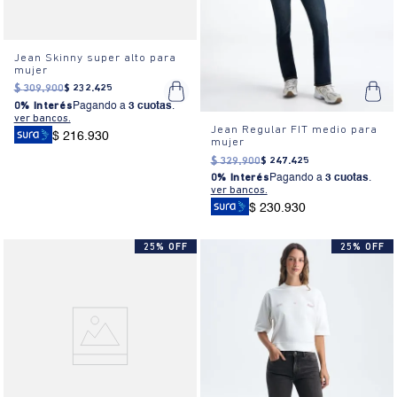
Jean Skinny super alto para
mujer
$
309
.
900
$
232
.
425
0% Interés
Pagando a
3 cuotas
.
ver bancos.
Jean Regular FIT medio para
$ 216.930
mujer
$
329
.
900
$
247
.
425
0% Interés
Pagando a
3 cuotas
.
ver bancos.
$ 230.930
25% OFF
25% OFF