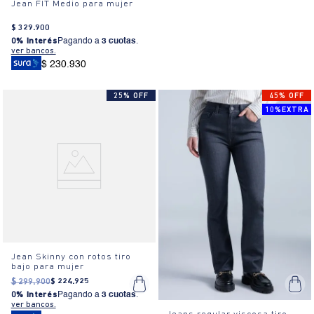
Jean FIT Medio para mujer
$
329
.
900
0% Interés
Pagando a
3 cuotas
.
ver bancos.
$ 230.930
25% OFF
45% OFF
10%EXTRA
Jean Skinny con rotos tiro
bajo para mujer
$
299
.
900
$
224
.
925
0% Interés
Pagando a
3 cuotas
.
ver bancos.