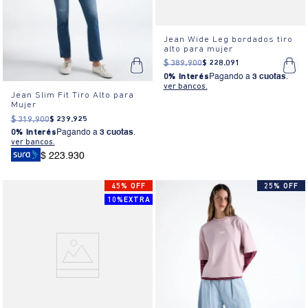
Jean Wide Leg bordados tiro
alto para mujer
$
389
.
900
$
228
.
091
0% Interés
Pagando a
3 cuotas
.
ver bancos.
Jean Slim Fit Tiro Alto para
Mujer
$
319
.
900
$
239
.
925
0% Interés
Pagando a
3 cuotas
.
ver bancos.
$ 223.930
45% OFF
25% OFF
10%EXTRA