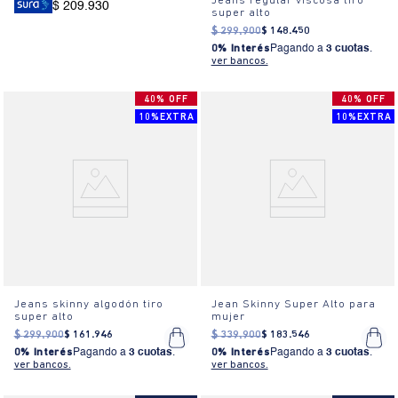
Jeans regular viscosa tiro
$ 209.930
super alto
$
299
.
900
$
148
.
450
0% Interés
Pagando a
3 cuotas
.
ver bancos.
40% OFF
40% OFF
10%EXTRA
10%EXTRA
Jeans skinny algodón tiro
Jean Skinny Super Alto para
super alto
mujer
$
299
.
900
$
161
.
946
$
339
.
900
$
183
.
546
0% Interés
Pagando a
3 cuotas
.
0% Interés
Pagando a
3 cuotas
.
ver bancos.
ver bancos.