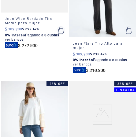
Jean Wide Bordado Tiro
Medio para Mujer
$
389
.
900
$
292
.
425
0% Interés
Pagando a
3 cuotas
.
ver bancos.
Jean Flare Tiro Alto para
$ 272.930
mujer
$
309
.
900
$
232
.
425
0% Interés
Pagando a
3 cuotas
.
ver bancos.
$ 216.930
25% OFF
35% OFF
10%EXTRA