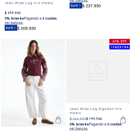
ver bancos.
Jean Wide Leg tiro medio
$ 237.930
$
299
.
900
0% Interés
Pagando a
3 cuotas
.
ver bancos.
$ 209.930
40% OFF
10%EXTRA
Jean Wide Leg Algodón tiro
medio
$
369
.
900
$
199
.
746
0% Interés
Pagando a
3 cuotas
.
ver bancos.