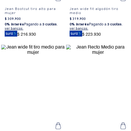
Jean Bootcut tiro alto para
Jean wide fit algodón tiro
mujer
medio
$
309
.
900
$
319
.
900
0% Interés
Pagando a
3 cuotas
.
0% Interés
Pagando a
3 cuotas
.
ver bancos.
ver bancos.
$ 216.930
$ 223.930