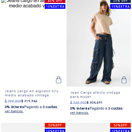
40% OFF
35% OFF
10%EXTRA
10%EXTRA
Jeans cargo en algodón tiro
Jean Cargo efecto vintage
medio acabado vintage
para mujer
$
399
.
900
$
215
.
946
$
349
.
900
$
204
.
691
0% Interés
Pagando a
3 cuotas
.
0% Interés
Pagando a
3 cuotas
.
ver bancos.
ver bancos.
50%OFF
50%OFF
10%EXTRA
10%EXTRA