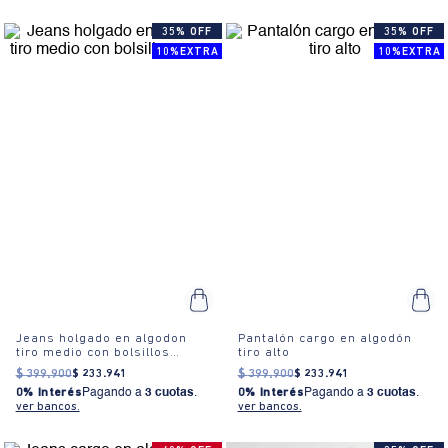
35% OFF
35% OFF
10%EXTRA
10%EXTRA
Jeans holgado en algodon
Pantalón cargo en algodón
tiro medio con bolsillos
tiro alto
cargo
$
399
.
900
$
233
.
941
$
399
.
900
$
233
.
941
0% Interés
Pagando a
3 cuotas
.
0% Interés
Pagando a
3 cuotas
.
ver bancos.
ver bancos.