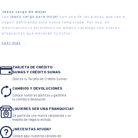
Jeans cargo de mujer
Los
jeans cargo para mujer
son una de las piezas que van a
seguir definiendo esta nueva temporada. Por eso, en
Americanino te ofrecemos un amplio catálogo con nuevas
propuestas que elevarán tu estilo.
TARJETA DE CRÉDITO
SUMAS Y CRÉDITO SUMAS
Solicita tu Tarjeta de Crédito Sumas
CAMBIOS Y DEVOLUCIONES
Conoce nuestras políticas y gestiona
tu cambio o devolución.
¿QUIERES SER UNA FRANQUICIA?
Sé parte de una marca reconocida y un
modelo de negocio exitoso.
¿NECESITAS AYUDA?
Conoce aquí nuestros canales de