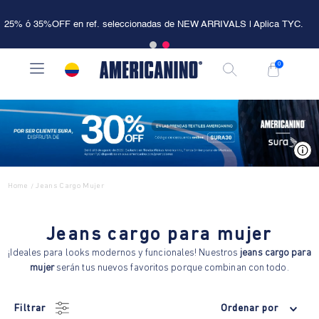
25% ó 35%OFF en ref. seleccionadas de NEW ARRIVALS | Aplica TYC.
0
V
Home
Jeans Cargo Mujer
/
Jeans cargo para mujer
¡Ideales para looks modernos y funcionales! Nuestros
jeans cargo para
mujer
serán tus nuevos favoritos porque combinan con todo.
Filtrar
Ordenar por