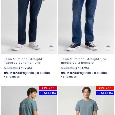
Jean Slim and Straight
Jean Slim and Straight tiro
Tapered para hombre
medio para hombre
$
309
.
900
$
139
.
455
$
299
.
900
$
134
.
955
0% Interés
Pagando a
3 cuotas
.
0% Interés
Pagando a
3 cuotas
.
ver bancos.
ver bancos.
40% OFF
45% OFF
10%EXTRA
10%EXTRA