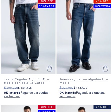
40% OFF
45% OFF
10%EXTRA
10%EXTRA
Jeans Regular Algodón Tiro
Jeans regular en algodón tiro
Medio con Bolsillo Cargo
medio
$
299
.
900
$
161
.
946
$
309
.
900
$
153
.
400
0% Interés
Pagando a
3 cuotas
.
0% Interés
Pagando a
3 cuotas
.
ver bancos.
ver bancos.
40% OFF
25% OFF