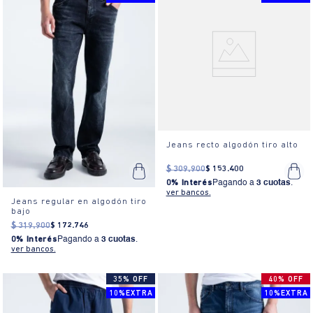
Jeans recto algodón tiro alto
$
309
.
900
$
153
.
400
0% Interés
Pagando a
3 cuotas
.
ver bancos.
Jeans regular en algodón tiro
bajo
$
319
.
900
$
172
.
746
0% Interés
Pagando a
3 cuotas
.
ver bancos.
35% OFF
40% OFF
10%EXTRA
10%EXTRA