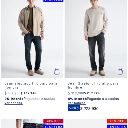
10%EXTRA
Jean ajustado tiro bajo para
Jean Straight tiro alto para
hombre
hombre
$
309
.
900
$
167
.
346
$
319
.
900
$
239
.
925
0% Interés
Pagando a
3 cuotas
.
0% Interés
Pagando a
3 cuotas
.
ver bancos.
ver bancos.
$ 223.930
40% OFF
45% OFF
10%EXTRA
10%EXTRA