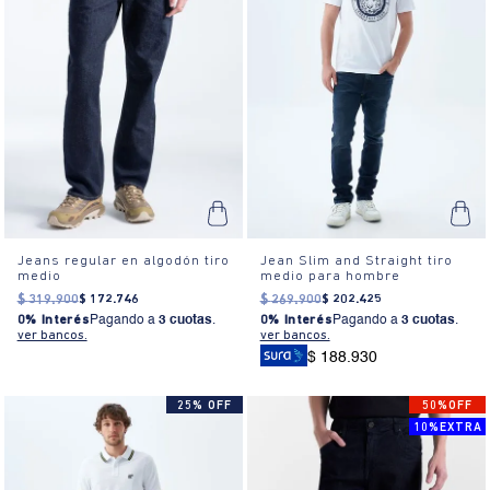
Jeans regular en algodón tiro
Jean Slim and Straight tiro
medio
medio para hombre
$
319
.
900
$
172
.
746
$
269
.
900
$
202
.
425
0% Interés
Pagando a
3 cuotas
.
0% Interés
Pagando a
3 cuotas
.
ver bancos.
ver bancos.
$ 188.930
25% OFF
50%OFF
10%EXTRA