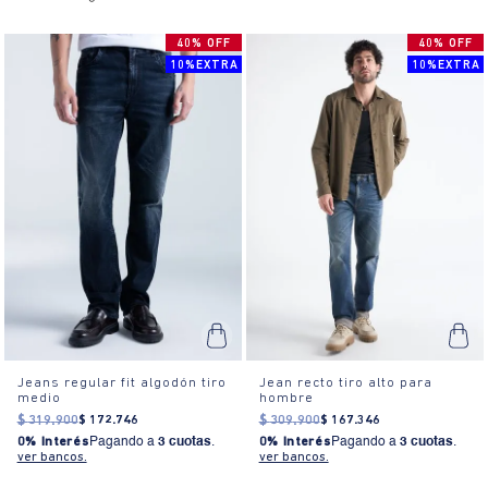
40% OFF
40% OFF
10%EXTRA
10%EXTRA
Jeans regular fit algodón tiro
Jean recto tiro alto para
medio
hombre
$
319
.
900
$
172
.
746
$
309
.
900
$
167
.
346
0% Interés
Pagando a
3 cuotas
.
0% Interés
Pagando a
3 cuotas
.
ver bancos.
ver bancos.