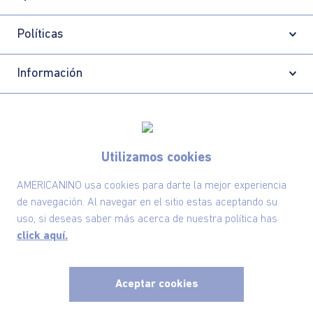
Políticas
Información
Localizador de tiendas
Utilizamos cookies
AMERICANINO usa cookies para darte la mejor experiencia
de navegación. Al navegar en el sitio estas aceptando su
uso, si deseas saber más acerca de nuestra política has
click aquí.
Aceptar cookies
Comodin S.A.S | NIT: 800.069.933-6
©2025 Americanino, todos los derechos reservados
x