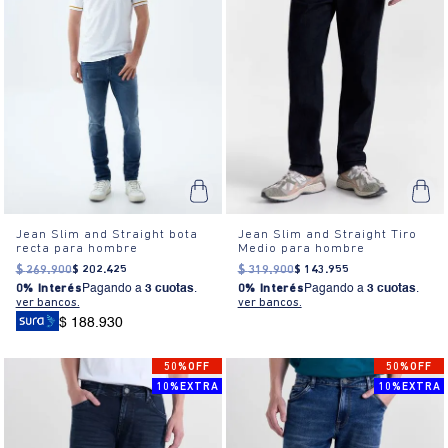
Jean Slim and Straight bota
Jean Slim and Straight Tiro
recta para hombre
Medio para hombre
$
269
.
900
$
202
.
425
$
319
.
900
$
143
.
955
0% Interés
Pagando a
3 cuotas
.
0% Interés
Pagando a
3 cuotas
.
ver bancos.
ver bancos.
$ 188.930
50%OFF
50%OFF
10%EXTRA
10%EXTRA