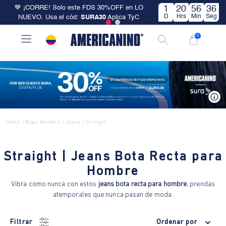
💙 ¡CORRE! Solo este FDS 30%OFF en LO
1
20
56
35
D
Hrs
Min
Seg
NUEVO. Usa el cód:
SURA30
Aplica TyC
0
V
Home
Ropa Hombre
Jeans
Straight
/
/
/
Straight | Jeans Bota Recta para
Hombre
Vibra como nunca con estos
jeans bota recta para hombre
, prendas
atemporales que nunca pasan de moda.
Filtrar
Ordenar por