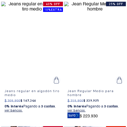
40% OFF
25% OFF
10%EXTRA
Jeans regular en algodón tiro
Jean Regular Medio para
medio
hombre
$
309
.
900
$
167
.
346
$
319
.
900
$
239
.
925
0% Interés
Pagando a
3 cuotas
.
0% Interés
Pagando a
3 cuotas
.
ver bancos.
ver bancos.
$ 223.930