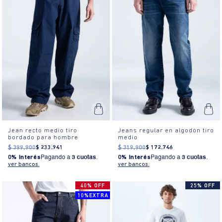
Jean recto medio tiro
Jeans regular en algodón tiro
bordado para hombre
medio
$
399
.
900
$
233
.
941
$
319
.
900
$
172
.
746
0% Interés
Pagando a
3 cuotas
.
0% Interés
Pagando a
3 cuotas
.
ver bancos.
ver bancos.
40% OFF
25% OFF
10%EXTRA