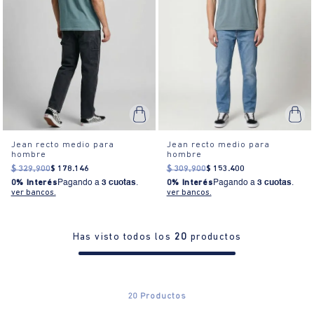
Jean recto medio para
Jean recto medio para
hombre
hombre
$
329
.
900
$
178
.
146
$
309
.
900
$
153
.
400
0% Interés
Pagando a
3 cuotas
.
0% Interés
Pagando a
3 cuotas
.
ver bancos.
ver bancos.
Has visto todos los
20
productos
20
Productos