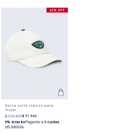
40% OFF
Gorra corte clásico para
mujer
$
119
.
900
$
71
.
940
0% Interés
Pagando a
3 cuotas
.
ver bancos.