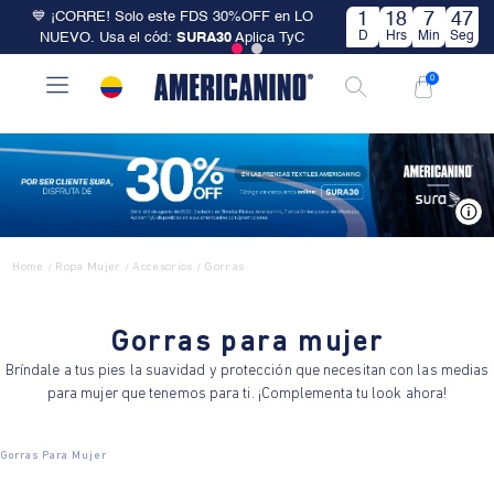
💙 ¡CORRE! Solo este FDS 30%OFF en LO
1
18
7
47
D
Hrs
Min
Seg
NUEVO. Usa el cód:
SURA30
Aplica TyC
0
V
Home
Ropa Mujer
Accesorios
Gorras
/
/
/
Gorras para mujer
Bríndale a tus pies la suavidad y protección que necesitan con las medias
para mujer que tenemos para ti. ¡Complementa tu look ahora!
Gorras Para Mujer