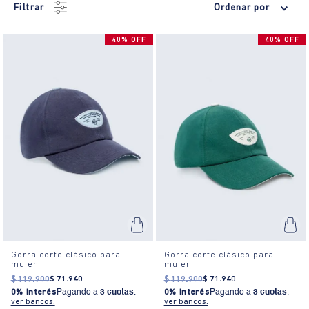
Filtrar
Ordenar por
40% OFF
40% OFF
Gorra corte clásico para
Gorra corte clásico para
mujer
mujer
$
119
.
900
$
71
.
940
$
119
.
900
$
71
.
940
0% Interés
Pagando a
3 cuotas
.
0% Interés
Pagando a
3 cuotas
.
ver bancos.
ver bancos.