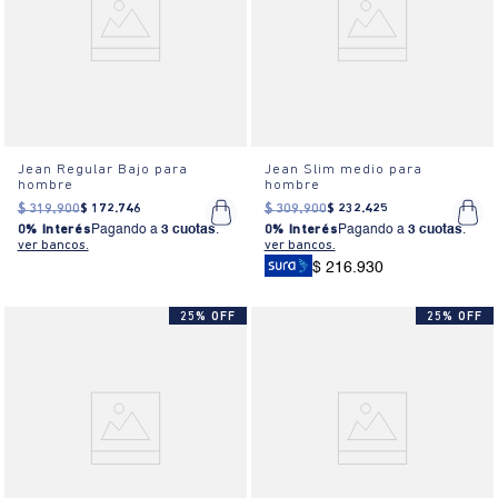
Jean Regular Bajo para
Jean Slim medio para
hombre
hombre
$
319
.
900
$
172
.
746
$
309
.
900
$
232
.
425
0% Interés
Pagando a
3 cuotas
.
0% Interés
Pagando a
3 cuotas
.
ver bancos.
ver bancos.
$ 216.930
25% OFF
25% OFF