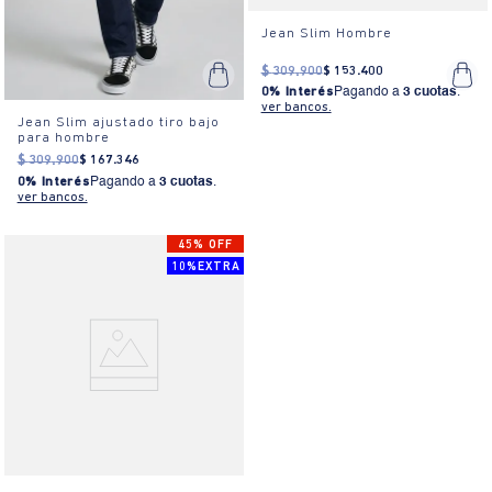
Jean Slim Hombre
$
309
.
900
$
153
.
400
0% Interés
Pagando a
3 cuotas
.
ver bancos.
Jean Slim ajustado tiro bajo
para hombre
$
309
.
900
$
167
.
346
0% Interés
Pagando a
3 cuotas
.
ver bancos.
45% OFF
10%EXTRA