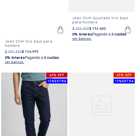
Jean Slim Ajustado tiro bajo
para hombre
$
309
.
900
$
153
.
400
0% Interés
Pagando a
3 cuotas
.
ver bancos.
Jean Slim tiro bajo para
hombre
$
299
.
900
$
134
.
955
0% Interés
Pagando a
3 cuotas
.
ver bancos.
40% OFF
45% OFF
10%EXTRA
10%EXTRA