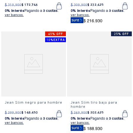
$
319
.
900
$
172
.
746
$
309
.
900
$
232
.
425
0% Interés
Pagando a
3 cuotas
.
0% Interés
Pagando a
3 cuotas
.
ver bancos.
ver bancos.
$ 216.930
45% OFF
25% OFF
10%EXTRA
Jean Slim negro para hombre
Jean Slim tiro bajo para
hombre
$
299
.
900
$
148
.
450
$
269
.
900
$
202
.
425
0% Interés
Pagando a
3 cuotas
.
0% Interés
Pagando a
3 cuotas
.
ver bancos.
ver bancos.
$ 188.930