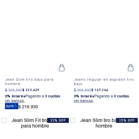
Jean Slim tiro bajo para
Jeans regular en algodon tiro
hombre
bajo
$
309
.
900
$
232
.
425
$
309
.
900
$
167
.
346
0% Interés
Pagando a
3 cuotas
.
0% Interés
Pagando a
3 cuotas
.
ver bancos.
ver bancos.
$ 216.930
25% OFF
25% OFF