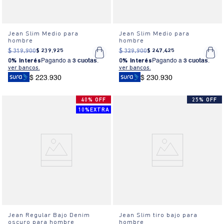
Jean Slim Medio para
Jean Slim Medio para
hombre
hombre
$
319
.
900
$
239
.
925
$
329
.
900
$
247
.
425
0% Interés
Pagando a
3 cuotas
.
0% Interés
Pagando a
3 cuotas
.
ver bancos.
ver bancos.
$ 223.930
$ 230.930
40% OFF
25% OFF
10%EXTRA
Jean Regular Bajo Denim
Jean Slim tiro bajo para
oscuro para hombre
hombre