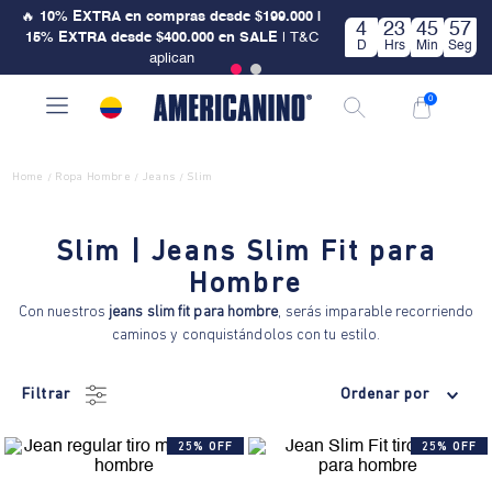
🔥
10% EXTRA en compras desde $199.000 |
4
23
45
56
15% EXTRA desde $400.000 en SALE
| T&C
D
Hrs
Min
Seg
aplican
0
Home
Ropa Hombre
Jeans
Slim
/
/
/
Slim | Jeans Slim Fit para
Hombre
Con nuestros
jeans slim fit para hombre
, serás imparable recorriendo
caminos y conquistándolos con tu estilo.
Filtrar
Ordenar por
25% OFF
25% OFF