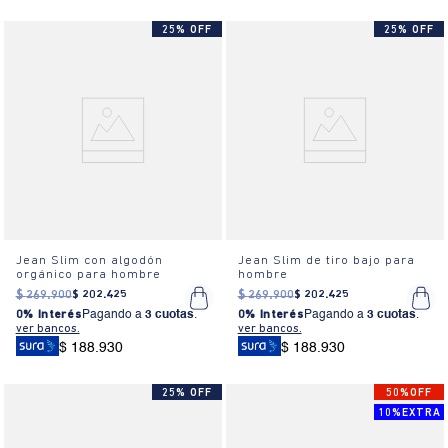
25% OFF
25% OFF
Jean Slim con algodón
Jean Slim de tiro bajo para
orgánico para hombre
hombre
$
269
.
900
$
202
.
425
$
269
.
900
$
202
.
425
0% Interés
Pagando a
3 cuotas
.
0% Interés
Pagando a
3 cuotas
.
ver bancos.
ver bancos.
$ 188.930
$ 188.930
25% OFF
50%OFF
10%EXTRA