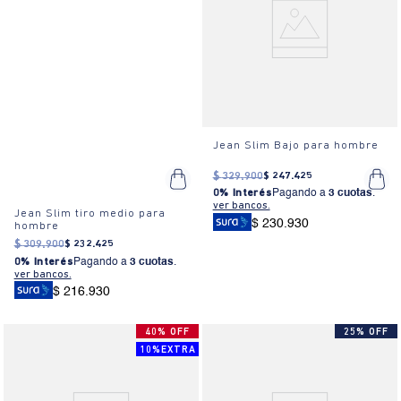
Jean Slim Bajo para hombre
$
329
.
900
$
247
.
425
0% Interés
Pagando a
3 cuotas
.
ver bancos.
Jean Slim tiro medio para
$ 230.930
hombre
$
309
.
900
$
232
.
425
0% Interés
Pagando a
3 cuotas
.
ver bancos.
$ 216.930
40% OFF
25% OFF
10%EXTRA