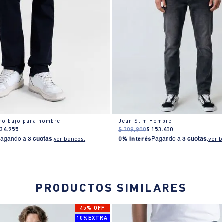
iro bajo para hombre
Jean Slim Hombre
134
.
955
$
309
.
900
$
153
.
400
Pagando a
3 cuotas
.
ver bancos.
0% Interés
Pagando a
3 cuotas
.
ver 
PRODUCTOS SIMILARES
45% OFF
10%EXTRA