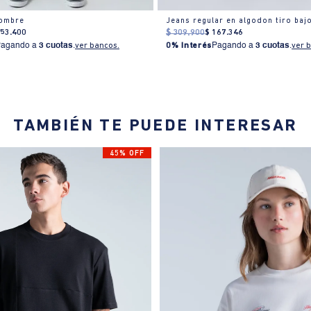
Hombre
Jeans regular en algodon tiro baj
153
.
400
$
309
.
900
$
167
.
346
Pagando a
3 cuotas
.
ver bancos.
0% Interés
Pagando a
3 cuotas
.
ver 
TAMBIÉN TE PUEDE INTERESAR
45% OFF