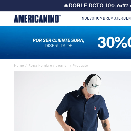
💙 ¡CORRE! Solo este FD
NUEVO
HOMBRE
MUJER
DEN
Ropa Hombre
Jeans