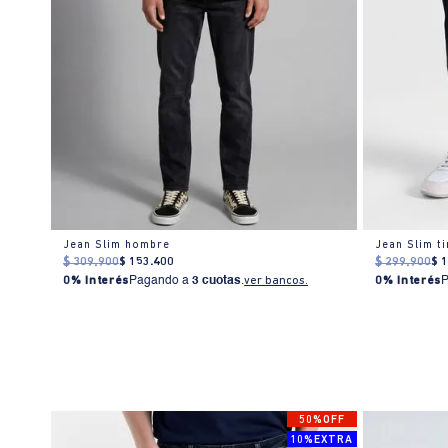
Jean Slim hombre
Jean Slim t
$
309
.
900
$
153
.
400
$
299
.
900
$
0% Interés
Pagando a
3 cuotas
.
ver bancos.
0% Interés
0%OFF
50%OFF
%EXTRA
10%EXTRA