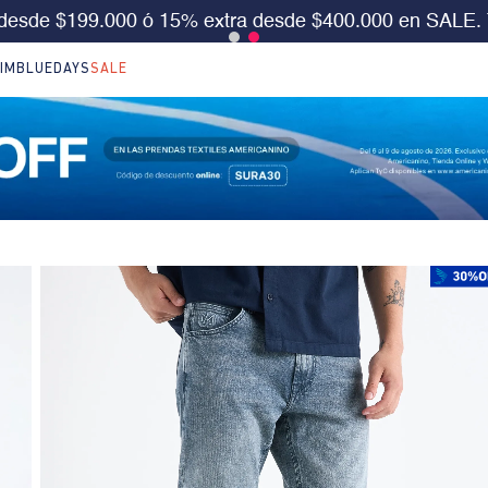
S 30%OFF en LO NUEVO. Usa el cód:
SURA30
Aplica 
IM
BLUEDAYS
SALE