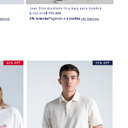
o
Jean Slim Ajustado tiro bajo para hombre
Jean 
$
309
.
900
$
153
.
400
$
319
bancos.
0% Interés
Pagando a
3 cuotas
.
ver bancos.
0% I
40% OFF
35% OFF