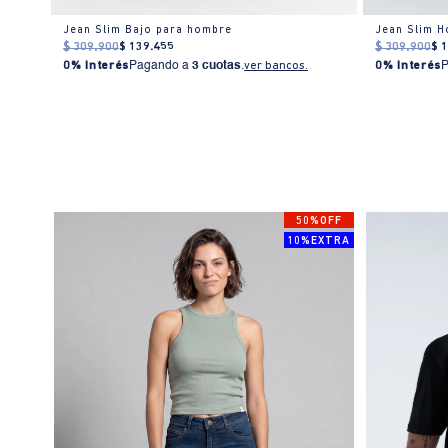
Jean Slim Bajo para hombre
Jean Slim 
$
309
.
900
$
139
.
455
$
309
.
900
$
0% Interés
Pagando a
3 cuotas
.
ver bancos.
0% Interés
50%OFF
10%EXTRA