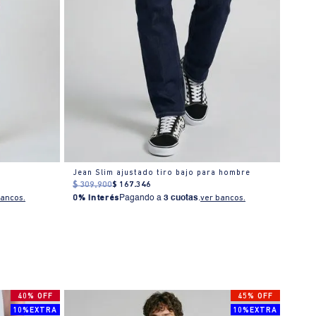
Jean Slim ajustado tiro bajo para hombre
Jean 
$
309
.
900
$
167
.
346
$
319
bancos.
0% Interés
Pagando a
3 cuotas
.
ver bancos.
0% I
40% OFF
45% OFF
10%EXTRA
10%EXTRA