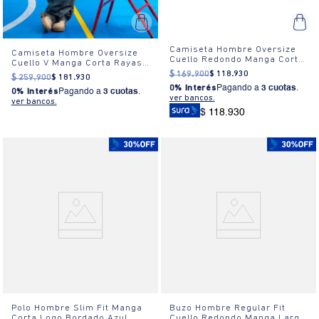
Camiseta Hombre Oversize
Camiseta Hombre Oversize
Cuello Redondo Manga Corta
Cuello V Manga Corta Rayas
Estampada Blanca
Estampada
$
169
.
900
$
118
.
930
$
259
.
900
$
181
.
930
0% Interés
Pagando a
3 cuotas
.
0% Interés
Pagando a
3 cuotas
.
ver bancos.
ver bancos.
$ 118.930
Polo Hombre Slim Fit Manga
Buzo Hombre Regular Fit
Corta Logo Bordado Azul
Cuello Redondo Manga Larga