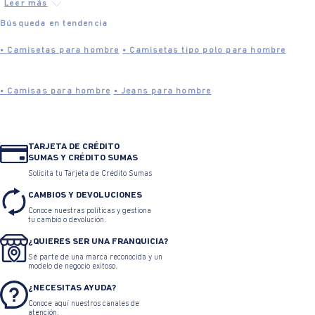
Búsqueda en tendencia
•
Camisetas para hombre
•
Camisetas tipo polo para hombre
•
Camisas para hombre
•
Jeans para hombre
•
Chaquetas para hombre
•
Buzos para hombre
TARJETA DE CRÉDITO
SUMAS Y CRÉDITO SUMAS
•
Pantalones para hombre
•
Bermudas para hombre
Solicita tu Tarjeta de Crédito Sumas
CAMBIOS Y DEVOLUCIONES
Conoce nuestras políticas y gestiona
•
Accesorios para hombre
•
Ropa básica para hombre
tu cambio o devolución.
¿QUIERES SER UNA FRANQUICIA?
•
Colección espíritu para hombre
•
Tenis para hombre
Sé parte de una marca reconocida y un
modelo de negocio exitoso.
¿NECESITAS AYUDA?
•
Black Weekend
•
Black Weekend Hombre
•
Black Week
Conoce aquí nuestros canales de
atención.