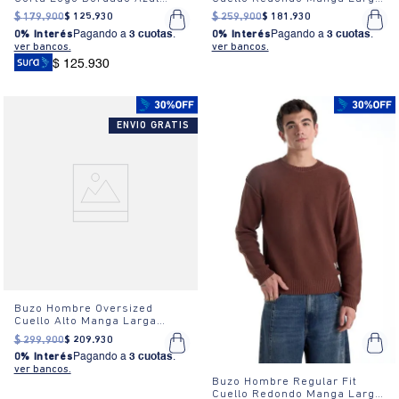
Claro
Algodón
$
179
.
900
$
125
.
930
$
259
.
900
$
181
.
930
0% Interés
Pagando a
3 cuotas
.
0% Interés
Pagando a
3 cuotas
.
ver bancos.
ver bancos.
$ 125.930
ENVIO GRATIS
Buzo Hombre Oversized
Cuello Alto Manga Larga
Detalle Gráfico Blanco
$
299
.
900
$
209
.
930
0% Interés
Pagando a
3 cuotas
.
ver bancos.
Buzo Hombre Regular Fit
Cuello Redondo Manga Larga