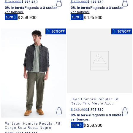
Larga Beige
Claro
$
369
.
900
$
258
.
930
$
179
.
900
$
125
.
930
0% Interés
Pagando a
3 cuotas
.
0% Interés
Pagando a
3 cuotas
.
ver bancos.
ver bancos.
$ 258.930
$ 125.930
Jean Hombre Regular Fit
Recto Tiro Medio Azul
Desgastado
$
369
.
900
$
258
.
930
0% Interés
Pagando a
3 cuotas
.
ver bancos.
Pantalón Hombre Regular Fit
$ 258.930
Cargo Bota Recta Negro