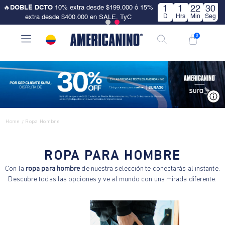
🔥
DOBLE DCTO
10% extra desde $199.000 ó 15%
1
1
22
30
D
Hrs
Min
Seg
extra desde $400.000 en SALE. TyC
0
V
Home
Ropa Hombre
/
ROPA PARA HOMBRE
Con la
ropa para hombre
de nuestra selección te conectarás al instante.
Descubre todas las opciones y ve al mundo con una mirada diferente.