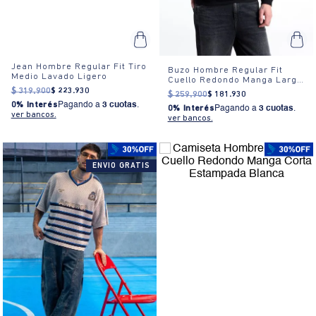
Jean Hombre Regular Fit Tiro
Buzo Hombre Regular Fit
Medio Lavado Ligero
Cuello Redondo Manga Larga
Algodón
$
319
.
900
$
223
.
930
$
259
.
900
$
181
.
930
0% Interés
Pagando a
3 cuotas
.
0% Interés
Pagando a
3 cuotas
.
ver bancos.
ver bancos.
ENVIO GRATIS