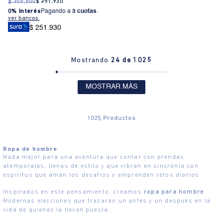
$
359
.
900
$
251
.
930
0% Interés
Pagando a
3 cuotas
.
ver bancos.
$ 251.930
Mostrando
24 de 1025
MOSTRAR MÁS
1025
Productos
Ropa de hombre
Nada mejor para una aventura que contar con prendas
atemporales, llenas de estilo y que vibran en sincronía con
espíritus que aman los desafíos y emprenden retos diarios.
Inspirados en este pensamiento, creamos
ropa para hombre
.
Modernas elecciones que trazarán un antes y un después en la
vida de quienes la lleven puesta.