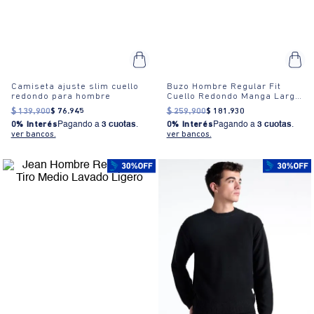
Camiseta ajuste slim cuello
Buzo Hombre Regular Fit
redondo para hombre
Cuello Redondo Manga Larga
Algodón
$
139
.
900
$
76
.
945
$
259
.
900
$
181
.
930
0% Interés
Pagando a
3 cuotas
.
0% Interés
Pagando a
3 cuotas
.
ver bancos.
ver bancos.