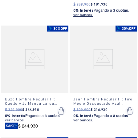
Algodón
$
259
.
900
$
181
.
930
0% Interés
Pagando a
3 cuotas
.
ver bancos.
Buzo Hombre Regular Fit
Jean Hombre Regular Fit Tiro
Cuello Alto Manga Larga
Medio Desgastado Azul
Logo Bordado Beige
Oscuro
$
349
.
900
$
244
.
930
$
309
.
900
$
216
.
930
0% Interés
Pagando a
3 cuotas
.
0% Interés
Pagando a
3 cuotas
.
ver bancos.
ver bancos.
$ 244.930