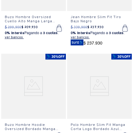
Buzo Hombre Oversized
Jean Hombre Slim Fit Tiro
Cuello Alto Manga Larga
Bajo Negro
Detalle Gráfico Blanco
$
299
.
900
$
209
.
930
$
339
.
900
$
237
.
930
0% Interés
Pagando a
3 cuotas
.
0% Interés
Pagando a
3 cuotas
.
ver bancos.
ver bancos.
$ 237.930
Buzo Hombre Hoodie
Polo Hombre Slim Fit Manga
Oversized Bordado Manga
Corta Logo Bordado Azul