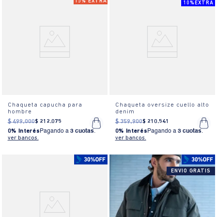
15% EXTRA
10%EXTRA
Chaqueta capucha para
Chaqueta oversize cuello alto
hombre
denim
$
499
.
000
$
212
.
075
$
359
.
900
$
210
.
541
0% Interés
Pagando a
3 cuotas
.
0% Interés
Pagando a
3 cuotas
.
ver bancos.
ver bancos.
ENVIO GRATIS