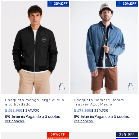
Chaqueta manga larga cuello
Chaqueta Hombre Denim
alto bordado
Trucker Azul Medio
$
489
.
900
$
342
.
930
$
479
.
900
$
335
.
930
0% Interés
Pagando a
3 cuotas
.
0% Interés
Pagando a
3 cuotas
.
ver bancos.
ver bancos.
50%OFF
35% OFF