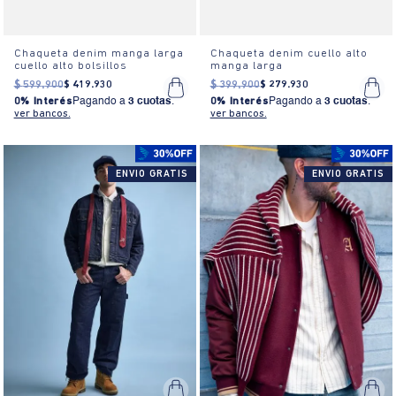
Chaqueta denim manga larga
Chaqueta denim cuello alto
cuello alto bolsillos
manga larga
$
599
.
900
$
419
.
930
$
399
.
900
$
279
.
930
0% Interés
Pagando a
3 cuotas
.
0% Interés
Pagando a
3 cuotas
.
ver bancos.
ver bancos.
ENVIO GRATIS
ENVIO GRATIS