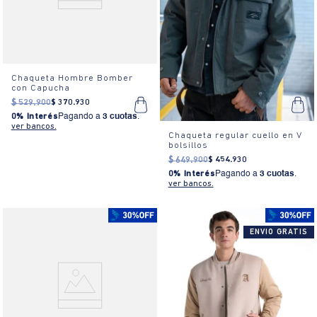
Chaqueta Hombre Bomber
con Capucha
$
529
.
900
$
370
.
930
0% Interés
Pagando a
3 cuotas
.
ver bancos.
Chaqueta regular cuello en V
bolsillos
$
649
.
900
$
454
.
930
0% Interés
Pagando a
3 cuotas
.
ver bancos.
ENVIO GRATIS