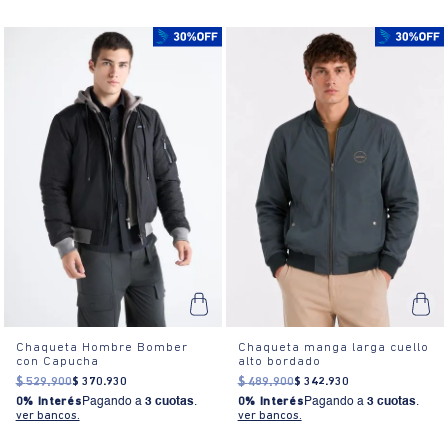
Chaqueta Hombre Bomber
Chaqueta manga larga cuello
con Capucha
alto bordado
$
529
.
900
$
370
.
930
$
489
.
900
$
342
.
930
0% Interés
Pagando a
3 cuotas
.
0% Interés
Pagando a
3 cuotas
.
ver bancos.
ver bancos.