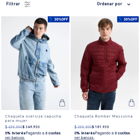
Filtrar
Ordenar por
Chaqueta oversize capucha
Chaqueta Bomber Masculina
para mujer
$
499
.
900
$
349
.
930
$
259
.
900
$
181
.
930
0% Interés
Pagando a
3 cuotas
.
0% Interés
Pagando a
3 cuotas
.
ver bancos.
ver bancos.