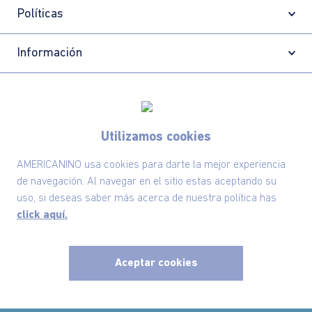
Políticas
Información
Localizador de tiendas
Utilizamos cookies
AMERICANINO usa cookies para darte la mejor experiencia
de navegación. Al navegar en el sitio estas aceptando su
uso, si deseas saber más acerca de nuestra política has
click aquí.
Aceptar cookies
Comodin S.A.S | NIT: 800.069.933-6
©2025 Americanino, todos los derechos reservados
x