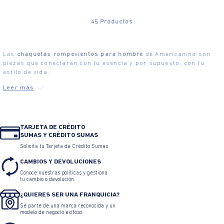
45
Productos
Las
chaquetas rompevientos para hombre
de Americanino son
piezas que conectarán con tu esencia y por supuesto, con tu
estilo de vida.
TARJETA DE CRÉDITO
SUMAS Y CRÉDITO SUMAS
Solicita tu Tarjeta de Crédito Sumas
CAMBIOS Y DEVOLUCIONES
Conoce nuestras políticas y gestiona
tu cambio o devolución.
¿QUIERES SER UNA FRANQUICIA?
Sé parte de una marca reconocida y un
modelo de negocio exitoso.