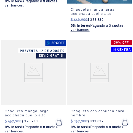
0% Interés
Pagando a
3 cuotas
.
ver bancos.
Chaqueta manga larga
acolchada cuello alto
$
469
.
900
$
328
.
930
0% Interés
Pagando a
3 cuotas
.
ver bancos.
30% OFF
10%EXTRA
PREVENTA 12 DE AGOSTO
ENVIO GRATIS
Chaqueta manga larga
Chaqueta con capucha para
acolchada cuello alto
hombre
$
469
.
900
$
328
.
930
$
369
.
900
$
233
.
037
0% Interés
Pagando a
3 cuotas
.
0% Interés
Pagando a
3 cuotas
.
ver bancos.
ver bancos.