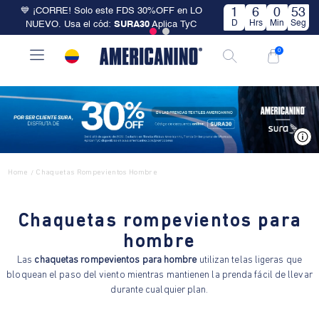
💙 ¡CORRE! Solo este FDS 30%OFF en LO
1
6
0
53
D
Hrs
Min
Seg
NUEVO. Usa el cód:
SURA30
Aplica TyC
0
V
Home
Chaquetas Rompevientos Hombre
/
Chaquetas rompevientos para
hombre
Las
chaquetas rompevientos para hombre
utilizan telas ligeras que
bloquean el paso del viento mientras mantienen la prenda fácil de llevar
durante cualquier plan.