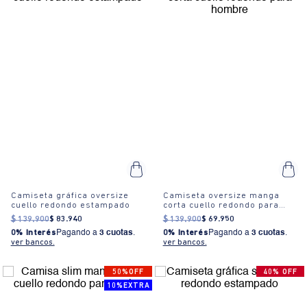
Camiseta gráfica oversize
Camiseta oversize manga
cuello redondo estampado
corta cuello redondo para
hombre
$
139
.
900
$
83
.
940
$
139
.
900
$
69
.
950
0% Interés
Pagando a
3 cuotas
.
0% Interés
Pagando a
3 cuotas
.
ver bancos.
ver bancos.
50%OFF
40% OFF
10%EXTRA