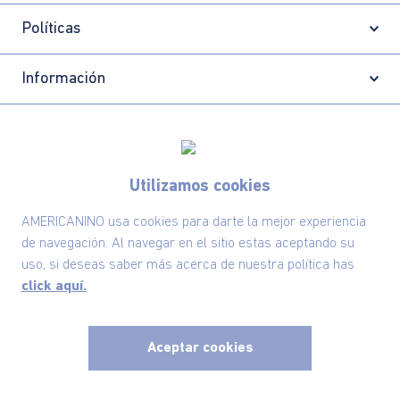
Políticas
Información
Localizador de tiendas
Utilizamos cookies
AMERICANINO usa cookies para darte la mejor experiencia
de navegación. Al navegar en el sitio estas aceptando su
uso, si deseas saber más acerca de nuestra política has
click aquí.
Aceptar cookies
Comodin S.A.S | NIT: 800.069.933-6
©2025 Americanino, todos los derechos reservados
x