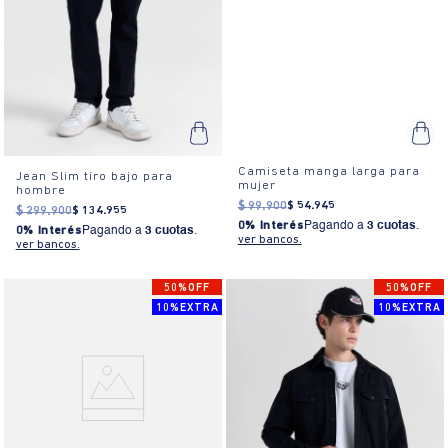
Camiseta manga larga para
Jean Slim tiro bajo para
mujer
hombre
$
99
.
900
$
54
.
945
$
299
.
900
$
134
.
955
0% Interés
Pagando a
3 cuotas
.
0% Interés
Pagando a
3 cuotas
.
ver bancos.
ver bancos.
50%OFF
50%OFF
10%EXTRA
10%EXTRA