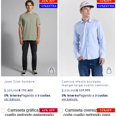
45% OFF
50%OFF
10%EXTRA
10%EXTRA
Jean Slim hombre
Camisa efecto bordado
manga larga cuello camisero
para hombre
$
309
.
900
$
153
.
400
$
239
.
900
$
107
.
955
0% Interés
Pagando a
3 cuotas
.
0% Interés
Pagando a
3 cuotas
.
ver bancos.
ver bancos.
40% OFF
50%OFF