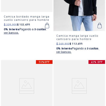
Camisa bordado manga larga
cuello camisero para hombre
$
229
.
900
$
103
.
455
0% Interés
Pagando a
3 cuotas
.
ver bancos.
Camisa manga larga cuello
camisero para hombre
$
249
.
900
$
112
.
455
0% Interés
Pagando a
3 cuotas
.
ver bancos.
50%OFF
40% OFF