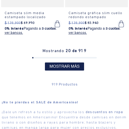
Camiseta slim media
Camiseta gráfica slim cuello
estampado localizado
redondo estampado
$
139
.
900
$
69
.
950
$
139
.
900
$
83
.
940
0% Interés
Pagando a
3 cuotas
.
0% Interés
Pagando a
3 cuotas
.
ver bancos.
ver bancos.
Mostrando
20 de 919
MOSTRAR MÁS
919
Productos
¡No te pierdas el SALE de Americanino!
¡Dale un refresh a tu estilo y aprovecha los
descuentos en ropa
que tenemos en Americanino! Encuentra desde camisas en denim
liviano o con diseños a rayas para hombre; hasta blazers y
camisas en manga larga para mujer con precios exclusivos.