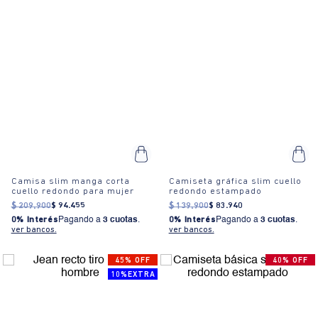
Camisa slim manga corta
Camiseta gráfica slim cuello
cuello redondo para mujer
redondo estampado
$
209
.
900
$
94
.
455
$
139
.
900
$
83
.
940
0% Interés
Pagando a
3 cuotas
.
0% Interés
Pagando a
3 cuotas
.
ver bancos.
ver bancos.
45% OFF
40% OFF
10%EXTRA