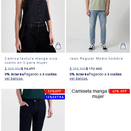
Camisa textura manga sisa
Jean Regular Medio hombre
cuello en V para mujer
$
209
.
900
$
94
.
455
$
309
.
900
$
153
.
400
0% Interés
Pagando a
3 cuotas
.
0% Interés
Pagando a
3 cuotas
.
ver bancos.
ver bancos.
50%OFF
45% OFF
10%EXTRA