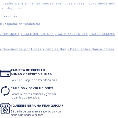
Ideales para enfrentar nuevas aventuras y crear looks modernos
y relajados.
Búsqueda en tendencia
•
Hot Deals
•
SALE del 50% OFF
•
SALE del 30% OFF
•
SALE Colores
•
Descuentos por Horas
•
Singles Day
•
Descuentos Bancolombia
•
Click Deals
•
Blue Sale
•
Descuentos Davivienda
•
Rebajas
TARJETA DE CRÉDITO
SUMAS Y CRÉDITO SUMAS
•
DÍA SIN IVA
•
Black Friday
•
Black Weekend
•
Black Week
Solicita tu Tarjeta de Crédito Sumas
CAMBIOS Y DEVOLUCIONES
Conoce nuestras políticas y gestiona
•
Black Days
•
Día de la madre
tu cambio o devolución.
¿QUIERES SER UNA FRANQUICIA?
Sé parte de una marca reconocida y un
modelo de negocio exitoso.