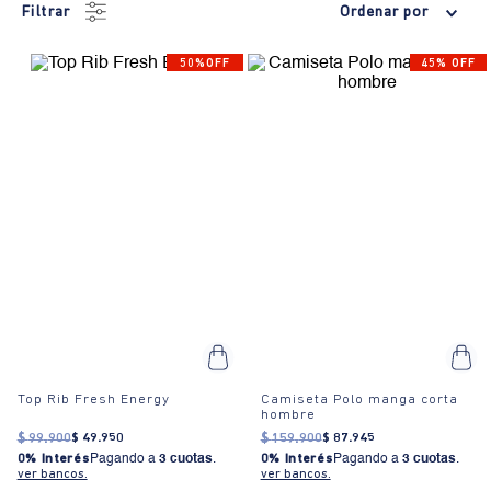
Filtrar
Ordenar por
50%OFF
45% OFF
Top Rib Fresh Energy
Camiseta Polo manga corta
hombre
$
99
.
900
$
49
.
950
$
159
.
900
$
87
.
945
0% Interés
Pagando a
3 cuotas
.
0% Interés
Pagando a
3 cuotas
.
ver bancos.
ver bancos.