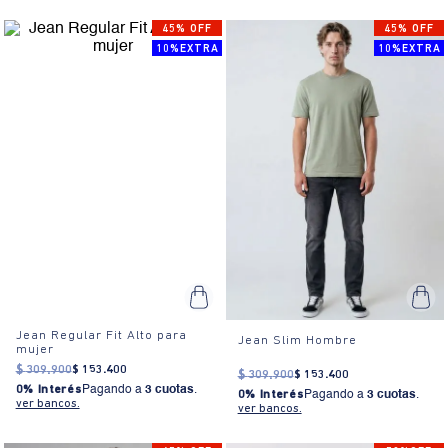
45% OFF
45% OFF
10%EXTRA
10%EXTRA
Jean Regular Fit Alto para
Jean Slim Hombre
mujer
$
309
.
900
$
153
.
400
$
309
.
900
$
153
.
400
0% Interés
Pagando a
3 cuotas
.
0% Interés
Pagando a
3 cuotas
.
ver bancos.
ver bancos.