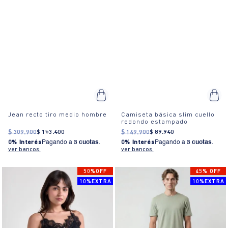
Jean recto tiro medio hombre
Camiseta básica slim cuello
redondo estampado
$
309
.
900
$
153
.
400
$
149
.
900
$
89
.
940
0% Interés
Pagando a
3 cuotas
.
0% Interés
Pagando a
3 cuotas
.
ver bancos.
ver bancos.
50%OFF
45% OFF
10%EXTRA
10%EXTRA