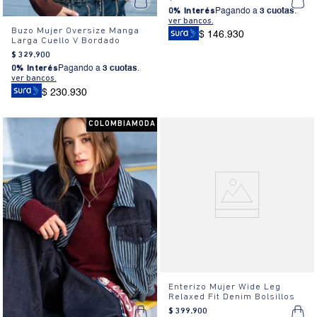
0% Interés
Pagando a
3 cuotas
.
ver bancos.
Buzo Mujer Oversize Manga
$ 146.930
Larga Cuello V Bordado
$
329
.
900
0% Interés
Pagando a
3 cuotas
.
ver bancos.
$ 230.930
COLOMBIAMODA
Enterizo Mujer Wide Leg
Relaxed Fit Denim Bolsillos
$
399
.
900