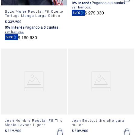
0% Interés
Pagando a
3 cuotas
.
ver bancos.
Buzo Mujer Regular Fit Cuello
$ 279.930
Tortuga Manga Larga Sólido
$
229
.
900
0% Interés
Pagando a
3 cuotas
.
ver bancos.
$ 160.930
Jean Hombre Regular Fit Tiro
Jean Bootcut tiro alto para
Medio Lavado Ligero
mujer
$
319
.
900
$
309
.
900