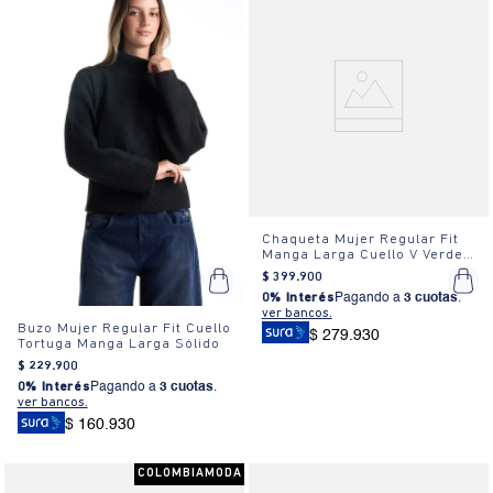
Chaqueta Mujer Regular Fit
Manga Larga Cuello V Verde
Oscuro
$
399
.
900
0% Interés
Pagando a
3 cuotas
.
ver bancos.
Buzo Mujer Regular Fit Cuello
$ 279.930
Tortuga Manga Larga Sólido
$
229
.
900
0% Interés
Pagando a
3 cuotas
.
ver bancos.
$ 160.930
COLOMBIAMODA