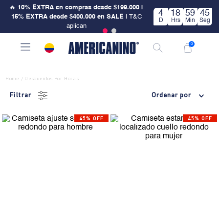
🔥
10% EXTRA en compras desde $199.000 |
4
18
59
45
15% EXTRA desde $400.000 en SALE
| T&C
D
Hrs
Min
Seg
aplican
0
Home
Descuentos Por Horas
/
Filtrar
Ordenar por
45% OFF
45% OFF