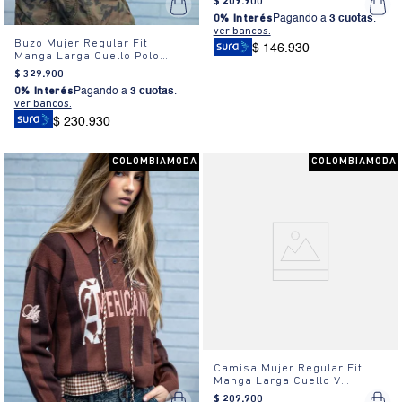
$
209
.
900
0% Interés
Pagando a
3 cuotas
.
ver bancos.
Buzo Mujer Regular Fit
$ 146.930
Manga Larga Cuello Polo
Bordado
$
329
.
900
0% Interés
Pagando a
3 cuotas
.
ver bancos.
$ 230.930
COLOMBIAMODA
COLOMBIAMODA
Camisa Mujer Regular Fit
Manga Larga Cuello V
Algodón
$
209
.
900