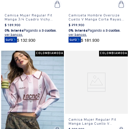
Camisa Mujer Regular Fit
Camiseta Hombre Oversize
Manga 3/4 Cuadro Vichy
Cuello V Manga Corta Rayas
Algodón
Estampada
$
189
.
900
$
259
.
900
0% Interés
Pagando a
3 cuotas
.
0% Interés
Pagando a
3 cuotas
.
ver bancos.
ver bancos.
$ 132.930
$ 181.930
COLOMBIAMODA
COLOMBIAMODA
Camisa Mujer Regular Fit
Manga Larga Cuello V
Algodón