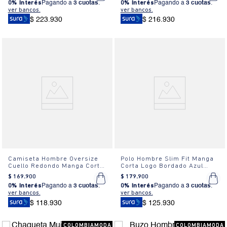
0% Interés
Pagando a
3 cuotas
.
0% Interés
Pagando a
3 cuotas
.
ver bancos.
ver bancos.
$ 223.930
$ 216.930
Camiseta Hombre Oversize
Polo Hombre Slim Fit Manga
Cuello Redondo Manga Corta
Corta Logo Bordado Azul
Estampada Blanca
Claro
$
169
.
900
$
179
.
900
0% Interés
Pagando a
3 cuotas
.
0% Interés
Pagando a
3 cuotas
.
ver bancos.
ver bancos.
$ 118.930
$ 125.930
COLOMBIAMODA
COLOMBIAMODA