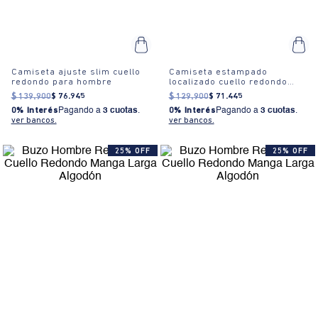
Camiseta ajuste slim cuello
Camiseta estampado
redondo para hombre
localizado cuello redondo
para mujer
$
139
.
900
$
76
.
945
$
129
.
900
$
71
.
445
0% Interés
Pagando a
3 cuotas
.
0% Interés
Pagando a
3 cuotas
.
ver bancos.
ver bancos.
25% OFF
25% OFF