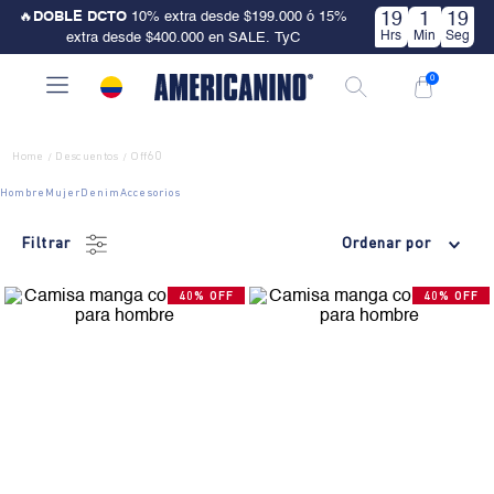
🔥
DOBLE DCTO
10% extra desde $199.000 ó 15%
19
1
18
Hrs
Min
Seg
extra desde $400.000 en SALE. TyC
0
Home
Descuentos
Off60
/
/
Hombre
Mujer
Denim
Accesorios
Filtrar
Ordenar por
40% OFF
40% OFF