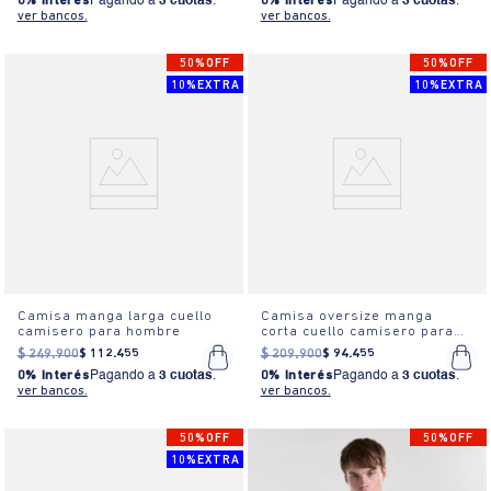
0% Interés
Pagando a
3 cuotas
.
0% Interés
Pagando a
3 cuotas
.
ver bancos.
ver bancos.
50%OFF
50%OFF
10%EXTRA
10%EXTRA
Camisa manga larga cuello
Camisa oversize manga
camisero para hombre
corta cuello camisero para
hombre
$
249
.
900
$
112
.
455
$
209
.
900
$
94
.
455
0% Interés
Pagando a
3 cuotas
.
0% Interés
Pagando a
3 cuotas
.
ver bancos.
ver bancos.
50%OFF
50%OFF
10%EXTRA