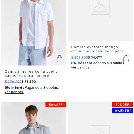
Camisa oversize manga
corta cuello camisero para
hombre
$
209
.
900
$
94
.
455
0% Interés
Pagando a
3 cuotas
.
ver bancos.
Camisa manga corta cuello
camisero para hombre
$
179
.
900
$
89
.
950
0% Interés
Pagando a
3 cuotas
.
ver bancos.
50%OFF
50%OFF
10%EXTRA