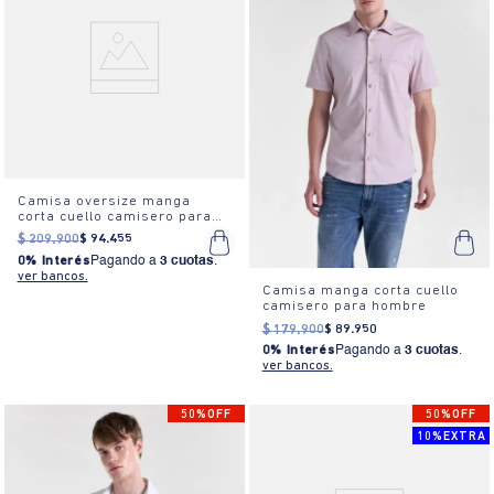
Camisa oversize manga
corta cuello camisero para
hombre
$
209
.
900
$
94
.
455
0% Interés
Pagando a
3 cuotas
.
ver bancos.
Camisa manga corta cuello
camisero para hombre
$
179
.
900
$
89
.
950
0% Interés
Pagando a
3 cuotas
.
ver bancos.
50%OFF
50%OFF
10%EXTRA