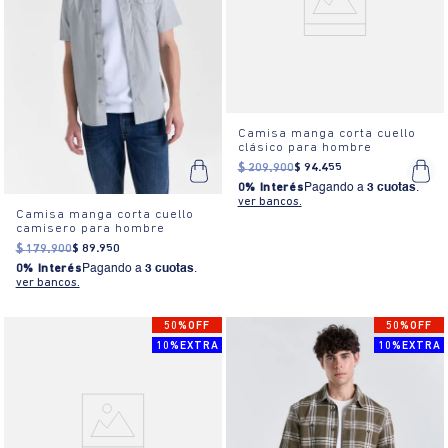
Camisa manga corta cuello
clásico para hombre
$
209
.
900
$
94
.
455
0% Interés
Pagando a
3 cuotas
.
ver bancos.
Camisa manga corta cuello
camisero para hombre
$
179
.
900
$
89
.
950
0% Interés
Pagando a
3 cuotas
.
ver bancos.
50%OFF
50%OFF
10%EXTRA
10%EXTRA