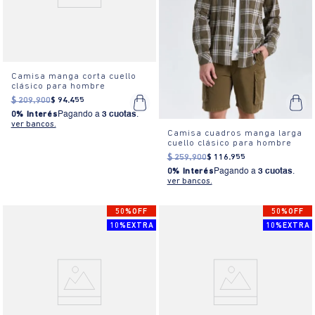
Camisa manga corta cuello
clásico para hombre
$
209
.
900
$
94
.
455
0% Interés
Pagando a
3 cuotas
.
ver bancos.
Camisa cuadros manga larga
cuello clásico para hombre
$
259
.
900
$
116
.
955
0% Interés
Pagando a
3 cuotas
.
ver bancos.
50%OFF
50%OFF
10%EXTRA
10%EXTRA