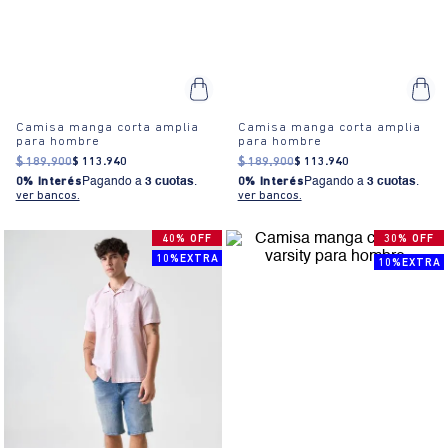
Camisa manga corta amplia
Camisa manga corta amplia
para hombre
para hombre
$
189
.
900
$
113
.
940
$
189
.
900
$
113
.
940
0% Interés
Pagando a
3 cuotas
.
0% Interés
Pagando a
3 cuotas
.
ver bancos.
ver bancos.
40% OFF
30% OFF
10%EXTRA
10%EXTRA