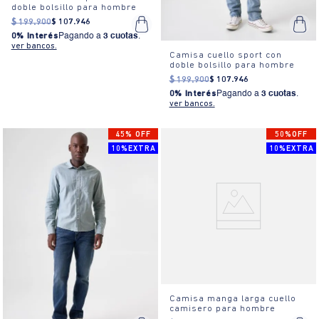
doble bolsillo para hombre
$
199
.
900
$
107
.
946
0% Interés
Pagando a
3 cuotas
.
ver bancos.
Camisa cuello sport con
doble bolsillo para hombre
$
199
.
900
$
107
.
946
0% Interés
Pagando a
3 cuotas
.
ver bancos.
45% OFF
50%OFF
10%EXTRA
10%EXTRA
Camisa manga larga cuello
camisero para hombre