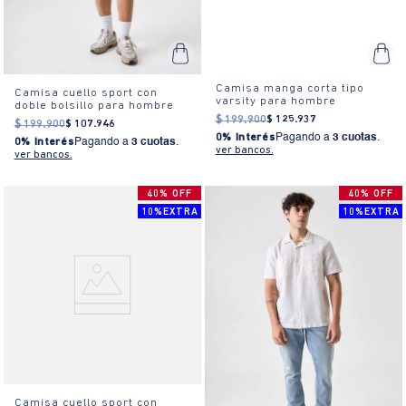
Camisa manga corta tipo
Camisa cuello sport con
varsity para hombre
doble bolsillo para hombre
$
199
.
900
$
125
.
937
$
199
.
900
$
107
.
946
0% Interés
Pagando a
3 cuotas
.
0% Interés
Pagando a
3 cuotas
.
ver bancos.
ver bancos.
40% OFF
40% OFF
10%EXTRA
10%EXTRA
Camisa cuello sport con