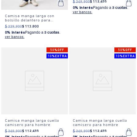
$
249
.
900
$
112
.
455
0% Interés
Pagando a
3 cuotas
.
ver bancos.
Camisa manga larga con
bolsillo delantero para
hombre
$
229
.
900
$
113
.
800
0% Interés
Pagando a
3 cuotas
.
ver bancos.
50%OFF
50%OFF
10%EXTRA
10%EXTRA
Camisa manga larga cuello
Camisa manga larga cuello
camisero para hombre
camisero para hombre
$
249
.
900
$
112
.
455
$
249
.
900
$
112
.
455