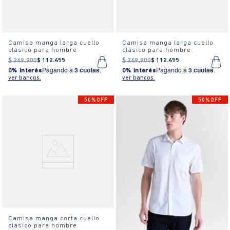
Camisa manga larga cuello
Camisa manga larga cuello
clásico para hombre
clásico para hombre
$
249
.
900
$
112
.
455
$
249
.
900
$
112
.
455
0% Interés
Pagando a
3 cuotas
.
0% Interés
Pagando a
3 cuotas
.
ver bancos.
ver bancos.
50%OFF
50%OFF
Camisa manga corta cuello
clásico para hombre