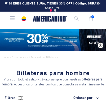
💙 SI ERES CLIENTE SURA, TIENES 30% OFF | Código: SURA30
|
Aplica TYC.
0
V
Home
Ropa Hombre
Accesorios
Billeteras
/
/
/
Billeteras para hombre
Vibra con todo el estilo y llévalo siempre con nuestras
billeteras para
hombre
. Accesorios originales con los que conectarás instantáneamente.
Filtrar
Ordenar por