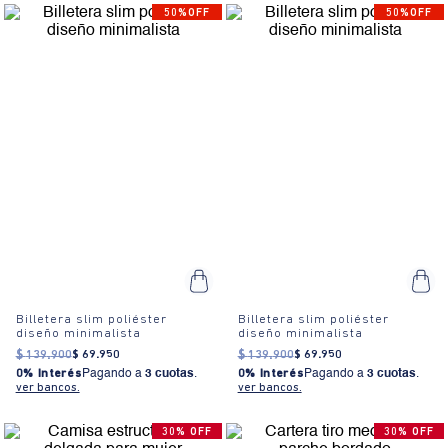
50%OFF
50%OFF
Billetera slim poliéster
Billetera slim poliéster
diseño minimalista
diseño minimalista
$
139
.
900
$
69
.
950
$
139
.
900
$
69
.
950
0% Interés
Pagando a
3 cuotas
.
0% Interés
Pagando a
3 cuotas
.
ver bancos.
ver bancos.
30% OFF
30% OFF