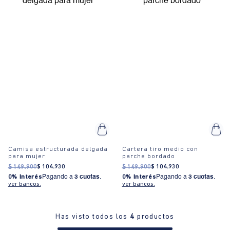
Camisa estructurada delgada
Cartera tiro medio con
para mujer
parche bordado
$
149
.
900
$
104
.
930
$
149
.
900
$
104
.
930
0% Interés
Pagando a
3 cuotas
.
0% Interés
Pagando a
3 cuotas
.
ver bancos.
ver bancos.
Has visto todos los
4
productos