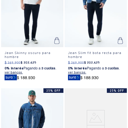
Jean Skinny oscuro para
Jean Slim fit bota recta para
hombre
hombre
$
269
.
900
$
202
.
425
$
269
.
900
$
202
.
425
0% Interés
Pagando a
3 cuotas
.
0% Interés
Pagando a
3 cuotas
.
ver bancos.
ver bancos.
$ 188.930
$ 188.930
25% OFF
25% OFF