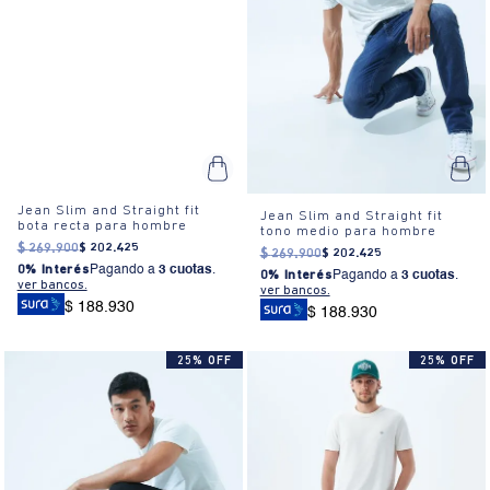
Jean Slim and Straight fit
Jean Slim and Straight fit
bota recta para hombre
tono medio para hombre
$
269
.
900
$
202
.
425
$
269
.
900
$
202
.
425
0% Interés
Pagando a
3 cuotas
.
0% Interés
Pagando a
3 cuotas
.
ver bancos.
ver bancos.
$ 188.930
$ 188.930
25% OFF
25% OFF