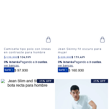
Camiseta tipo polo con líneas
Jean Skinny fit oscuro para
en contraste para hombre
mujer
$
139
.
900
$
104
.
925
$
229
.
900
$
172
.
425
0% Interés
Pagando a
3 cuotas
.
0% Interés
Pagando a
3 cuotas
.
ver bancos.
ver bancos.
$ 97.930
$ 160.930
25% OFF
25% OFF