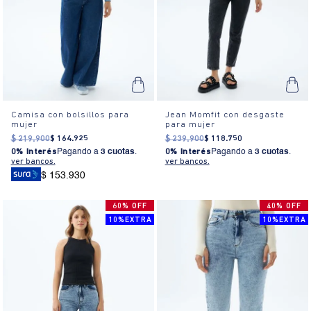
Camisa con bolsillos para
Jean Momfit con desgaste
mujer
para mujer
$
219
.
900
$
164
.
925
$
239
.
900
$
118
.
750
0% Interés
Pagando a
3 cuotas
.
0% Interés
Pagando a
3 cuotas
.
ver bancos.
ver bancos.
$ 153.930
60% OFF
40% OFF
10%EXTRA
10%EXTRA