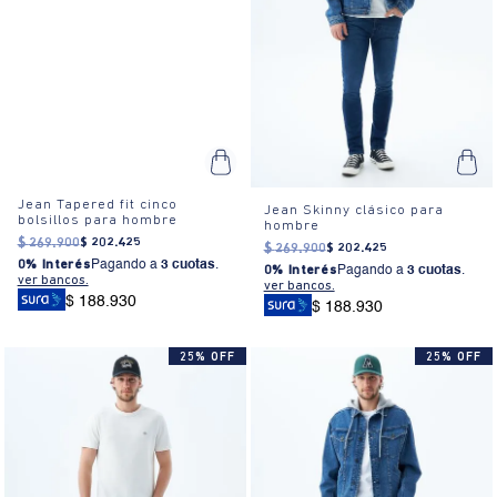
Jean Tapered fit cinco
Jean Skinny clásico para
bolsillos para hombre
hombre
$
269
.
900
$
202
.
425
$
269
.
900
$
202
.
425
0% Interés
Pagando a
3 cuotas
.
0% Interés
Pagando a
3 cuotas
.
ver bancos.
ver bancos.
$ 188.930
$ 188.930
25% OFF
25% OFF