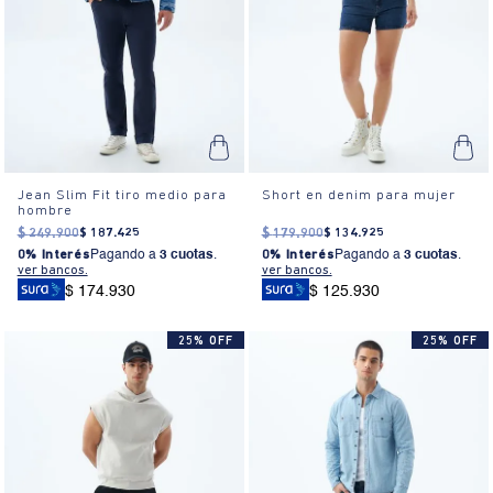
Jean Slim Fit tiro medio para
Short en denim para mujer
hombre
$
249
.
900
$
187
.
425
$
179
.
900
$
134
.
925
0% Interés
Pagando a
3 cuotas
.
0% Interés
Pagando a
3 cuotas
.
ver bancos.
ver bancos.
$ 174.930
$ 125.930
25% OFF
25% OFF