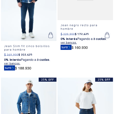
Jean negro recto para
hombre
$
229
.
900
$
172
.
425
0% Interés
Pagando a
3 cuotas
.
ver bancos.
Jean Slim fit cinco bolsillos
$ 160.930
para hombre
$
269
.
900
$
202
.
425
0% Interés
Pagando a
3 cuotas
.
ver bancos.
$ 188.930
25% OFF
25% OFF