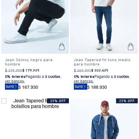
Jean Skinny negro para
Jean Tapered fit tono medio
hombre
para hombre
$
239
.
900
$
179
.
925
$
269
.
900
$
202
.
425
0% Interés
Pagando a
3 cuotas
.
0% Interés
Pagando a
3 cuotas
.
ver bancos.
ver bancos.
$ 167.930
$ 188.930
25% OFF
25% OFF