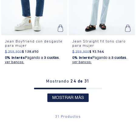
Jean Boyfriend con desgaste
Jean Straight fit tono claro
para mujer
para mujer
$
259
.
900
$
128
.
650
$
259
.
900
$
93
.
564
0% Interés
Pagando a
3 cuotas
.
0% Interés
Pagando a
3 cuotas
.
ver bancos.
ver bancos.
Mostrando
24 de 31
MOSTRAR MÁS
31
Productos