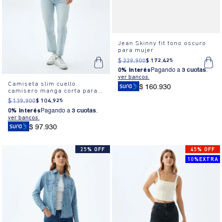
Jean Skinny fit tono oscuro
para mujer
$
229
.
900
$
172
.
425
0% Interés
Pagando a
3 cuotas
.
ver bancos.
Camiseta slim cuello
$ 160.930
camisero manga corta para
mujer
$
139
.
900
$
104
.
925
0% Interés
Pagando a
3 cuotas
.
ver bancos.
$ 97.930
25% OFF
45% OFF
10%EXTRA