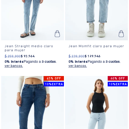
Jean Straight medio claro
Jean Momfit claro para mujer
para mujer
$
259
.
900
$
93
.
564
$
239
.
900
$
129
.
546
0% Interés
Pagando a
3 cuotas
.
0% Interés
Pagando a
3 cuotas
.
ver bancos.
ver bancos.
45% OFF
60% OFF
10%EXTRA
10%EXTRA