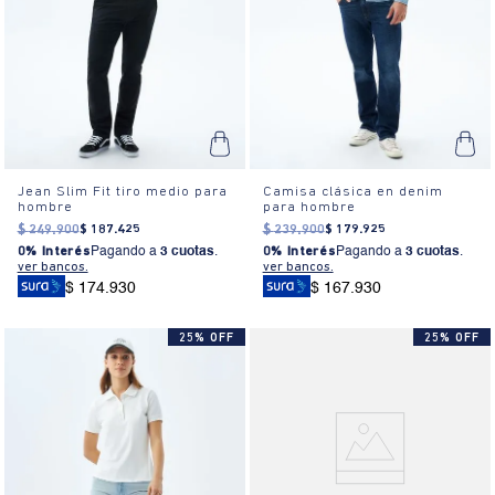
Jean Slim Fit tiro medio para
Camisa clásica en denim
hombre
para hombre
$
249
.
900
$
187
.
425
$
239
.
900
$
179
.
925
0% Interés
Pagando a
3 cuotas
.
0% Interés
Pagando a
3 cuotas
.
ver bancos.
ver bancos.
$ 174.930
$ 167.930
25% OFF
25% OFF