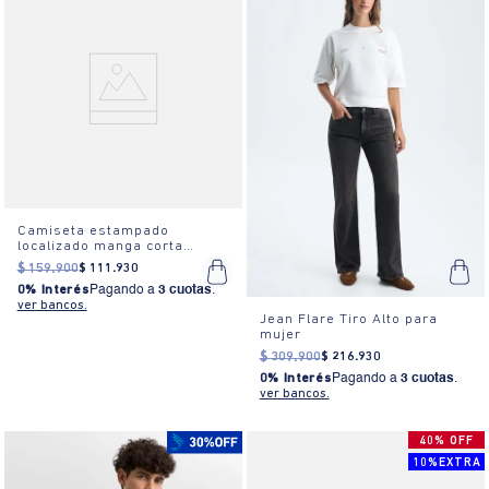
Camiseta estampado
localizado manga corta
cuello redondo para mujer
$
159
.
900
$
111
.
930
0% Interés
Pagando a
3 cuotas
.
ver bancos.
Jean Flare Tiro Alto para
mujer
$
309
.
900
$
216
.
930
0% Interés
Pagando a
3 cuotas
.
ver bancos.
40% OFF
10%EXTRA