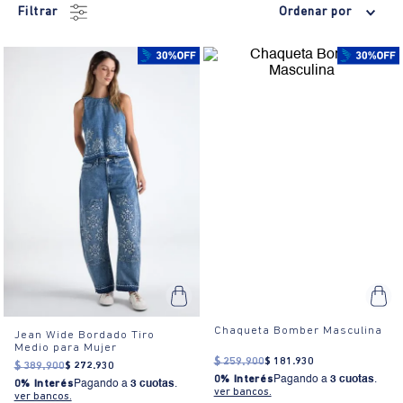
Filtrar
Ordenar por
Chaqueta Bomber Masculina
Jean Wide Bordado Tiro
Medio para Mujer
$
259
.
900
$
181
.
930
$
389
.
900
$
272
.
930
0% Interés
Pagando a
3 cuotas
.
0% Interés
Pagando a
3 cuotas
.
ver bancos.
ver bancos.