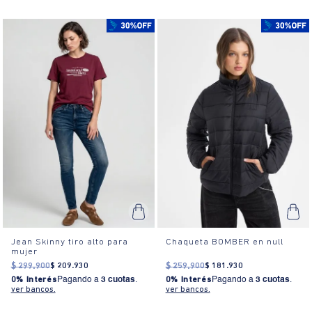
Jean Skinny tiro alto para
Chaqueta BOMBER en null
mujer
$
299
.
900
$
209
.
930
$
259
.
900
$
181
.
930
0% Interés
Pagando a
3 cuotas
.
0% Interés
Pagando a
3 cuotas
.
ver bancos.
ver bancos.