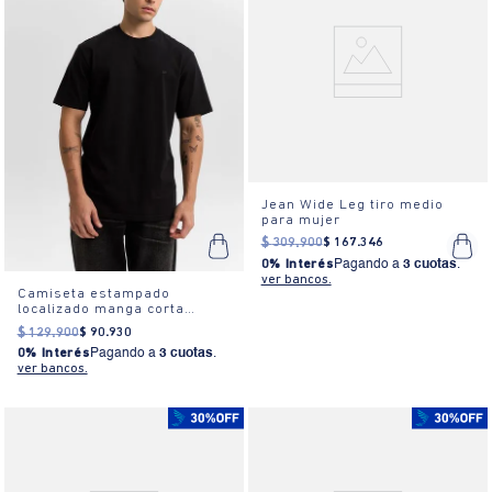
Jean Wide Leg tiro medio
para mujer
$
309
.
900
$
167
.
346
0% Interés
Pagando a
3 cuotas
.
ver bancos.
Camiseta estampado
localizado manga corta
cuello redondo para hombre
$
129
.
900
$
90
.
930
0% Interés
Pagando a
3 cuotas
.
ver bancos.