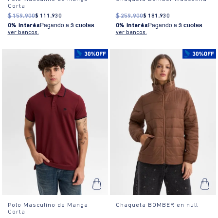
Corta
$
159
.
900
$
111
.
930
$
259
.
900
$
181
.
930
0% Interés
Pagando a
3 cuotas
.
0% Interés
Pagando a
3 cuotas
.
ver bancos.
ver bancos.
Polo Masculino de Manga
Chaqueta BOMBER en null
Corta