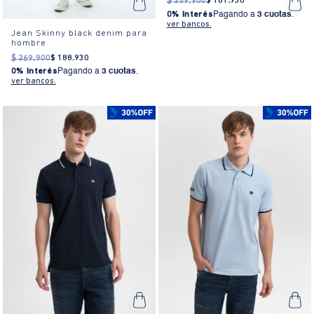
$
259
.
900
$
181
.
930
0% Interés
Pagando a
3 cuotas
.
ver bancos.
Jean Skinny black denim para
hombre
$
269
.
900
$
188
.
930
0% Interés
Pagando a
3 cuotas
.
ver bancos.