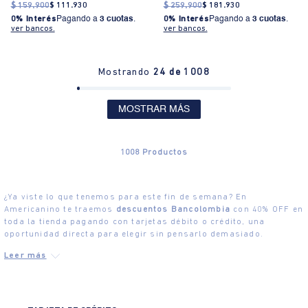
$
159
.
900
$
111
.
930
$
259
.
900
$
181
.
930
0% Interés
Pagando a
3 cuotas
.
0% Interés
Pagando a
3 cuotas
.
ver bancos.
ver bancos.
Mostrando
24 de 1008
MOSTRAR MÁS
1008
Productos
¿Ya viste lo que tenemos para este fin de semana? En
Americanino te traemos
descuentos Bancolombia
con 40% OFF en
toda la tienda pagando con tarjetas débito o crédito, una
oportunidad directa para elegir sin pensarlo demasiado.