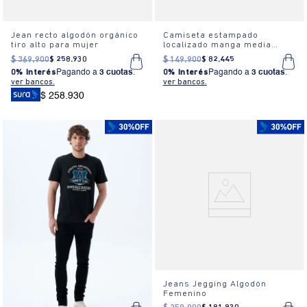
Jean recto algodón orgánico
Camiseta estampado
tiro alto para mujer
localizado manga media
cuello redondo para hombre
$
369
.
900
$
258
.
930
$
149
.
900
$
82
.
445
0% Interés
Pagando a
3 cuotas
.
0% Interés
Pagando a
3 cuotas
.
ver bancos.
ver bancos.
$ 258.930
Jeans Jegging Algodón
Femenino