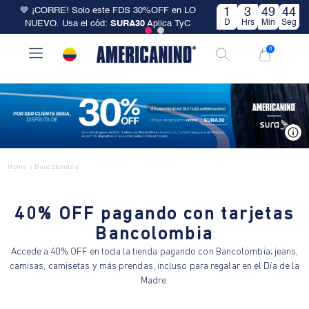
💙 ¡CORRE! Solo este FDS 30%OFF en LO
1
3
49
43
D
Hrs
Min
Seg
NUEVO. Usa el cód:
SURA30
Aplica TyC
0
V
Home
Bancolombia
/
40% OFF pagando con tarjetas
Bancolombia
Accede a 40% OFF en toda la tienda pagando con Bancolombia; jeans,
camisas, camisetas y más prendas, incluso para regalar en el Día de la
Madre.