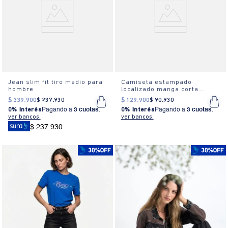
Jean slim fit tiro medio para
Camiseta estampado
hombre
localizado manga corta
cuello redondo para mujer
$
339
.
900
$
237
.
930
$
129
.
900
$
90
.
930
0% Interés
Pagando a
3 cuotas
.
0% Interés
Pagando a
3 cuotas
.
ver bancos.
ver bancos.
$ 237.930