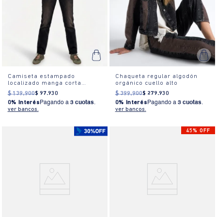
Camiseta estampado
Chaqueta regular algodón
localizado manga corta
orgánico cuello alto
cuello redondo para mujer
$
139
.
900
$
97
.
930
$
399
.
900
$
279
.
930
0% Interés
Pagando a
3 cuotas
.
0% Interés
Pagando a
3 cuotas
.
ver bancos.
ver bancos.
45% OFF