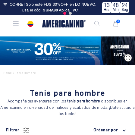
💙 ¡CORRE! Solo este FDS 30%OFF en LO NUEVO.
13
48
24
Hrs
Min
Seg
Usa el cód:
SURA30
Aplica TyC
0
V
Home
Tenis Hombre
/
Tenis para hombre
Acompaña tus aventuras con los
tenis para hombre
disponibles en
Americanino en diversidad de matices y acabados de moda. ¡Dale actitud a
tus looks!
Filtrar
Ordenar por