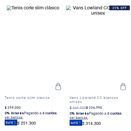
25% OFF
Tenis corte slim clásico
Vans Lowland CC blancos
unisex
$
359
.
000
$
449
.
000
$
336
.
750
0% Interés
Pagando a
3 cuotas
.
0% Interés
Pagando a
3 cuotas
.
ver bancos.
ver bancos.
$ 251.300
$ 314.300