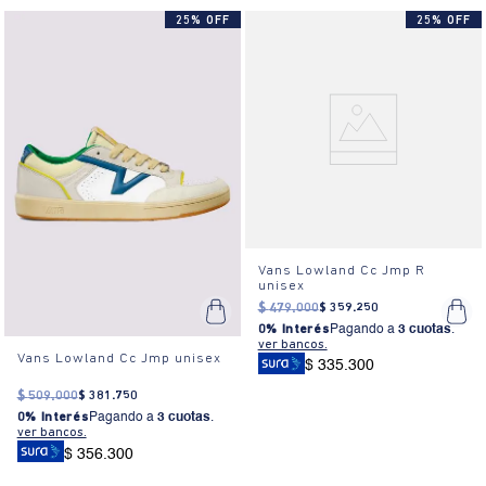
25% OFF
25% OFF
Vans Lowland Cc Jmp R
unisex
$
479
.
000
$
359
.
250
0% Interés
Pagando a
3 cuotas
.
ver bancos.
Vans Lowland Cc Jmp unisex
$ 335.300
$
509
.
000
$
381
.
750
0% Interés
Pagando a
3 cuotas
.
ver bancos.
$ 356.300