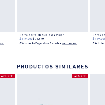
Gorra corte clásico para mujer
Gorra co
$
119
.
900
$
71
.
940
$
119
.
90
os.
0% Interés
Pagando a
3 cuotas
.
ver bancos.
0% Inter
PRODUCTOS SIMILARES
40% OFF
40% OFF