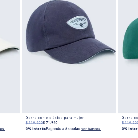
Gorra corte clásico para mujer
Gorra co
$
119
.
900
$
71
.
940
$
119
.
90
os.
0% Interés
Pagando a
3 cuotas
.
ver bancos.
0% Inter