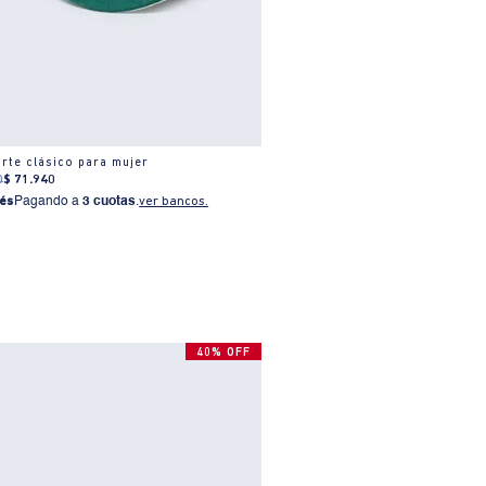
rte clásico para mujer
0
$
71
.
940
és
Pagando a
3 cuotas
.
ver bancos.
40% OFF