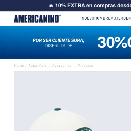
💙 SI ERES
NUEVO
HOMBRE
MUJER
DEN
Ropa Mujer
Accesorios