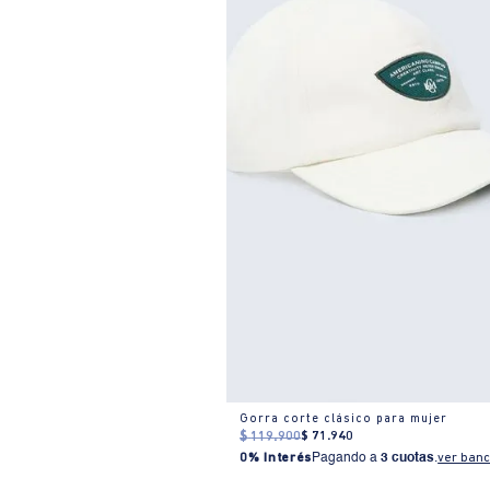
Gorra corte clásico para mujer
$
119
.
900
$
71
.
940
0% Interés
Pagando a
3 cuotas
.
ver banc