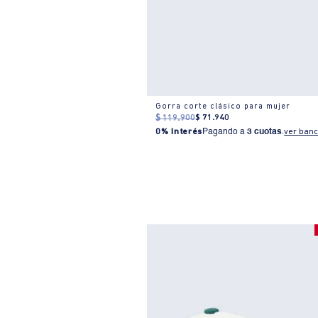
Gorra corte clásico para mujer
$
119
.
900
$
71
.
940
0% Interés
Pagando a
3 cuotas
.
ver banc