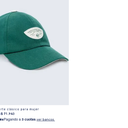
rte clásico para mujer
0
$
71
.
940
és
Pagando a
3 cuotas
.
ver bancos.