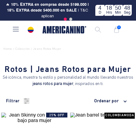
🔥
10% EXTRA en compras desde $199.000 |
4
18
50
48
15% EXTRA desde $400.000 en SALE
| T&C
D
Hrs
Min
Seg
aplican
0
Home
Colección
Jeans Rotos Mujer
/
/
Rotos | Jeans Rotos para Mujer
Sé icónica, muestra tu estilo y personalidad al mundo llevando nuestros
jeans rotos para mujer
, inspirados en ti.
Filtrar
Ordenar por
25% OFF
COLOMBIAMODA