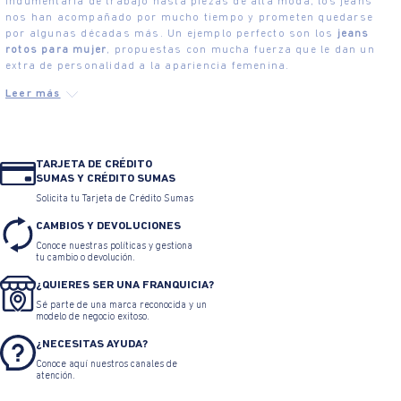
indumentaria de trabajo hasta piezas de alta moda, los jeans
nos han acompañado por mucho tiempo y prometen quedarse
por algunas décadas más. Un ejemplo perfecto son los
jeans
rotos para mujer
, propuestas con mucha fuerza que le dan un
extra de personalidad a la apariencia femenina.
TARJETA DE CRÉDITO
SUMAS Y CRÉDITO SUMAS
Solicita tu Tarjeta de Crédito Sumas
CAMBIOS Y DEVOLUCIONES
Conoce nuestras políticas y gestiona
tu cambio o devolución.
¿QUIERES SER UNA FRANQUICIA?
Sé parte de una marca reconocida y un
modelo de negocio exitoso.
¿NECESITAS AYUDA?
Conoce aquí nuestros canales de
atención.