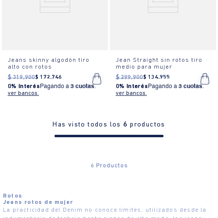
Jeans skinny algodón tiro
Jean Straight sin rotos tiro
alto con rotos
medio para mujer
$
319
.
900
$
172
.
746
$
299
.
900
$
134
.
955
0% Interés
Pagando a
3 cuotas
.
0% Interés
Pagando a
3 cuotas
.
ver bancos.
ver bancos.
Has visto todos los
6
productos
6
Productos
Rotos
Jeans rotos de mujer
La practicidad del Denim no conoce límites, utilizados desde la