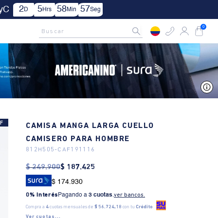
3
5
58
54
 TyC
D
Hrs
Min
Seg
AMCNO CLUB
Rastrea tu pedido aquí
Buscar
0
V
F
CAMISA MANGA LARGA CUELLO
CAMISERO PARA HOMBRE
812H505
-
CAF191116
$
249
.
900
$
187
.
425
$ 174.930
0% Interés
Pagando a
3 cuotas
.
ver bancos.
Compra a
4
cuotas mensuales de
$ 56.724,18
con tu
Crédito
Ver cuotas...