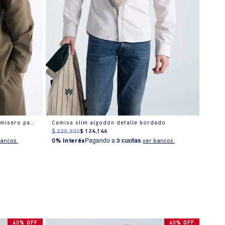
Camisa Slim manga larga cuello camisero para hombre
Camisa slim algodón detalle bordado
Cami
$
229
.
900
$
124
.
146
$
189
bancos.
0% Interés
Pagando a
3 cuotas
.
ver bancos.
0% I
40% OFF
40% OFF