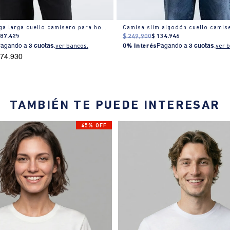
Camisa manga larga cuello camisero para hombre
Camisa slim algodón cuello camis
187
.
425
$
249
.
900
$
134
.
946
Pagando a
3 cuotas
.
ver bancos.
0% Interés
Pagando a
3 cuotas
.
ver 
174.930
TAMBIÉN TE PUEDE INTERESAR
45% OFF