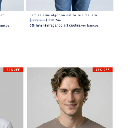
ero
Camisa slim algodón estilo minimalista
Cami
$
219
.
900
$
118
.
746
$
189
bancos.
0% Interés
Pagando a
3 cuotas
.
ver bancos.
0% I
50%OFF
45% OFF