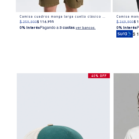
Camisa cuello sport con doble bolsillo para hombre
Camisa cuadros manga larga cuello clásico para hombre
$
259
.
900
$
116
.
955
$
249
.
900
$
0% Interés
Pagando a
3 cuotas
.
ver bancos.
0% Interés
$ 
40% OFF