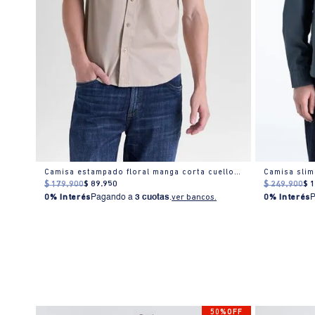
Camisa estampado floral manga corta cuello camisero para hombre
Camisa slim
$
179
.
900
$
89
.
950
$
249
.
900
$
0% Interés
Pagando a
3 cuotas
.
ver bancos.
0% Interés
% OFF
50%OFF