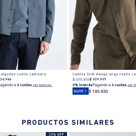
 algodón cuello camisero
134
.
946
$
279
.
900
$
209
.
925
Pagando a
3 cuotas
.
ver bancos.
0% Interés
Pagando a
3 cuotas
.
ver 
$ 195.930
PRODUCTOS SIMILARES
25% OFF