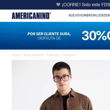
🔥
DOBLE DCTO
10% extra 
NUEVO
HOMBRE
MUJER
DEN
Ropa Hombre
Camisas