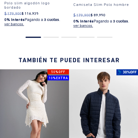
Polo slim algodón logo
Camiseta Slim Polo hombre
bordado
$
179
.
900
$
116
.
935
$
179
.
900
$
89
.
950
0% Interés
Pagando a
3 cuotas
.
0% Interés
Pagando a
3 cuotas
.
ver bancos.
ver bancos.
TAMBIÉN TE PUEDE INTERESAR
50%OFF
10%EXTRA