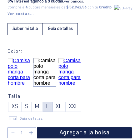
0% Interés
Pagando a
3 cuotas
.
ver bancos.
Compra a
4
cuotas mensuales de
$ 52.942,56
con tu
Crédito
Ver cuotas...
Saber mi talla
Guía de tallas
Color:
Talla
XS
S
M
L
XL
XXL
Guía de tallas
Agregar a la bolsa
－
＋