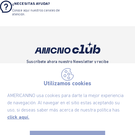
¿NECESITAS AYUDA?
Conoce aquí nuestros canales de
atención.
Suscríbete ahora nuestro Newsletter y recibe
las ofertas exclusivas y lo último en moda
SUSCRÍBETE AHORA
Utilizamos cookies
AMERICANINO usa cookies para darte la mejor experiencia
de navegación. Al navegar en el sitio estas aceptando su
Nuestra Marca
uso, si deseas saber más acerca de nuestra política has
click aquí.
Ayudas