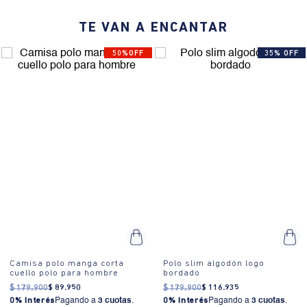
¿Cómo es el fit?:
Camisa de corte regular con caída relajada y ajuste
TE VAN A ENCANTAR
estándar. Tejido de punto grueso que proporciona durabilidad.
Diseño sólido y uniforme en color marrón.
50%OFF
35% OFF
¿Cómo se usa?:
Ideal para eventos casuales, reuniones informales
o un día relajado en la oficina. Su diseño clásico la hace adecuada
para diversas ocasiones.
Camisa polo manga corta
Polo slim algodón logo
cuello polo para hombre
bordado
$
179
.
900
$
89
.
950
$
179
.
900
$
116
.
935
0% Interés
Pagando a
3 cuotas
.
0% Interés
Pagando a
3 cuotas
.