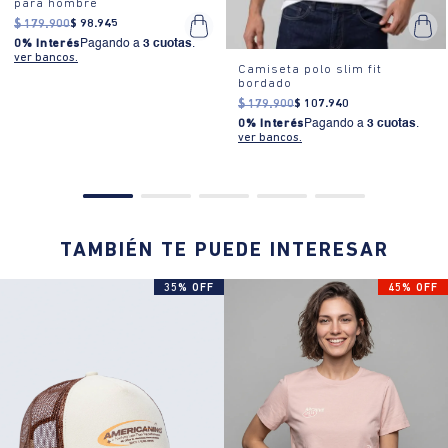
para hombre
$
179
.
900
$
98
.
945
0% Interés
Pagando a
3 cuotas
.
ver bancos.
Camiseta polo slim fit
bordado
$
179
.
900
$
107
.
940
0% Interés
Pagando a
3 cuotas
.
ver bancos.
TAMBIÉN TE PUEDE INTERESAR
35% OFF
45% OFF