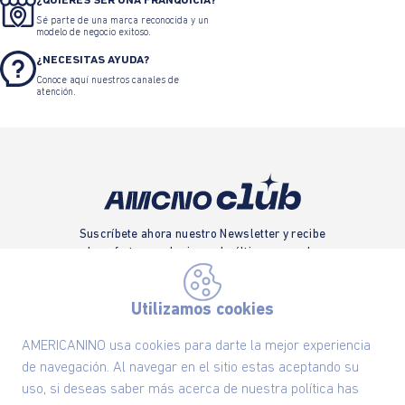
¿QUIERES SER UNA FRANQUICIA?
Sé parte de una marca reconocida y un
modelo de negocio exitoso.
¿NECESITAS AYUDA?
Conoce aquí nuestros canales de
atención.
Suscríbete ahora nuestro Newsletter y recibe
las ofertas exclusivas y lo último en moda
SUSCRÍBETE AHORA
Utilizamos cookies
AMERICANINO usa cookies para darte la mejor experiencia
de navegación. Al navegar en el sitio estas aceptando su
Nuestra Marca
uso, si deseas saber más acerca de nuestra política has