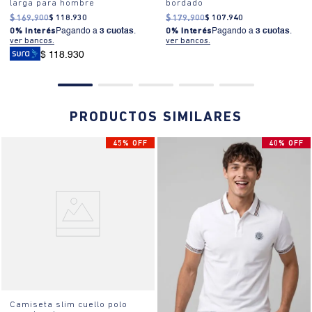
larga para hombre
bordado
$
169
.
900
$
118
.
930
$
179
.
900
$
107
.
940
0% Interés
Pagando a
3 cuotas
.
0% Interés
Pagando a
3 cuotas
.
ver bancos.
ver bancos.
$ 118.930
PRODUCTOS SIMILARES
45% OFF
40% OFF
Camiseta slim cuello polo