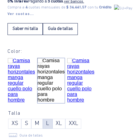
0% Interés
Pagando a
3 cuotas
.
ver bancos.
Compra a
4
cuotas mensuales de
$ 34.441,57
con tu
Crédito
Ver cuotas...
Saber mi talla
Guía de tallas
Color:
Talla
XS
S
M
L
XL
XXL
Guía de tallas