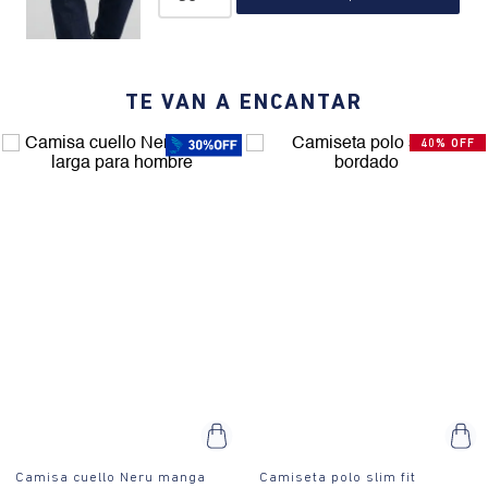
el día.
¿Cómo es el fit?:
Cuenta con un corte regular que se ajusta al cuerpo
sin ser ceñido, cuello polo clásico, y un patrón de rayas
TE VAN A ENCANTAR
horizontales en contraste que destaca sobre el fondo sólido.
¿Cómo se usa?:
Ideal para eventos casuales o reuniones
40% OFF
informales, esta camisa se adapta perfectamente a un ambiente
relajado pero con estilo.
Camisa cuello Neru manga
Camiseta polo slim fit