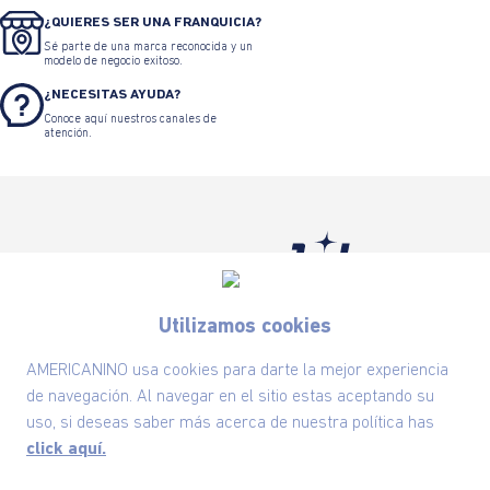
¿QUIERES SER UNA FRANQUICIA?
Sé parte de una marca reconocida y un
modelo de negocio exitoso.
¿NECESITAS AYUDA?
Conoce aquí nuestros canales de
atención.
Suscríbete ahora nuestro Newsletter y recibe
Utilizamos cookies
las ofertas exclusivas y lo último en moda
AMERICANINO usa cookies para darte la mejor experiencia
SUSCRÍBETE AHORA
de navegación. Al navegar en el sitio estas aceptando su
uso, si deseas saber más acerca de nuestra política has
click aquí.
Nuestra Marca