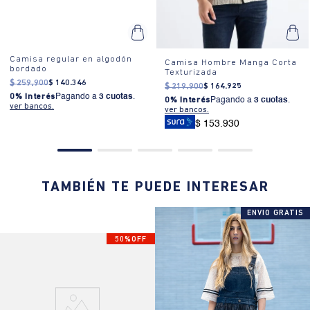
Camisa regular en algodón
Camisa Hombre Manga Corta
bordado
Texturizada
$
259
.
900
$
140
.
346
$
219
.
900
$
164
.
925
0% Interés
Pagando a
3 cuotas
.
0% Interés
Pagando a
3 cuotas
.
ver bancos.
ver bancos.
$ 153.930
TAMBIÉN TE PUEDE INTERESAR
ENVIO GRATIS
50%OFF