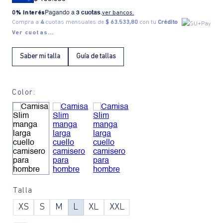
0% Interés
Pagando a
3 cuotas
.
ver bancos.
Compra a
4
cuotas mensuales de
$ 63.533,80
con tu
Crédito
Ver cuotas...
Saber mi talla
Guía de tallas
Color:
Talla
XS
S
M
L
XL
XXL