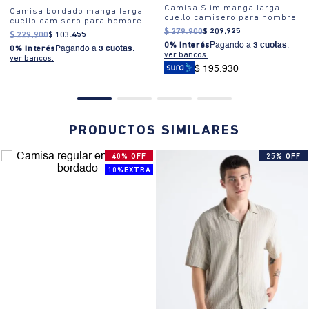
Camisa Slim manga larga
Camisa bordado manga larga
cuello camisero para hombre
cuello camisero para hombre
$
279
.
900
$
209
.
925
$
229
.
900
$
103
.
455
0% Interés
Pagando a
3 cuotas
.
0% Interés
Pagando a
3 cuotas
.
ver bancos.
ver bancos.
$ 195.930
PRODUCTOS SIMILARES
40% OFF
25% OFF
10%EXTRA