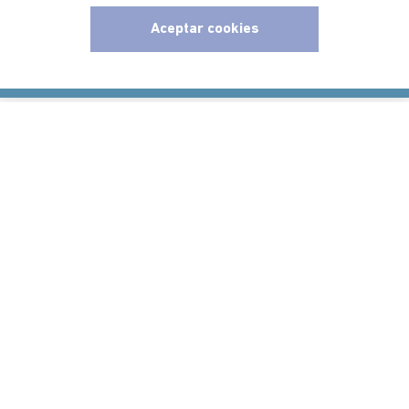
Aceptar cookies
Ayudas
x
Políticas
Información
Localizador de tiendas