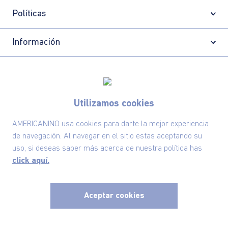
Políticas
Información
Localizador de tiendas
Utilizamos cookies
AMERICANINO usa cookies para darte la mejor experiencia
de navegación. Al navegar en el sitio estas aceptando su
uso, si deseas saber más acerca de nuestra política has
click aquí.
Aceptar cookies
Comodin S.A.S | NIT: 800.069.933-6
©2025 Americanino, todos los derechos reservados
x