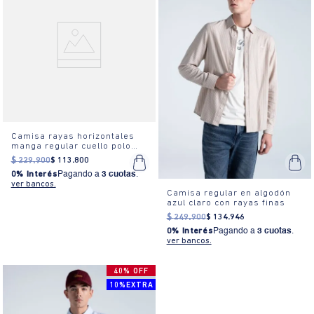
Camisa rayas horizontales
manga regular cuello polo
para hombre
$
229
.
900
$
113
.
800
0% Interés
Pagando a
3 cuotas
.
ver bancos.
Camisa regular en algodón
azul claro con rayas finas
$
249
.
900
$
134
.
946
0% Interés
Pagando a
3 cuotas
.
ver bancos.
40% OFF
10%EXTRA