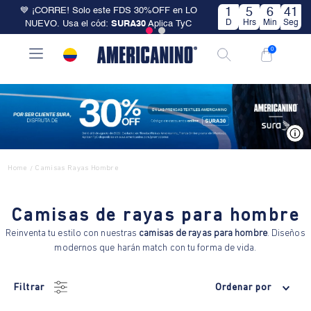
💙 ¡CORRE! Solo este FDS 30%OFF en LO
1
5
6
41
D
Hrs
Min
Seg
NUEVO. Usa el cód:
SURA30
Aplica TyC
0
V
Home
Camisas Rayas Hombre
/
Camisas de rayas para hombre
Reinventa tu estilo con nuestras
camisas de rayas para hombre
. Diseños
modernos que harán match con tu forma de vida.
Filtrar
Ordenar por