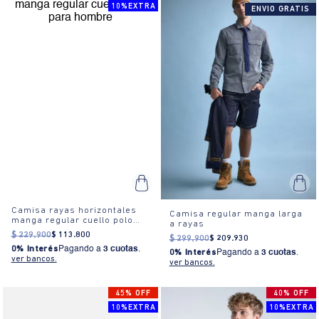
10%EXTRA
ENVIO GRATIS
Camisa rayas horizontales
Camisa regular manga larga
manga regular cuello polo
a rayas
para hombre
$
229
.
900
$
113
.
800
$
299
.
900
$
209
.
930
0% Interés
Pagando a
3 cuotas
.
0% Interés
Pagando a
3 cuotas
.
ver bancos.
ver bancos.
45% OFF
40% OFF
10%EXTRA
10%EXTRA