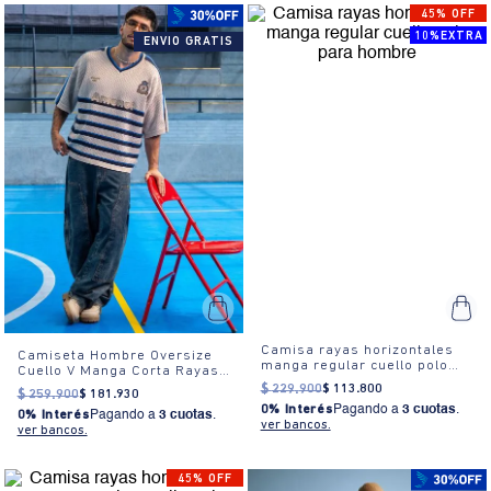
45% OFF
10%EXTRA
ENVIO GRATIS
Camisa rayas horizontales
Camiseta Hombre Oversize
manga regular cuello polo
Cuello V Manga Corta Rayas
para hombre
Estampada
$
229
.
900
$
113
.
800
$
259
.
900
$
181
.
930
0% Interés
Pagando a
3 cuotas
.
0% Interés
Pagando a
3 cuotas
.
ver bancos.
ver bancos.
45% OFF