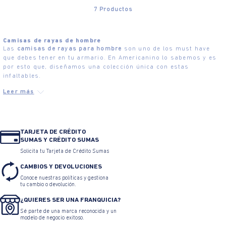
7
Productos
Camisas de rayas de hombre
Las
camisas de rayas para hombre
son uno de los must have
que debes tener en tu armario. En Americanino lo sabemos y es
por esto que, diseñamos una colección única con estas
infaltables.
TARJETA DE CRÉDITO
SUMAS Y CRÉDITO SUMAS
Solicita tu Tarjeta de Crédito Sumas
CAMBIOS Y DEVOLUCIONES
Conoce nuestras políticas y gestiona
tu cambio o devolución.
¿QUIERES SER UNA FRANQUICIA?
Sé parte de una marca reconocida y un
modelo de negocio exitoso.