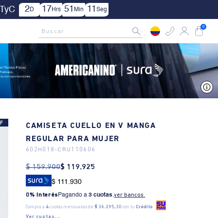
1
17
51
9
TyC
D
Hrs
Min
Seg
AMCNO CLUB
Rastrea tu pedido aquí
Buscar
0
V
F
CAMISETA CUELLO EN V MANGA
REGULAR PARA MUJER
602H018
-
CRU110606
$
159
.
900
$
119
.
925
$ 111.930
0% Interés
Pagando a
3 cuotas
.
ver bancos.
Compra a
4
cuotas mensuales de
$ 36.295,30
con tu
Crédito
Ver cuotas...