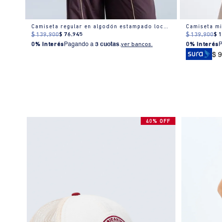
Camiseta regular en algodón estampado localizado
$
139
.
900
$
76
.
945
$
139
.
900
$
0% Interés
Pagando a
3 cuotas
.
ver bancos.
0% Interés
$ 
40% OFF