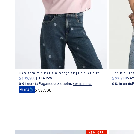
Camiseta minimalista manga amplia cuello redondo para mujer
Top Rib Fre
$
139
.
900
$
104
.
925
$
99
.
900
$
4
0% Interés
Pagando a
3 cuotas
.
ver bancos.
0% Interés
$ 97.930
45% OFF