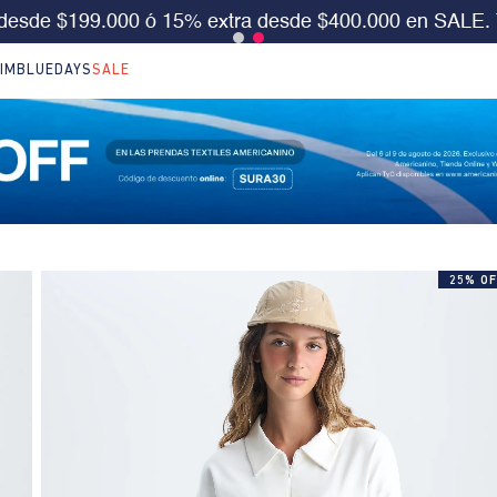
S 30%OFF en LO NUEVO. Usa el cód:
SURA30
Aplica 
IM
BLUEDAYS
SALE
25% OF