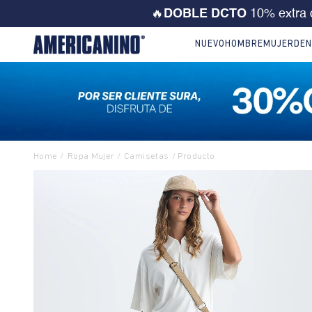
💙 ¡CORRE! Solo este FD
NUEVO
HOMBRE
MUJER
DEN
Ropa Mujer
Camisetas