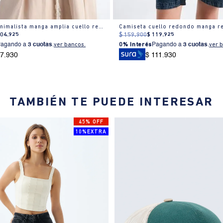
Camiseta minimalista manga amplia cuello redondo para mujer
104
.
925
$
159
.
900
$
119
.
925
Pagando a
3 cuotas
.
ver bancos.
0% Interés
Pagando a
3 cuotas
.
ver 
97.930
$ 111.930
TAMBIÉN TE PUEDE INTERESAR
45% OFF
10%EXTRA