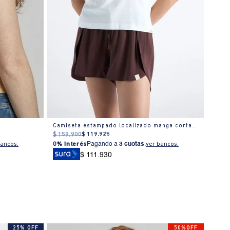
Camiseta estampado localizado manga corta cuello redondo para mujer
$
159
.
900
$
119
.
925
$
149
0% I
bancos.
0% Interés
Pagando a
3 cuotas
.
ver bancos.
$ 111.930
25% OFF
50%OFF