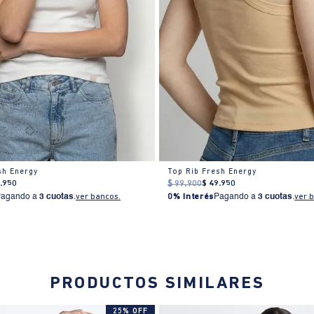
sh Energy
Top Rib Fresh Energy
9
.
950
$
99
.
900
$
49
.
950
Pagando a
3 cuotas
.
ver bancos.
0% Interés
Pagando a
3 cuotas
.
ver 
PRODUCTOS SIMILARES
25% OFF