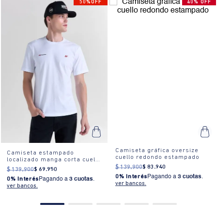
50%OFF
40% OFF
Camiseta gráfica oversize
Camiseta estampado
cuello redondo estampado
localizado manga corta cuello
redondo para hombre
$
139
.
900
$
83
.
940
$
139
.
900
$
69
.
950
0% Interés
Pagando a
3 cuotas
.
0% Interés
Pagando a
3 cuotas
.
ver bancos.
ver bancos.