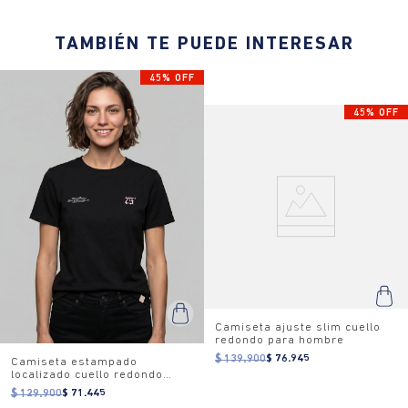
TAMBIÉN TE PUEDE INTERESAR
45% OFF
45% OFF
Camiseta ajuste slim cuello
redondo para hombre
$ 139.900
$ 76.945
Camiseta estampado
localizado cuello redondo
para mujer
$ 129.900
$ 71.445