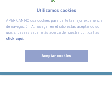
Utilizamos cookies
Suscríbete ahora nuestro Newsletter y recibe
las ofertas exclusivas y lo último en moda
AMERICANINO usa cookies para darte la mejor experiencia
de navegación. Al navegar en el sitio estas aceptando su
SUSCRÍBETE AHORA
uso, si deseas saber más acerca de nuestra política has
click aquí.
Nuestra Marca
Aceptar cookies
x
Ayudas
Políticas
Información