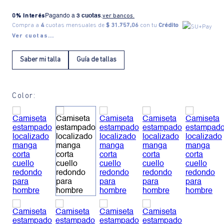
0% Interés
Pagando a
3 cuotas
.
ver bancos.
Compra a
4
cuotas mensuales de
$ 31.757,06
con tu
Crédito
Ver cuotas...
Saber mi talla
Guía de tallas
Color: