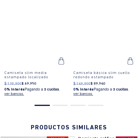
Camiseta slim media
Camiseta básica slim cuello
estampado localizado
redondo estampado
$
139
.
900
$
69
.
950
$
149
.
900
$
89
.
940
0% Interés
Pagando a
3 cuotas
.
0% Interés
Pagando a
3 cuotas
.
ver bancos.
ver bancos.
PRODUCTOS SIMILARES