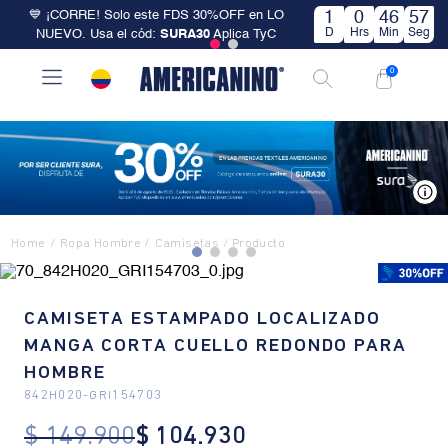
💙 ¡CORRE! Solo este FDS 30%OFF en LO
1
0
46
57
D
Hrs
Min
Seg
NUEVO. Usa el cód:
SURA30
Aplica TyC
0
V
Ropa Hombre
Camisetas
CAMISETA ESTAMPADO LOCALIZADO
MANGA CORTA CUELLO REDONDO PARA
HOMBRE
842H020
-
GRI154703
$
149
.
900
$
104
.
930