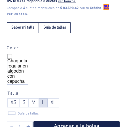
0% Interés
Pagando a
3 cuotas
.
ver bancos.
Compra a
4
cuotas mensuales de
$ 83.590,42
con tu
Crédito
Ver cuotas...
Saber mi talla
Guía de tallas
Color:
Talla
XS
S
M
L
XL
Guía de tallas
Agregar a la bolsa
－
＋