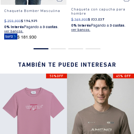
Chaqueta con capucha para
Chaqueta Bomber Masculina
hombre
$
369
.
900
$
233
.
037
$
259
.
900
$
194
.
925
0% Interés
Pagando a
3 cuotas
.
0% Interés
Pagando a
3 cuotas
.
ver bancos.
ver bancos.
$ 181.930
TAMBIÉN TE PUEDE INTERESAR
50%OFF
45% OFF