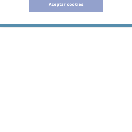
Aceptar cookies
Políticas
x
Información
Localizador de tiendas
Comodin S.A.S | NIT: 800.069.933-6
©2025 Americanino, todos los derechos reservados