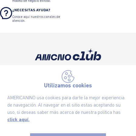
modelo de negocio exitoso.
¿NECESITAS AYUDA?
Conoce aquí nuestros canales de
atención.
Suscríbete ahora nuestro Newsletter y recibe
las ofertas exclusivas y lo último en moda
Utilizamos cookies
SUSCRÍBETE AHORA
AMERICANINO usa cookies para darte la mejor experiencia
de navegación. Al navegar en el sitio estas aceptando su
uso, si deseas saber más acerca de nuestra política has
Nuestra Marca
click aquí.
Ayudas