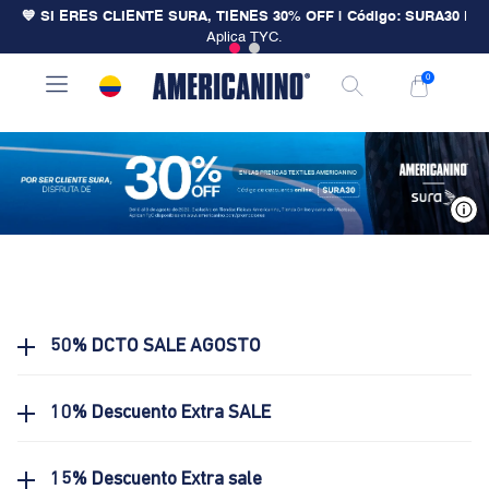
💙 SI ERES CLIENTE SURA, TIENES 30% OFF | Código: SURA30
|
Aplica TYC.
0
V
50% DCTO SALE AGOSTO
10% Descuento Extra SALE
15% Descuento Extra sale