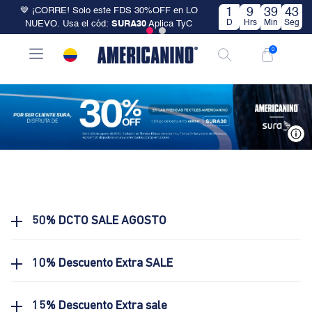
💙 ¡CORRE! Solo este FDS 30%OFF en LO
1
9
39
43
D
Hrs
Min
Seg
NUEVO. Usa el cód:
SURA30
Aplica TyC
0
V
50% DCTO SALE AGOSTO
10% Descuento Extra SALE
15% Descuento Extra sale