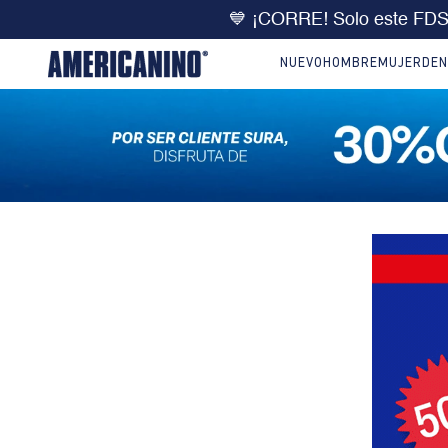
💙 ¡CORRE! Solo este FD
NUEVO
HOMBRE
MUJER
DEN