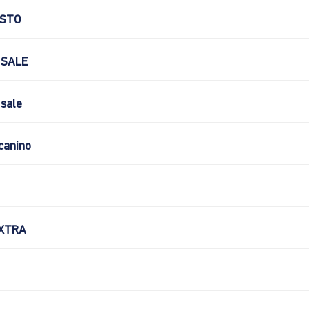
OSTO
 SALE
sale
canino
XTRA