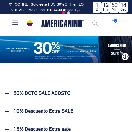
💙 ¡CORRE! Solo este FDS 30%OFF en LO
1
12
50
14
D
Hrs
Min
Seg
NUEVO. Usa el cód:
SURA30
Aplica TyC
0
V
50% DCTO SALE AGOSTO
10% Descuento Extra SALE
15% Descuento Extra sale