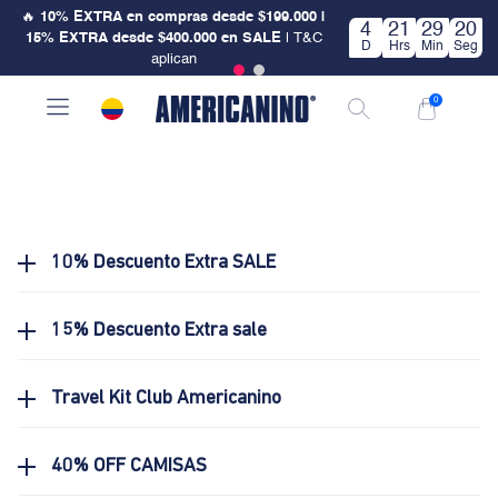
🔥
10% EXTRA en compras desde $199.000 |
4
21
29
20
15% EXTRA desde $400.000 en SALE
| T&C
D
Hrs
Min
Seg
aplican
0
10% Descuento Extra SALE
15% Descuento Extra sale
Travel Kit Club Americanino
40% OFF CAMISAS