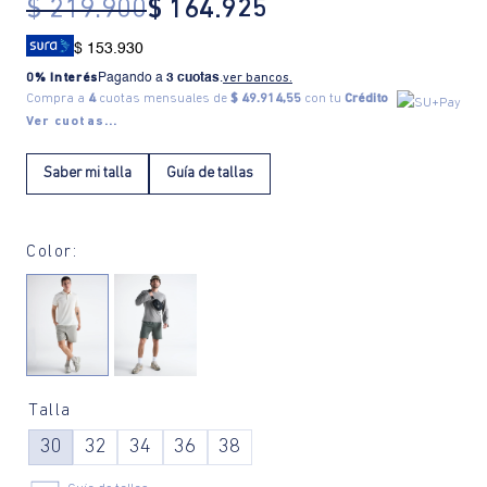
$
219
.
900
$
164
.
925
$ 153.930
0% Interés
Pagando a
3 cuotas
.
ver bancos.
Compra a
4
cuotas mensuales de
$ 49.914,55
con tu
Crédito
Ver cuotas...
Saber mi talla
Guía de tallas
Color:
Talla
30
32
34
36
38