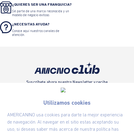
¿QUIERES SER UNA FRANQUICIA?
Sé parte de una marca reconocida y un
modelo de negocio exitoso.
¿NECESITAS AYUDA?
Conoce aquí nuestros canales de
atención.
Suscríbete ahora nuestro Newsletter y recibe
las ofertas exclusivas y lo último en moda
SUSCRÍBETE AHORA
Utilizamos cookies
AMERICANINO usa cookies para darte la mejor experiencia
de navegación. Al navegar en el sitio estas aceptando su
Nuestra Marca
uso, si deseas saber más acerca de nuestra política has