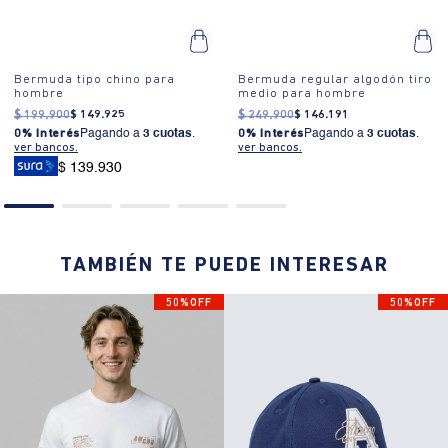
Bermuda tipo chino para
Bermuda regular algodón tiro
hombre
medio para hombre
$
199
.
900
$
149
.
925
$
249
.
900
$
146
.
191
0% Interés
Pagando a
3 cuotas
.
0% Interés
Pagando a
3 cuotas
.
ver bancos.
ver bancos.
$ 139.930
TAMBIÉN TE PUEDE INTERESAR
50%OFF
50%OFF