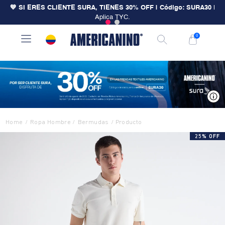
💙 SI ERES CLIENTE SURA, TIENES 30% OFF | Código: SURA30
|
Aplica TYC.
0
V
Ropa Hombre
Bermudas
25% OFF