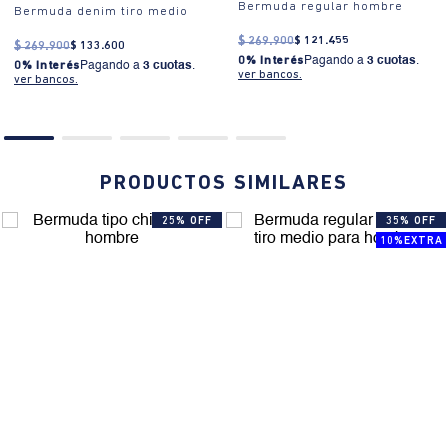
Bermuda regular hombre
Bermuda denim tiro medio
$
269
.
900
$
121
.
455
$
269
.
900
$
133
.
600
0% Interés
Pagando a
3 cuotas
.
0% Interés
Pagando a
3 cuotas
.
ver bancos.
ver bancos.
PRODUCTOS SIMILARES
25% OFF
35% OFF
10%EXTRA