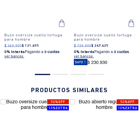
planchar los accesorios. OTROS: No retorcer ni exprimir. OTROS: No
¿Cómo se usa?:
Ideal para eventos casuales, reuniones informales
remojar. CUIDADO TEXTIL PROFESIONAL: No limpieza en seco.
o simplemente para un día relajado. Su estilo versátil permite
LAVADO: Temperatura máxima de lavado 30 ºC. Proceso muy
adaptarlo a diferentes ocasiones.
moderado. OTROS: Lavar separadamente.
Buzo oversize cuello tortuga
Buzo oversize cuello tortuga
para hombre
para hombre
$
269
.
900
$
121
.
455
$
329
.
900
$
247
.
425
0% Interés
Pagando a
3 cuotas
.
0% Interés
Pagando a
3 cuotas
.
ver bancos.
ver bancos.
$ 230.930
PRODUCTOS SIMILARES
50%OFF
50%OFF
10%EXTRA
10%EXTRA