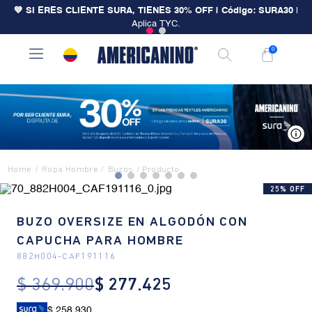
💙 SI ERES CLIENTE SURA, TIENES 30% OFF | Código: SURA30
|
Aplica TYC.
0
V
Ropa Hombre
Buzos
25% OFF
BUZO OVERSIZE EN ALGODÓN CON
CAPUCHA PARA HOMBRE
882H004
-
CAF191116
$
369
.
900
$
277
.
425
$ 258.930