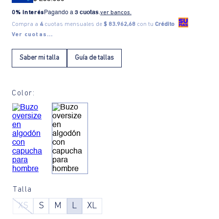
0% Interés
Pagando a
3 cuotas
.
ver bancos.
Compra a
4
cuotas mensuales de
$ 83.962,68
con tu
Crédito
Ver cuotas...
Saber mi talla
Guía de tallas
Color:
Talla
XS
S
M
L
XL