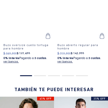
Buzo oversize cuello tortuga
Buzo abierto regular para
para hombre
hombre
$
269
.
900
$
121
.
455
$
319
.
900
$
143
.
955
0% Interés
Pagando a
3 cuotas
.
0% Interés
Pagando a
3 cuotas
.
ver bancos.
ver bancos.
TAMBIÉN TE PUEDE INTERESAR
45% OFF
35% OFF