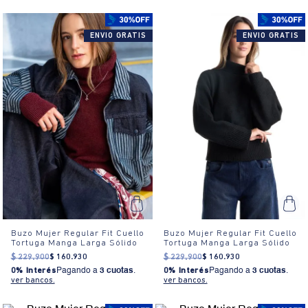
ENVIO GRATIS
ENVIO GRATIS
Buzo Mujer Regular Fit Cuello
Buzo Mujer Regular Fit Cuello
Tortuga Manga Larga Sólido
Tortuga Manga Larga Sólido
$
229
.
900
$
160
.
930
$
229
.
900
$
160
.
930
0% Interés
Pagando a
3 cuotas
.
0% Interés
Pagando a
3 cuotas
.
ver bancos.
ver bancos.