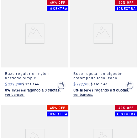
40% OFF
40% OFF
10%EXTRA
10%EXTRA
Buzo regular en nylon
Buzo regular en algodón
bordado simple
estampado localizado
$
279
.
900
$
151
.
146
$
279
.
900
$
151
.
146
0% Interés
Pagando a
3 cuotas
.
0% Interés
Pagando a
3 cuotas
.
ver bancos.
ver bancos.
45% OFF
40% OFF
10%EXTRA
10%EXTRA