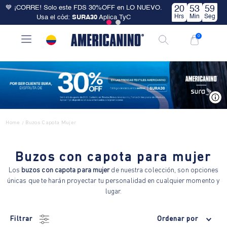
💙 ¡CORRE! Solo este FDS 30%OFF en LO NUEVO.
20
53
58
Hrs
Min
Seg
Usa el cód:
SURA30
Aplica TyC
0
V
Home
Buzos Capota Mujer
/
Buzos con capota para mujer
Los
buzos con capota para mujer
de nuestra colección, son opciones
únicas que te harán proyectar tu personalidad en cualquier momento y
lugar.
Filtrar
Ordenar por