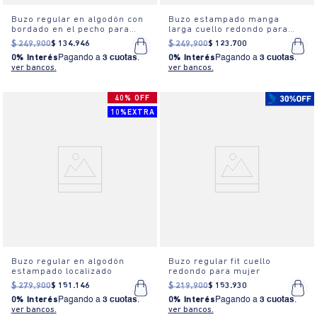
Buzo regular en algodón con
Buzo estampado manga
bordado en el pecho para
larga cuello redondo para
mujer
mujer
$
249
.
900
$
134
.
946
$
249
.
900
$
123
.
700
0% Interés
Pagando a
3 cuotas
.
0% Interés
Pagando a
3 cuotas
.
ver bancos.
ver bancos.
40% OFF
10%EXTRA
Buzo regular en algodón
Buzo regular fit cuello
estampado localizado
redondo para mujer
$
279
.
900
$
151
.
146
$
219
.
900
$
153
.
930
0% Interés
Pagando a
3 cuotas
.
0% Interés
Pagando a
3 cuotas
.
ver bancos.
ver bancos.