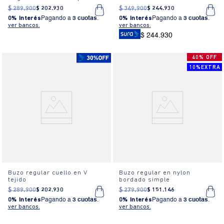
mujer
$
289
.
900
$
202
.
930
$
349
.
900
$
244
.
930
0% Interés
Pagando a
3 cuotas
.
0% Interés
Pagando a
3 cuotas
.
ver bancos.
ver bancos.
$ 244.930
40% OFF
10%EXTRA
Buzo regular cuello en V
Buzo regular en nylon
tejido
bordado simple
$
289
.
900
$
202
.
930
$
279
.
900
$
151
.
146
0% Interés
Pagando a
3 cuotas
.
0% Interés
Pagando a
3 cuotas
.
ver bancos.
ver bancos.