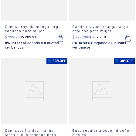
Camisa rayada manga larga
Camisa rayada manga larga
capucha para mujer
capucha para mujer
$
299
.
900
$
209
.
930
$
299
.
900
$
209
.
930
0% Interés
Pagando a
3 cuotas
.
0% Interés
Pagando a
3 cuotas
.
ver bancos.
ver bancos.
Camiseta franjas manga
Buzo regular algodón diseño
larga cuello redondo para
clásico