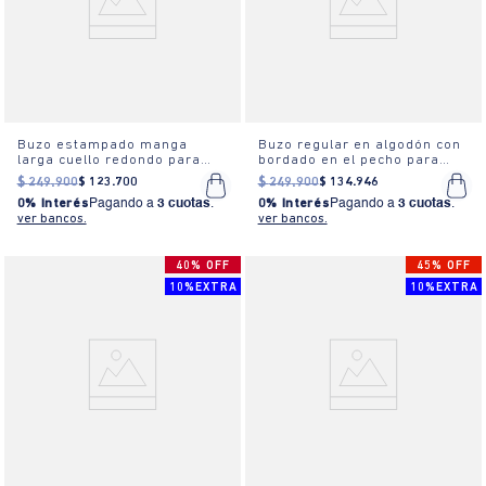
Buzo estampado manga
Buzo regular en algodón con
larga cuello redondo para
bordado en el pecho para
mujer
mujer
$
249
.
900
$
123
.
700
$
249
.
900
$
134
.
946
0% Interés
Pagando a
3 cuotas
.
0% Interés
Pagando a
3 cuotas
.
ver bancos.
ver bancos.
40% OFF
45% OFF
10%EXTRA
10%EXTRA