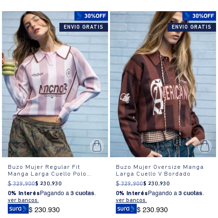
ENVIO GRATIS
ENVIO GRATIS
Buzo Mujer Regular Fit
Buzo Mujer Oversize Manga
Manga Larga Cuello Polo
Larga Cuello V Bordado
Bordado
$
329
.
900
$
230
.
930
$
329
.
900
$
230
.
930
0% Interés
Pagando a
3 cuotas
.
0% Interés
Pagando a
3 cuotas
.
ver bancos.
ver bancos.
$ 230.930
$ 230.930